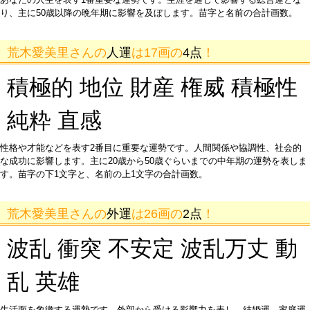
り、主に50歳以降の晩年期に影響を及ぼします。苗字と名前の合計画数。
荒木愛美里さんの
人運
は17画の
4点
！
積極的 地位 財産 権威 積極性
純粋 直感
性格や才能などを表す2番目に重要な運勢です。人間関係や協調性、社会的
な成功に影響します。主に20歳から50歳ぐらいまでの中年期の運勢を表しま
す。苗字の下1文字と、名前の上1文字の合計画数。
荒木愛美里さんの
外運
は26画の
2点
！
波乱 衝突 不安定 波乱万丈 動
乱 英雄
生活面を象徴する運勢です。外部から受ける影響力を表し、結婚運、家庭運