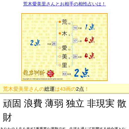
荒木愛美里さんとお相手の相性占いは！
荒木愛美里さんの
総運
は43画の
2点
！
頑固 浪費 薄弱 独立 非現実 散
財
あなたの人生を表す1番重要な運勢です。生涯を通じて影響する総合運とな