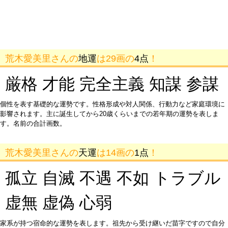
荒木愛美里さんの
地運
は29画の
4点
！
厳格 才能 完全主義 知謀 参謀
個性を表す基礎的な運勢です。性格形成や対人関係、行動力など家庭環境に
影響されます。主に誕生してから20歳くらいまでの若年期の運勢を表しま
す。名前の合計画数。
荒木愛美里さんの
天運
は14画の
1点
！
孤立 自滅 不遇 不如 トラブル
虚無 虚偽 心弱
家系が持つ宿命的な運勢を表します。祖先から受け継いだ苗字ですので自分