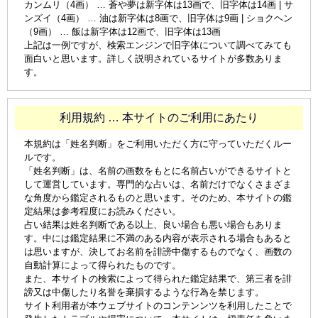
カンムリ（4画） … 蒼や夢は新字体は13画で、旧字体は14画 | サ
ンズイ（4画） … 油は新字体は8画で、旧字体は9画 | ショクヘン
（9画） … 飯は新字体は12画で、旧字体は13画
上記は一例ですが、検索エンジンで旧字体について調べてみても
面白いと思います。詳しく説明されているサイトが多数ありま
す。
利用規約 … 本サイトのご利用にあたり
本規約は「姓名判断」をご利用いただく方に守っていただくルー
ルです。
「姓名判断」は、名前の画数をもとに名前占いができるサイトと
して運営しています。専門的な占いは、名前だけでなくさまざま
な角度から鑑定されるものと思います。そのため、本サイトの鑑
定結果は参考程度にお読みください。
占い結果は姓名判断である以上、良い場合も悪い場合もありま
す。中には鑑定結果に不満のある内容が表示される場合もあると
は思いますが、決してお名前を誹謗中傷するものでなく、画数の
自動計算によって得られたものです。
また、本サイトの検索によって得られた鑑定結果で、第三者を誹
謗又は中傷したり名誉を棄損するような行為を禁じます。
サイト利用者が本ウェブサイトのコンテンンツを利用したことで