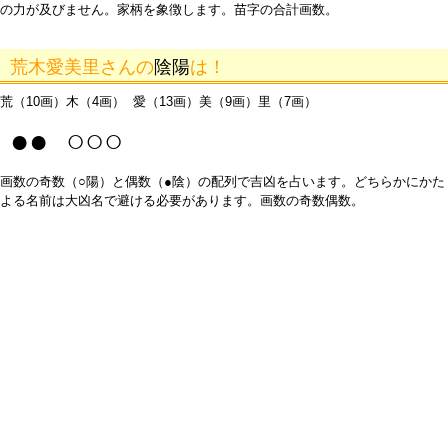
の力が及びません。家柄を象徴します。苗字の合計画数。
荒木愛美里さんの
陰陽
は！
荒（10画）木（4画） 愛（13画）美（9画）里（7画）
●● ○○○
画数の奇数（○陽）と偶数（●陰）の配列で吉凶を占います。どちらかにかた
よる名前は大凶名で避ける必要があります。画数の奇数偶数。