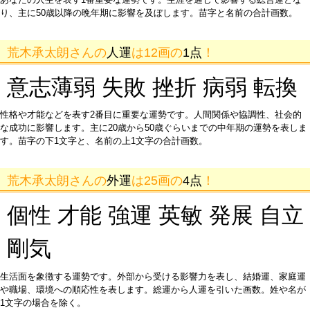
り、主に50歳以降の晩年期に影響を及ぼします。苗字と名前の合計画数。
荒木承太朗さんの
人運
は12画の
1点
！
意志薄弱 失敗 挫折 病弱 転換
性格や才能などを表す2番目に重要な運勢です。人間関係や協調性、社会的
な成功に影響します。主に20歳から50歳ぐらいまでの中年期の運勢を表しま
す。苗字の下1文字と、名前の上1文字の合計画数。
荒木承太朗さんの
外運
は25画の
4点
！
個性 才能 強運 英敏 発展 自立
剛気
生活面を象徴する運勢です。外部から受ける影響力を表し、結婚運、家庭運
や職場、環境への順応性を表します。総運から人運を引いた画数。姓や名が
1文字の場合を除く。