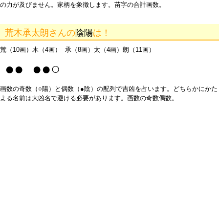
の力が及びません。家柄を象徴します。苗字の合計画数。
荒木承太朗さんの
陰陽
は！
荒（10画）木（4画） 承（8画）太（4画）朗（11画）
●● ●●○
画数の奇数（○陽）と偶数（●陰）の配列で吉凶を占います。どちらかにかた
よる名前は大凶名で避ける必要があります。画数の奇数偶数。