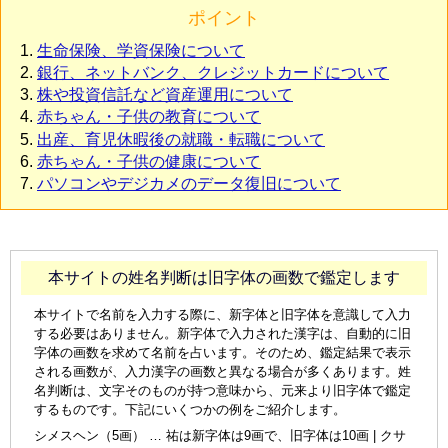
ポイント
生命保険、学資保険について
銀行、ネットバンク、クレジットカードについて
株や投資信託など資産運用について
赤ちゃん・子供の教育について
出産、育児休暇後の就職・転職について
赤ちゃん・子供の健康について
パソコンやデジカメのデータ復旧について
本サイトの姓名判断は旧字体の画数で鑑定します
本サイトで名前を入力する際に、新字体と旧字体を意識して入力
する必要はありません。新字体で入力された漢字は、自動的に旧
字体の画数を求めて名前を占います。そのため、鑑定結果で表示
される画数が、入力漢字の画数と異なる場合が多くあります。姓
名判断は、文字そのものが持つ意味から、元来より旧字体で鑑定
するものです。下記にいくつかの例をご紹介します。
シメスヘン（5画） … 祐は新字体は9画で、旧字体は10画 | クサ