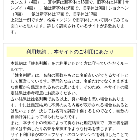
カンムリ（4画） … 蒼や夢は新字体は13画で、旧字体は14画 | サ
ンズイ（4画） … 油は新字体は8画で、旧字体は9画 | ショクヘン
（9画） … 飯は新字体は12画で、旧字体は13画
上記は一例ですが、検索エンジンで旧字体について調べてみても
面白いと思います。詳しく説明されているサイトが多数ありま
す。
利用規約 … 本サイトのご利用にあたり
本規約は「姓名判断」をご利用いただく方に守っていただくルー
ルです。
「姓名判断」は、名前の画数をもとに名前占いができるサイトと
して運営しています。専門的な占いは、名前だけでなくさまざま
な角度から鑑定されるものと思います。そのため、本サイトの鑑
定結果は参考程度にお読みください。
占い結果は姓名判断である以上、良い場合も悪い場合もありま
す。中には鑑定結果に不満のある内容が表示される場合もあると
は思いますが、決してお名前を誹謗中傷するものでなく、画数の
自動計算によって得られたものです。
また、本サイトの検索によって得られた鑑定結果で、第三者を誹
謗又は中傷したり名誉を棄損するような行為を禁じます。
サイト利用者が本ウェブサイトのコンテンンツを利用したことで