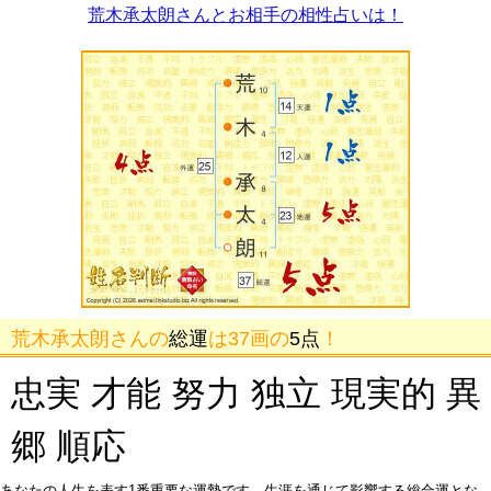
荒木承太朗さんとお相手の相性占いは！
荒木承太朗さんの
総運
は37画の
5点
！
忠実 才能 努力 独立 現実的 異
郷 順応
あなたの人生を表す1番重要な運勢です。生涯を通じて影響する総合運とな