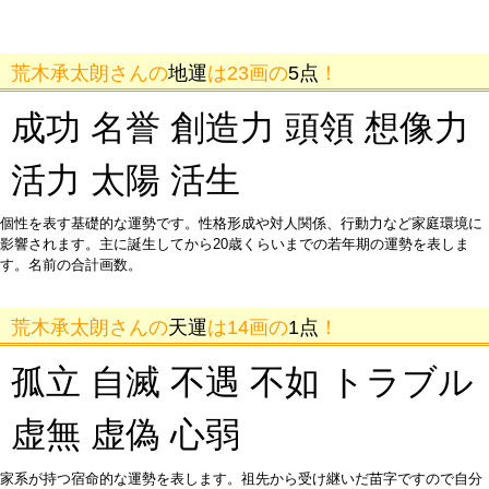
荒木承太朗さんの
地運
は23画の
5点
！
成功 名誉 創造力 頭領 想像力
活力 太陽 活生
個性を表す基礎的な運勢です。性格形成や対人関係、行動力など家庭環境に
影響されます。主に誕生してから20歳くらいまでの若年期の運勢を表しま
す。名前の合計画数。
荒木承太朗さんの
天運
は14画の
1点
！
孤立 自滅 不遇 不如 トラブル
虚無 虚偽 心弱
家系が持つ宿命的な運勢を表します。祖先から受け継いだ苗字ですので自分