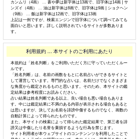
カンムリ（4画） … 蒼や夢は新字体は13画で、旧字体は14画 | サ
ンズイ（4画） … 油は新字体は8画で、旧字体は9画 | ショクヘン
（9画） … 飯は新字体は12画で、旧字体は13画
上記は一例ですが、検索エンジンで旧字体について調べてみても
面白いと思います。詳しく説明されているサイトが多数ありま
す。
利用規約 … 本サイトのご利用にあたり
本規約は「姓名判断」をご利用いただく方に守っていただくルー
ルです。
「姓名判断」は、名前の画数をもとに名前占いができるサイトと
して運営しています。専門的な占いは、名前だけでなくさまざま
な角度から鑑定されるものと思います。そのため、本サイトの鑑
定結果は参考程度にお読みください。
占い結果は姓名判断である以上、良い場合も悪い場合もありま
す。中には鑑定結果に不満のある内容が表示される場合もあると
は思いますが、決してお名前を誹謗中傷するものでなく、画数の
自動計算によって得られたものです。
また、本サイトの検索によって得られた鑑定結果で、第三者を誹
謗又は中傷したり名誉を棄損するような行為を禁じます。
サイト利用者が本ウェブサイトのコンテンンツを利用したことで