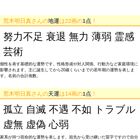
荒木明日真さんの
地運
は22画の
1点
！
努力不足 衰退 無力 薄弱 霊感
芸術
個性を表す基礎的な運勢です。性格形成や対人関係、行動力など家庭環境に
影響されます。主に誕生してから20歳くらいまでの若年期の運勢を表しま
す。名前の合計画数。
荒木明日真さんの
天運
は14画の
1点
！
孤立 自滅 不遇 不如 トラブル
虚無 虚偽 心弱
家系が持つ宿命的な運勢を表します。祖先から受け継いだ苗字ですので自分