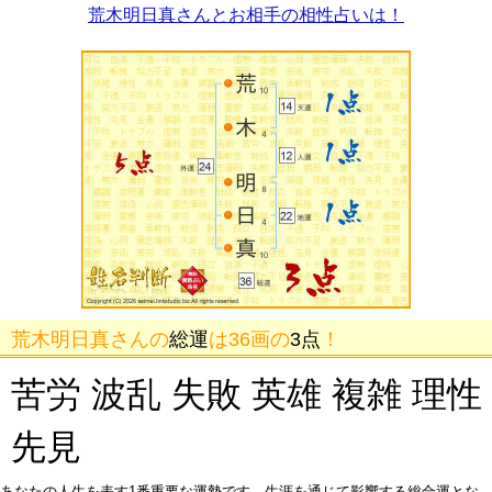
荒木明日真さんとお相手の相性占いは！
荒木明日真さんの
総運
は36画の
3点
！
苦労 波乱 失敗 英雄 複雑 理性
先見
あなたの人生を表す1番重要な運勢です。生涯を通じて影響する総合運とな