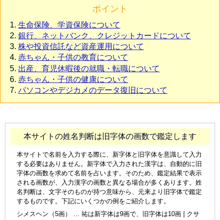
ポイント
生命保険、学資保険について
銀行、ネットバンク、クレジットカードについて
株や投資信託など資産運用について
赤ちゃん・子供の教育について
出産、育児休暇後の就職・転職について
赤ちゃん・子供の健康について
パソコンやデジカメのデータ復旧について
本サイトの姓名判断は旧字体の画数で鑑定します
本サイトで名前を入力する際に、新字体と旧字体を意識して入力
する必要はありません。新字体で入力された漢字は、自動的に旧
字体の画数を求めて名前を占います。そのため、鑑定結果で表示
される画数が、入力漢字の画数と異なる場合が多くあります。姓
名判断は、文字そのものが持つ意味から、元来より旧字体で鑑定
するものです。下記にいくつかの例をご紹介します。
シメスヘン（5画） … 祐は新字体は9画で、旧字体は10画 | クサ