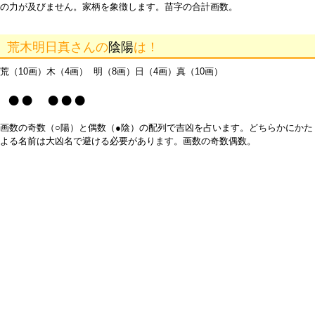
の力が及びません。家柄を象徴します。苗字の合計画数。
荒木明日真さんの
陰陽
は！
荒（10画）木（4画） 明（8画）日（4画）真（10画）
●● ●●●
画数の奇数（○陽）と偶数（●陰）の配列で吉凶を占います。どちらかにかた
よる名前は大凶名で避ける必要があります。画数の奇数偶数。