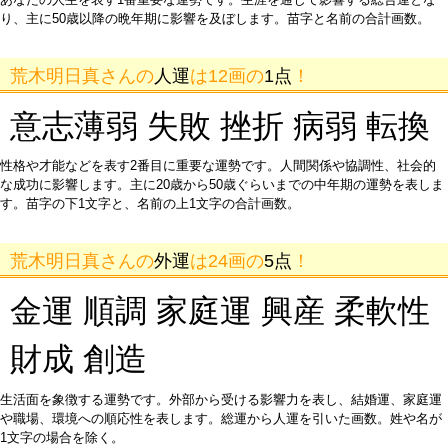
り、主に50歳以降の晩年期に影響を及ぼします。苗字と名前の合計画数。
荒木明日真さんの
人運
は12画の
1点
！
意志薄弱 失敗 挫折 病弱 転換
性格や才能などを表す2番目に重要な運勢です。人間関係や協調性、社会的
な成功に影響します。主に20歳から50歳ぐらいまでの中年期の運勢を表しま
す。苗字の下1文字と、名前の上1文字の合計画数。
荒木明日真さんの
外運
は24画の
5点
！
金運 順調 家庭運 興産 柔軟性
財成 創造
生活面を象徴する運勢です。外部から受ける影響力を表し、結婚運、家庭運
や職場、環境への順応性を表します。総運から人運を引いた画数。姓や名が
1文字の場合を除く。