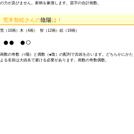
の力が及びません。家柄を象徴します。苗字の合計画数。
荒木智絵さんの
陰陽
は！
荒（10画）木（4画） 智（12画）絵（19画）
●● ●○
画数の奇数（○陽）と偶数（●陰）の配列で吉凶を占います。どちらかにかた
よる名前は大凶名で避ける必要があります。画数の奇数偶数。