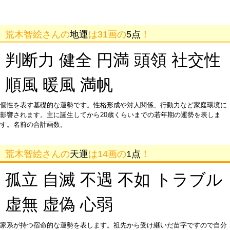
荒木智絵さんの
地運
は31画の
5点
！
判断力 健全 円満 頭領 社交性
順風 暖風 満帆
個性を表す基礎的な運勢です。性格形成や対人関係、行動力など家庭環境に
影響されます。主に誕生してから20歳くらいまでの若年期の運勢を表しま
す。名前の合計画数。
荒木智絵さんの
天運
は14画の
1点
！
孤立 自滅 不遇 不如 トラブル
虚無 虚偽 心弱
家系が持つ宿命的な運勢を表します。祖先から受け継いだ苗字ですので自分