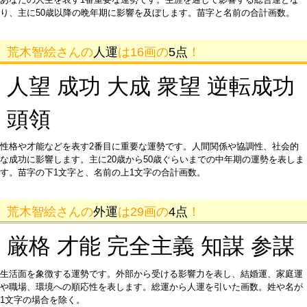
り、主に50歳以降の晩年期に影響を及ぼします。苗字と名前の合計画数。
荒木智絵さんの
人運
は16画の
5点
！
人望 成功 大成 衆望 逆転成功
頭領
性格や才能などを表す2番目に重要な運勢です。人間関係や協調性、社会的
な成功に影響します。主に20歳から50歳ぐらいまでの中年期の運勢を表しま
す。苗字の下1文字と、名前の上1文字の合計画数。
荒木智絵さんの
外運
は29画の
4点
！
厳格 才能 完全主義 知謀 参謀
生活面を象徴する運勢です。外部から受ける影響力を表し、結婚運、家庭運
や職場、環境への順応性を表します。総運から人運を引いた画数。姓や名が
1文字の場合を除く。