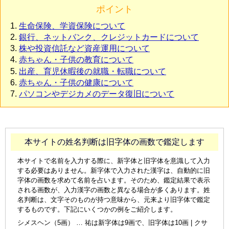
ポイント
生命保険、学資保険について
銀行、ネットバンク、クレジットカードについて
株や投資信託など資産運用について
赤ちゃん・子供の教育について
出産、育児休暇後の就職・転職について
赤ちゃん・子供の健康について
パソコンやデジカメのデータ復旧について
本サイトの姓名判断は旧字体の画数で鑑定します
本サイトで名前を入力する際に、新字体と旧字体を意識して入力
する必要はありません。新字体で入力された漢字は、自動的に旧
字体の画数を求めて名前を占います。そのため、鑑定結果で表示
される画数が、入力漢字の画数と異なる場合が多くあります。姓
名判断は、文字そのものが持つ意味から、元来より旧字体で鑑定
するものです。下記にいくつかの例をご紹介します。
シメスヘン（5画） … 祐は新字体は9画で、旧字体は10画 | クサ