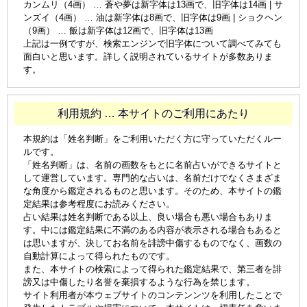
カンムリ（4画） … 蒼や夢は新字体は13画で、旧字体は14画 | サ
ンズイ（4画） … 油は新字体は8画で、旧字体は9画 | ショクヘン
（9画） … 飯は新字体は12画で、旧字体は13画
上記は一例ですが、検索エンジンで旧字体について調べてみても
面白いと思います。詳しく説明されているサイトが多数ありま
す。
利用規約 … 本サイトのご利用にあたり
本規約は「姓名判断」をご利用いただく方に守っていただくルー
ルです。
「姓名判断」は、名前の画数をもとに名前占いができるサイトと
して運営しています。専門的な占いは、名前だけでなくさまざま
な角度から鑑定されるものと思います。そのため、本サイトの鑑
定結果は参考程度にお読みください。
占い結果は姓名判断である以上、良い場合も悪い場合もありま
す。中には鑑定結果に不満のある内容が表示される場合もあると
は思いますが、決してお名前を誹謗中傷するものでなく、画数の
自動計算によって得られたものです。
また、本サイトの検索によって得られた鑑定結果で、第三者を誹
謗又は中傷したり名誉を棄損するような行為を禁じます。
サイト利用者が本ウェブサイトのコンテンンツを利用したことで