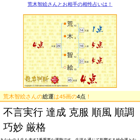
荒木智絵さんとお相手の相性占いは！
荒木智絵さんの
総運
は45画の
4点
！
不言実行 達成 克服 順風 順調
巧妙 厳格
あなたの人生を表す1番重要な運勢です。生涯を通じて影響する総合運とな