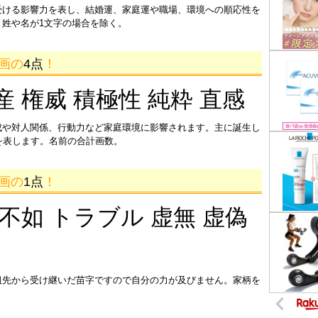
受ける影響力を表し、結婚運、家庭運や職場、環境への順応性を
姓や名が1文字の場合を除く。
7画の
4点
！
産 権威 積極性 純粋 直感
成や対人関係、行動力など家庭環境に影響されます。主に誕生し
を表します。名前の合計画数。
4画の
1点
！
 不如 トラブル 虚無 虚偽
祖先から受け継いだ苗字ですので自分の力が及びません。家柄を