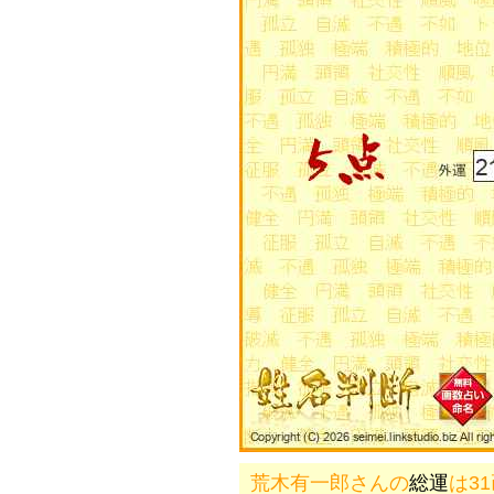
荒木有一郎さんの
総運
は3