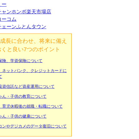
ミー
チャンホンポ楽天市場店
コーコム
チェーンふとんタウン
成長に合わせ、将来に備え
おくと良い7つのポイント
保険、学資保険について
、ネットバンク、クレジットカードに
て
投資信託など資産運用について
ゃん・子供の教育について
、育児休暇後の就職・転職について
ゃん・子供の健康について
コンやデジカメのデータ復旧について