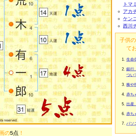
トマ
アカ
ケン
西川
子供の
て
生命
銀行
つい
株や
赤ち
出産
赤ち
パソ
1画の
5点
！