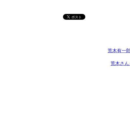
荒木有一郎
荒木さん