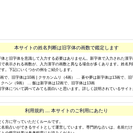
本サイトの姓名判断は旧字体の画数で鑑定します
字体と旧字体を意識して入力する必要はありません。新字体で入力された漢字
果で表示される画数が、入力漢字の画数と異なる場合が多くあります。姓名判
です。下記にいくつかの例をご紹介します。
画で、旧字体は10画 | クサカンムリ（4画） … 蒼や夢は新字体は13画で、旧字体
ョクヘン（9画） … 飯は新字体は12画で、旧字体は13画
旧字体について調べてみても面白いと思います。詳しく説明されているサイト
利用規約 … 本サイトのご利用にあたり
だく方に守っていただくルールです。
に名前占いができるサイトとして運営しています。専門的な占いは、名前だけ
イトの鑑定結果は参考程度にお読みください。