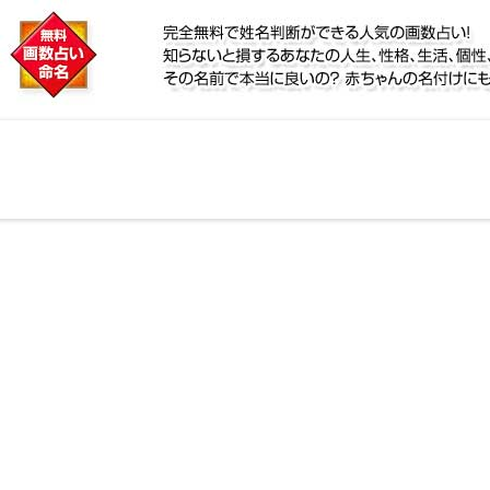
に
リ鑑定！名前が持つ運勢から無料で姓名判断ができる人
、個性、宿命をズバッと的中！