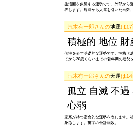
生活面を象徴する運勢です。外部から
表します。総運から人運を引いた画数。
荒木有一郎さんの
地運
は1
積極的 地位 財
個性を表す基礎的な運勢です。性格形
てから20歳くらいまでの若年期の運勢
荒木有一郎さんの
天運
は1
孤立 自滅 不遇
心弱
家系が持つ宿命的な運勢を表します。
象徴します。苗字の合計画数。