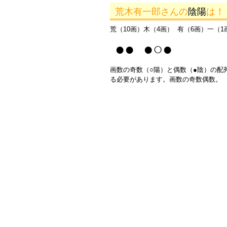
荒木有一郎さんの
陰陽
は！
荒（10画）木（4画） 有（6画）一（1
●● ●○●
画数の奇数（○陽）と偶数（●陰）の配
る必要があります。画数の奇数偶数。