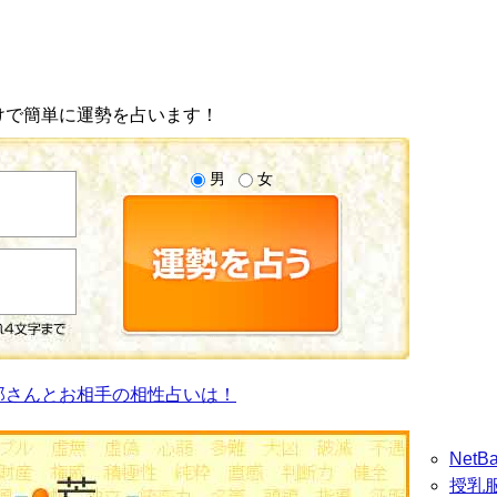
けで簡単に運勢を占います！
男
女
郎さんとお相手の相性占いは！
Net
授乳