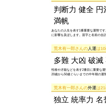
判断力 健全 円
満帆
あなたの人生を表す1番重要な運勢です
に影響を及ぼします。苗字と名前の合
荒木有一郎さんの
人運
は1
多難 大凶 破滅
性格や才能などを表す2番目に重要な
20歳から50歳ぐらいまでの中年期の
荒木有一郎さんの
外運
は2
独立 統率力 名