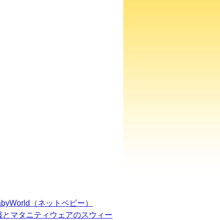
BabyWorld（ネットベビー）
服とマタニティウェアのスウィー