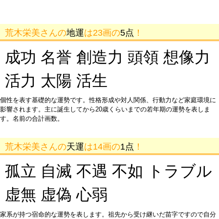
荒木栄美さんの
地運
は23画の
5点
！
成功 名誉 創造力 頭領 想像力
活力 太陽 活生
個性を表す基礎的な運勢です。性格形成や対人関係、行動力など家庭環境に
影響されます。主に誕生してから20歳くらいまでの若年期の運勢を表しま
す。名前の合計画数。
荒木栄美さんの
天運
は14画の
1点
！
孤立 自滅 不遇 不如 トラブル
虚無 虚偽 心弱
家系が持つ宿命的な運勢を表します。祖先から受け継いだ苗字ですので自分