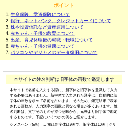
ポイント
生命保険、学資保険について
銀行、ネットバンク、クレジットカードについて
株や投資信託など資産運用について
赤ちゃん・子供の教育について
出産、育児休暇後の就職・転職について
赤ちゃん・子供の健康について
パソコンやデジカメのデータ復旧について
本サイトの姓名判断は旧字体の画数で鑑定します
本サイトで名前を入力する際に、新字体と旧字体を意識して入力
する必要はありません。新字体で入力された漢字は、自動的に旧
字体の画数を求めて名前を占います。そのため、鑑定結果で表示
される画数が、入力漢字の画数と異なる場合が多くあります。姓
名判断は、文字そのものが持つ意味から、元来より旧字体で鑑定
するものです。下記にいくつかの例をご紹介します。
シメスヘン（5画） … 祐は新字体は9画で、旧字体は10画 | クサ