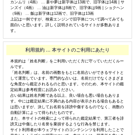
カンムリ（4画） … 蒼や夢は新字体は13画で、旧字体は14画 | サ
ンズイ（4画） … 油は新字体は8画で、旧字体は9画 | ショクヘン
（9画） … 飯は新字体は12画で、旧字体は13画
上記は一例ですが、検索エンジンで旧字体について調べてみても
面白いと思います。詳しく説明されているサイトが多数ありま
す。
利用規約 … 本サイトのご利用にあたり
本規約は「姓名判断」をご利用いただく方に守っていただくルー
ルです。
「姓名判断」は、名前の画数をもとに名前占いができるサイトと
して運営しています。専門的な占いは、名前だけでなくさまざま
な角度から鑑定されるものと思います。そのため、本サイトの鑑
定結果は参考程度にお読みください。
占い結果は姓名判断である以上、良い場合も悪い場合もありま
す。中には鑑定結果に不満のある内容が表示される場合もあると
は思いますが、決してお名前を誹謗中傷するものでなく、画数の
自動計算によって得られたものです。
また、本サイトの検索によって得られた鑑定結果で、第三者を誹
謗又は中傷したり名誉を棄損するような行為を禁じます。
サイト利用者が本ウェブサイトのコンテンンツを利用したことで