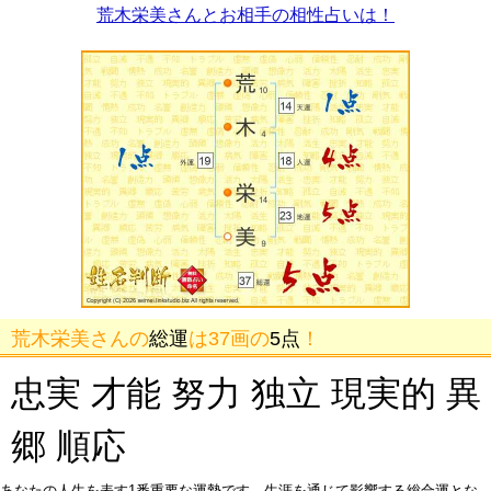
荒木栄美さんとお相手の相性占いは！
荒木栄美さんの
総運
は37画の
5点
！
忠実 才能 努力 独立 現実的 異
郷 順応
あなたの人生を表す1番重要な運勢です。生涯を通じて影響する総合運とな