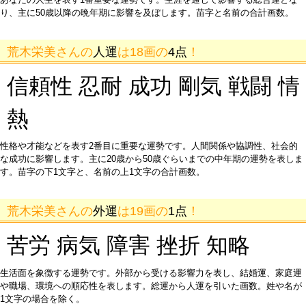
り、主に50歳以降の晩年期に影響を及ぼします。苗字と名前の合計画数。
荒木栄美さんの
人運
は18画の
4点
！
信頼性 忍耐 成功 剛気 戦闘 情
熱
性格や才能などを表す2番目に重要な運勢です。人間関係や協調性、社会的
な成功に影響します。主に20歳から50歳ぐらいまでの中年期の運勢を表しま
す。苗字の下1文字と、名前の上1文字の合計画数。
荒木栄美さんの
外運
は19画の
1点
！
苦労 病気 障害 挫折 知略
生活面を象徴する運勢です。外部から受ける影響力を表し、結婚運、家庭運
や職場、環境への順応性を表します。総運から人運を引いた画数。姓や名が
1文字の場合を除く。