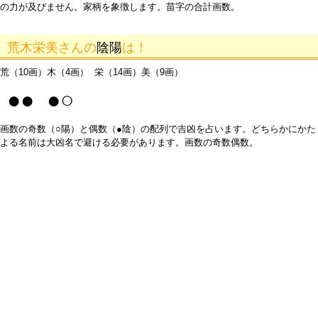
の力が及びません。家柄を象徴します。苗字の合計画数。
荒木栄美さんの
陰陽
は！
荒（10画）木（4画） 栄（14画）美（9画）
●● ●○
画数の奇数（○陽）と偶数（●陰）の配列で吉凶を占います。どちらかにかた
よる名前は大凶名で避ける必要があります。画数の奇数偶数。