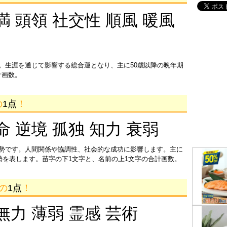
満 頭領 社交性 順風 暖風
。生涯を通じて影響する総合運となり、主に50歳以降の晩年期
計画数。
の
1点
！
命 逆境 孤独 知力 衰弱
運勢です。人間関係や協調性、社会的な成功に影響します。主に
運勢を表します。苗字の下1文字と、名前の上1文字の合計画数。
画の
1点
！
無力 薄弱 霊感 芸術