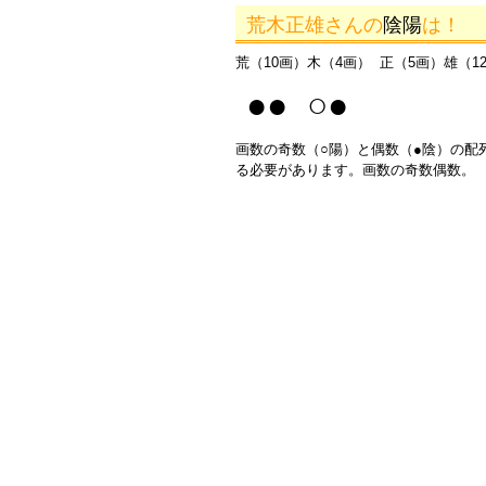
荒木正雄さんの
陰陽
は！
荒（10画）木（4画） 正（5画）雄（1
●● ○●
画数の奇数（○陽）と偶数（●陰）の配
る必要があります。画数の奇数偶数。