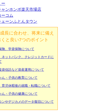
ミー
チャンホンポ楽天市場店
コーコム
チェーンふとんタウン
成長に合わせ、将来に備え
おくと良い7つのポイント
保険、学資保険について
、ネットバンク、クレジットカードに
て
投資信託など資産運用について
ゃん・子供の教育について
、育児休暇後の就職・転職について
ゃん・子供の健康について
コンやデジカメのデータ復旧について