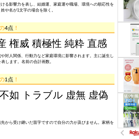
受ける影響力を表し、結婚運、家庭運や職場、環境への順応性を
姓や名が1文字の場合を除く。
画の
4点
！
産 権威 積極性 純粋 直感
成や対人関係、行動力など家庭環境に影響されます。主に誕生し
を表します。名前の合計画数。
画の
1点
！
 不如 トラブル 虚無 虚偽
祖先から受け継いだ苗字ですので自分の力が及びません。家柄を