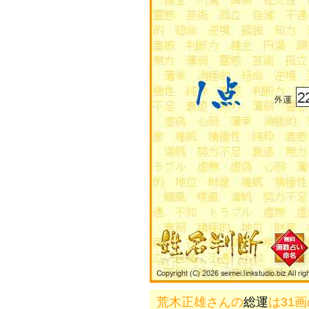
荒木正雄さんの
総運
は31