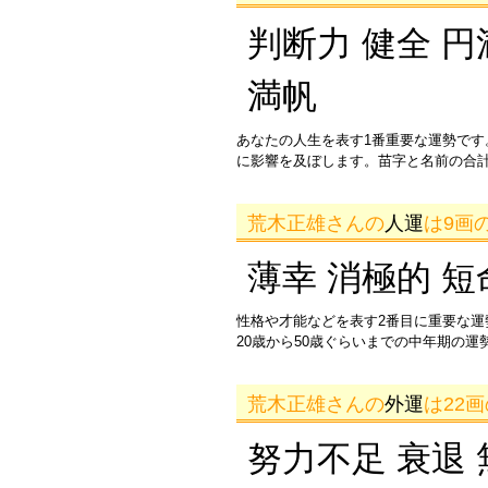
判断力 健全 円
満帆
あなたの人生を表す1番重要な運勢です
に影響を及ぼします。苗字と名前の合
荒木正雄さんの
人運
は9画
薄幸 消極的 短
性格や才能などを表す2番目に重要な
20歳から50歳ぐらいまでの中年期の
荒木正雄さんの
外運
は22
努力不足 衰退 