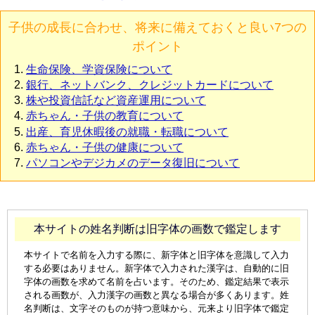
子供の成長に合わせ、将来に備えておくと良い7つの
ポイント
生命保険、学資保険について
銀行、ネットバンク、クレジットカードについて
株や投資信託など資産運用について
赤ちゃん・子供の教育について
出産、育児休暇後の就職・転職について
赤ちゃん・子供の健康について
パソコンやデジカメのデータ復旧について
本サイトの姓名判断は旧字体の画数で鑑定します
本サイトで名前を入力する際に、新字体と旧字体を意識して入力
する必要はありません。新字体で入力された漢字は、自動的に旧
字体の画数を求めて名前を占います。そのため、鑑定結果で表示
される画数が、入力漢字の画数と異なる場合が多くあります。姓
名判断は、文字そのものが持つ意味から、元来より旧字体で鑑定