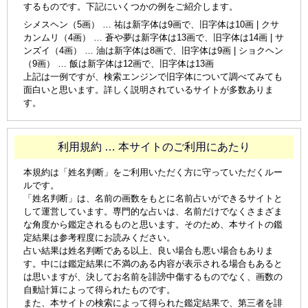
するものです。下記にいくつかの例をご紹介します。
シメスヘン（5画） … 祐は新字体は9画で、旧字体は10画 | クサ
カンムリ（4画） … 蒼や夢は新字体は13画で、旧字体は14画 | サ
ンズイ（4画） … 油は新字体は8画で、旧字体は9画 | ショクヘン
（9画） … 飯は新字体は12画で、旧字体は13画
上記は一例ですが、検索エンジンで旧字体について調べてみても
面白いと思います。詳しく説明されているサイトが多数ありま
す。
利用規約 … 本サイトのご利用にあたり
本規約は「姓名判断」をご利用いただく方に守っていただくルー
ルです。
「姓名判断」は、名前の画数をもとに名前占いができるサイトと
して運営しています。専門的な占いは、名前だけでなくさまざま
な角度から鑑定されるものと思います。そのため、本サイトの鑑
定結果は参考程度にお読みください。
占い結果は姓名判断である以上、良い場合も悪い場合もありま
す。中には鑑定結果に不満のある内容が表示される場合もあると
は思いますが、決してお名前を誹謗中傷するものでなく、画数の
自動計算によって得られたものです。
また、本サイトの検索によって得られた鑑定結果で、第三者を誹