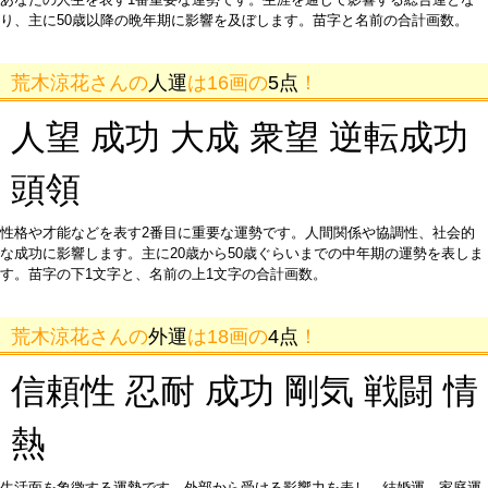
り、主に50歳以降の晩年期に影響を及ぼします。苗字と名前の合計画数。
荒木涼花さんの
人運
は16画の
5点
！
人望 成功 大成 衆望 逆転成功
頭領
性格や才能などを表す2番目に重要な運勢です。人間関係や協調性、社会的
な成功に影響します。主に20歳から50歳ぐらいまでの中年期の運勢を表しま
す。苗字の下1文字と、名前の上1文字の合計画数。
荒木涼花さんの
外運
は18画の
4点
！
信頼性 忍耐 成功 剛気 戦闘 情
熱
生活面を象徴する運勢です。外部から受ける影響力を表し、結婚運、家庭運