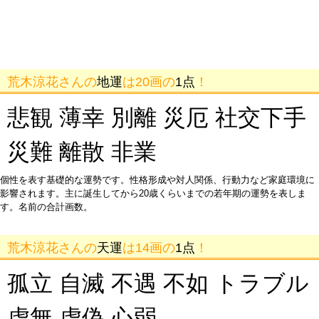
荒木涼花さんの
地運
は20画の
1点
！
悲観 薄幸 別離 災厄 社交下手
災難 離散 非業
個性を表す基礎的な運勢です。性格形成や対人関係、行動力など家庭環境に
影響されます。主に誕生してから20歳くらいまでの若年期の運勢を表しま
す。名前の合計画数。
荒木涼花さんの
天運
は14画の
1点
！
孤立 自滅 不遇 不如 トラブル
虚無 虚偽 心弱