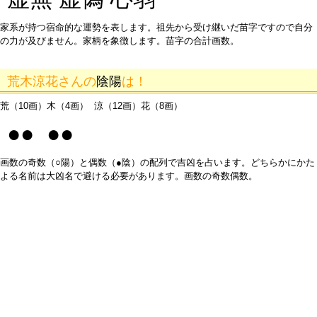
家系が持つ宿命的な運勢を表します。祖先から受け継いだ苗字ですので自分
の力が及びません。家柄を象徴します。苗字の合計画数。
荒木涼花さんの
陰陽
は！
荒（10画）木（4画） 涼（12画）花（8画）
●● ●●
画数の奇数（○陽）と偶数（●陰）の配列で吉凶を占います。どちらかにかた
よる名前は大凶名で避ける必要があります。画数の奇数偶数。