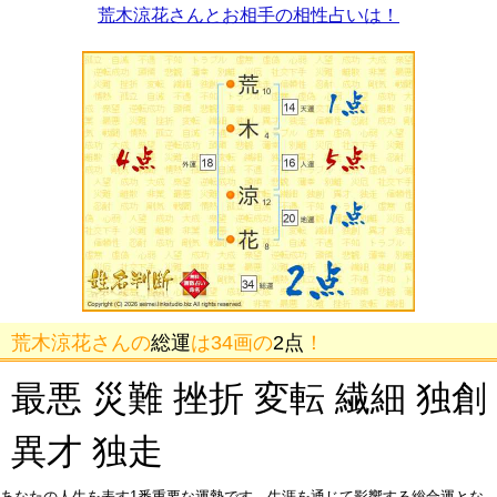
荒木涼花さんとお相手の相性占いは！
荒木涼花さんの
総運
は34画の
2点
！
最悪 災難 挫折 変転 繊細 独創
異才 独走
あなたの人生を表す1番重要な運勢です。生涯を通じて影響する総合運とな