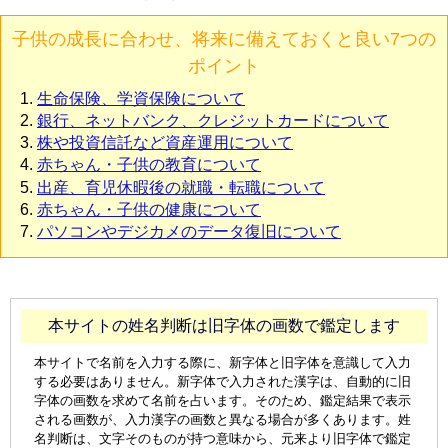
子供の成長に合わせ、将来に備えておくと良い7つの
ポイント
生命保険、学資保険について
銀行、ネットバンク、クレジットカードについて
株や投資信託など資産運用について
赤ちゃん・子供の教育について
出産、育児休暇後の就職・転職について
赤ちゃん・子供の健康について
パソコンやデジカメのデータ復旧について
本サイトの姓名判断は旧字体の画数で鑑定します
本サイトで名前を入力する際に、新字体と旧字体を意識して入力
する必要はありません。新字体で入力された漢字は、自動的に旧
字体の画数を求めて名前を占います。そのため、鑑定結果で表示
される画数が、入力漢字の画数と異なる場合が多くあります。姓
名判断は、文字そのものが持つ意味から、元来より旧字体で鑑定