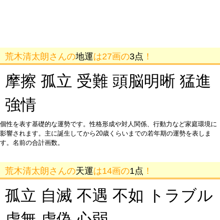
荒木清太朗さんの
地運
は27画の
3点
！
摩擦 孤立 受難 頭脳明晰 猛進
強情
個性を表す基礎的な運勢です。性格形成や対人関係、行動力など家庭環境に
影響されます。主に誕生してから20歳くらいまでの若年期の運勢を表しま
す。名前の合計画数。
荒木清太朗さんの
天運
は14画の
1点
！
孤立 自滅 不遇 不如 トラブル
虚無 虚偽 心弱