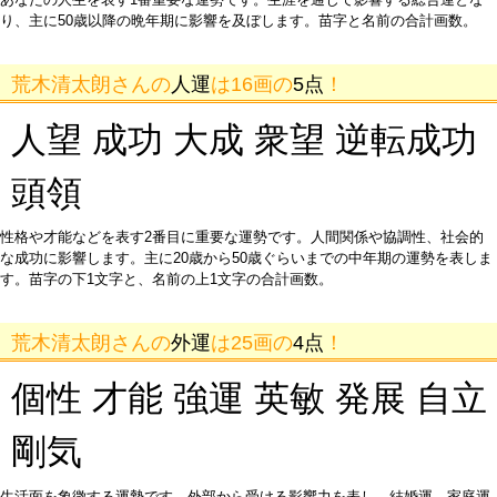
り、主に50歳以降の晩年期に影響を及ぼします。苗字と名前の合計画数。
荒木清太朗さんの
人運
は16画の
5点
！
人望 成功 大成 衆望 逆転成功
頭領
性格や才能などを表す2番目に重要な運勢です。人間関係や協調性、社会的
な成功に影響します。主に20歳から50歳ぐらいまでの中年期の運勢を表しま
す。苗字の下1文字と、名前の上1文字の合計画数。
荒木清太朗さんの
外運
は25画の
4点
！
個性 才能 強運 英敏 発展 自立
剛気
生活面を象徴する運勢です。外部から受ける影響力を表し、結婚運、家庭運