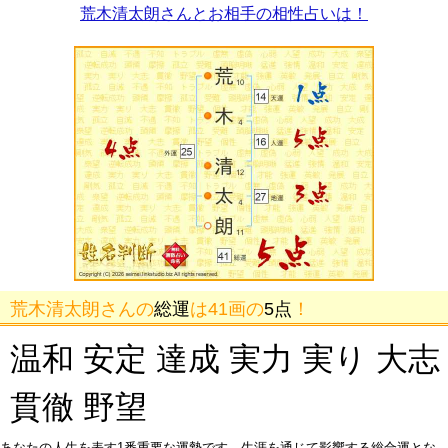
荒木清太朗さんとお相手の相性占いは！
荒木清太朗さんの
総運
は41画の
5点
！
温和 安定 達成 実力 実り 大志
貫徹 野望
あなたの人生を表す1番重要な運勢です。生涯を通じて影響する総合運とな