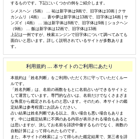
するものです。下記にいくつかの例をご紹介します。
シメスヘン（5画） … 祐は新字体は9画で、旧字体は10画 | クサ
カンムリ（4画） … 蒼や夢は新字体は13画で、旧字体は14画 | サ
ンズイ（4画） … 油は新字体は8画で、旧字体は9画 | ショクヘン
（9画） … 飯は新字体は12画で、旧字体は13画
上記は一例ですが、検索エンジンで旧字体について調べてみても
面白いと思います。詳しく説明されているサイトが多数ありま
す。
利用規約 … 本サイトのご利用にあたり
本規約は「姓名判断」をご利用いただく方に守っていただくルー
ルです。
「姓名判断」は、名前の画数をもとに名前占いができるサイトと
して運営しています。専門的な占いは、名前だけでなくさまざま
な角度から鑑定されるものと思います。そのため、本サイトの鑑
定結果は参考程度にお読みください。
占い結果は姓名判断である以上、良い場合も悪い場合もありま
す。中には鑑定結果に不満のある内容が表示される場合もあると
は思いますが、決してお名前を誹謗中傷するものでなく、画数の
自動計算によって得られたものです。
また、本サイトの検索によって得られた鑑定結果で、第三者を誹