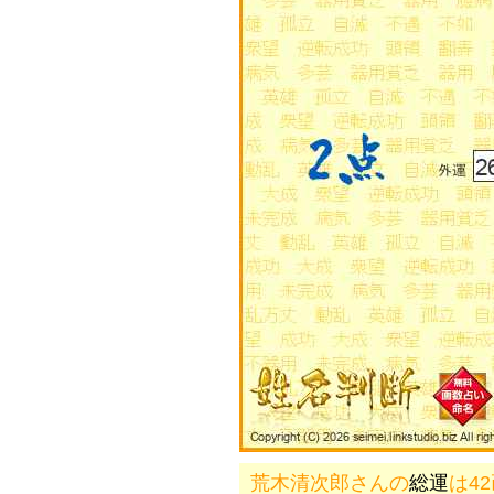
荒木清次郎さんの
総運
は4