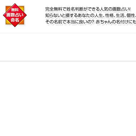
に
リ鑑定！名前が持つ運勢から無料で姓名判断ができる人
、個性、宿命をズバッと的中！