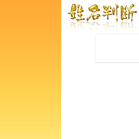
赤ちゃんの名づけ命名
荒木清次郎さんの運勢をズバ
るあなたの人生、性格、生活