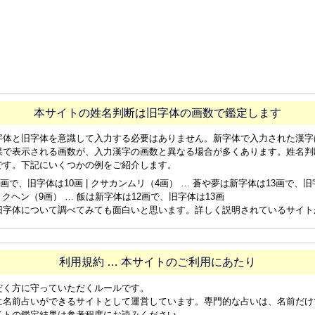
本サイトの姓名判断は旧字体の画数で鑑定します
字体と旧字体を意識して入力する必要はありません。新字体で入力された漢字
果で表示される画数が、入力漢字の画数と異なる場合が多くあります。姓名判
です。下記にいくつかの例をご紹介します。
画で、旧字体は10画 | クサカンムリ（4画） … 蒼や夢は新字体は13画で、旧字体
ョクヘン（9画） … 飯は新字体は12画で、旧字体は13画
旧字体について調べてみても面白いと思います。詳しく説明されているサイト
利用規約 … 本サイトのご利用にあたり
だく方に守っていただくルールです。
に名前占いができるサイトとして運営しています。専門的な占いは、名前だけ
イトの鑑定結果は参考程度にお読みください。