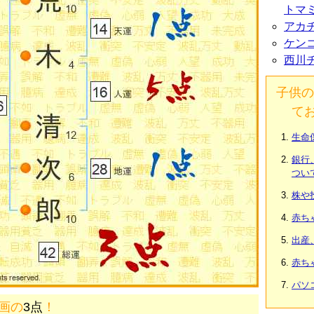
トマ
アカ
ケン
西川
子供の
て
生命
銀行
つい
株や
赤ち
出産
赤ち
パソ
2画の
3点
！