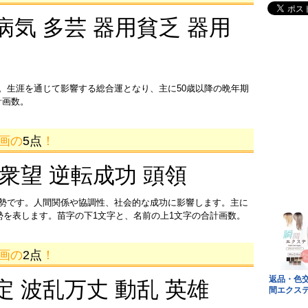
病気 多芸 器用貧乏 器用
。生涯を通じて影響する総合運となり、主に50歳以降の晩年期
計画数。
6画の
5点
！
 衆望 逆転成功 頭領
運勢です。人間関係や協調性、社会的な成功に影響します。主に
運勢を表します。苗字の下1文字と、名前の上1文字の合計画数。
6画の
2点
！
定 波乱万丈 動乱 英雄