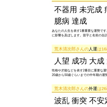
不器用 未完成 
臆病 達成
あなたの人生を表す1番重要な運勢です
に影響を及ぼします。苗字と名前の合
荒木清次郎さんの
人運
は1
人望 成功 大成
性格や才能などを表す2番目に重要な
20歳から50歳ぐらいまでの中年期の
荒木清次郎さんの
外運
は2
波乱 衝突 不安