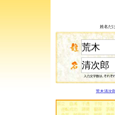
姓名だ
荒木清次