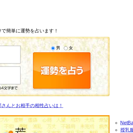
けで簡単に運勢を占います！
男
女
郎さんとお相手の相性占いは！
Net
授乳