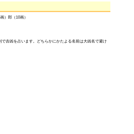
6画）郎（10画）
列で吉凶を占います。どちらかにかたよる名前は大凶名で避け