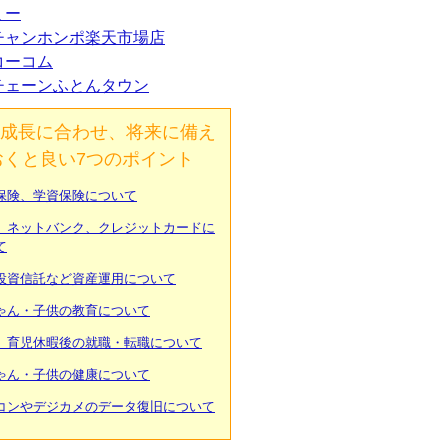
ミー
チャンホンポ楽天市場店
コーコム
チェーンふとんタウン
成長に合わせ、将来に備え
おくと良い7つのポイント
保険、学資保険について
、ネットバンク、クレジットカードに
て
投資信託など資産運用について
ゃん・子供の教育について
、育児休暇後の就職・転職について
ゃん・子供の健康について
コンやデジカメのデータ復旧について