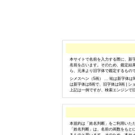
本サイトで名前を入力する際に、新
名前を占います。そのため、鑑定結
ら、元来より旧字体で鑑定するもの
シメスヘン（5画） … 祐は新字体は9
は新字体は8画で、旧字体は9画 | シ
上記は一例ですが、検索エンジンで
本規約は「姓名判断」をご利用いた
「姓名判断」は、名前の画数をもと
るものと思います。そのため、本サ