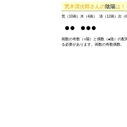
荒木清次郎さんの
陰陽
は！
荒（10画）木（4画） 清（12画）次（
●● ●●●
画数の奇数（○陽）と偶数（●陰）の配
る必要があります。画数の奇数偶数。