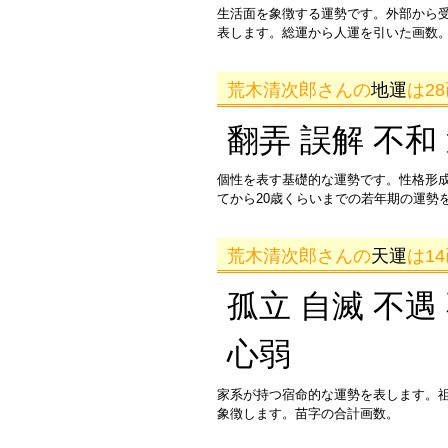
生活面を象徴する運勢です。外部から
表します。総運から人運を引いた画数。
荒木清次郎さんの
地運
は2
翻弄 誤解 不和
個性を表す基礎的な運勢です。性格形
てから20歳くらいまでの若年期の運勢
荒木清次郎さんの
天運
は1
孤立 自滅 不遇
心弱
家系が持つ宿命的な運勢を表します。
象徴します。苗字の合計画数。