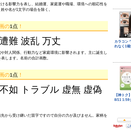
受ける影響力を表し、結婚運、家庭運や職場、環境への順応性を
姓や名が1文字の場合を除く。
8画の
1点
！
 遭難 波乱 万丈
成や対人関係、行動力など家庭環境に影響されます。主に誕生し
を表します。名前の合計画数。
4画の
1点
！
 不如 トラブル 虚無 虚偽
祖先から受け継いだ苗字ですので自分の力が及びません。家柄を