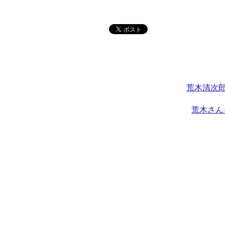
荒木清次郎
荒木さん