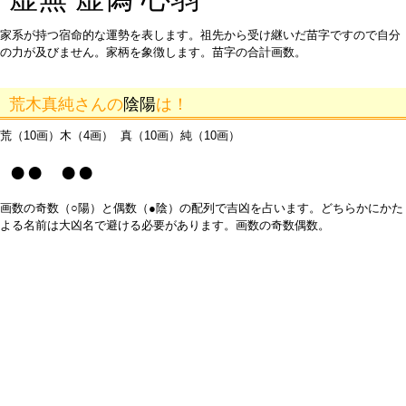
家系が持つ宿命的な運勢を表します。祖先から受け継いだ苗字ですので自分
の力が及びません。家柄を象徴します。苗字の合計画数。
荒木真純さんの
陰陽
は！
荒（10画）木（4画） 真（10画）純（10画）
●● ●●
画数の奇数（○陽）と偶数（●陰）の配列で吉凶を占います。どちらかにかた
よる名前は大凶名で避ける必要があります。画数の奇数偶数。