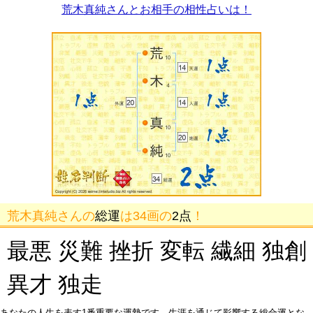
荒木真純さんとお相手の相性占いは！
荒木真純さんの
総運
は34画の
2点
！
最悪 災難 挫折 変転 繊細 独創
異才 独走
あなたの人生を表す1番重要な運勢です。生涯を通じて影響する総合運とな