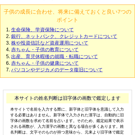
子供の成長に合わせ、将来に備えておくと良い7つの
ポイント
生命保険、学資保険について
銀行、ネットバンク、クレジットカードについて
株や投資信託など資産運用について
赤ちゃん・子供の教育について
出産、育児休暇後の就職・転職について
赤ちゃん・子供の健康について
パソコンやデジカメのデータ復旧について
本サイトの姓名判断は旧字体の画数で鑑定します
本サイトで名前を入力する際に、新字体と旧字体を意識して入力
する必要はありません。新字体で入力された漢字は、自動的に旧
字体の画数を求めて名前を占います。そのため、鑑定結果で表示
される画数が、入力漢字の画数と異なる場合が多くあります。姓
名判断は、文字そのものが持つ意味から、元来より旧字体で鑑定