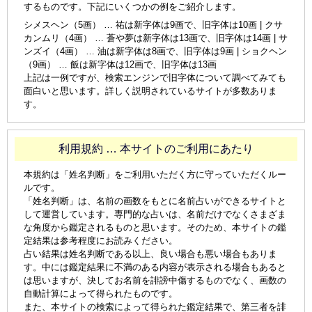
するものです。下記にいくつかの例をご紹介します。
シメスヘン（5画） … 祐は新字体は9画で、旧字体は10画 | クサ
カンムリ（4画） … 蒼や夢は新字体は13画で、旧字体は14画 | サ
ンズイ（4画） … 油は新字体は8画で、旧字体は9画 | ショクヘン
（9画） … 飯は新字体は12画で、旧字体は13画
上記は一例ですが、検索エンジンで旧字体について調べてみても
面白いと思います。詳しく説明されているサイトが多数ありま
す。
利用規約 … 本サイトのご利用にあたり
本規約は「姓名判断」をご利用いただく方に守っていただくルー
ルです。
「姓名判断」は、名前の画数をもとに名前占いができるサイトと
して運営しています。専門的な占いは、名前だけでなくさまざま
な角度から鑑定されるものと思います。そのため、本サイトの鑑
定結果は参考程度にお読みください。
占い結果は姓名判断である以上、良い場合も悪い場合もありま
す。中には鑑定結果に不満のある内容が表示される場合もあると
は思いますが、決してお名前を誹謗中傷するものでなく、画数の
自動計算によって得られたものです。
また、本サイトの検索によって得られた鑑定結果で、第三者を誹