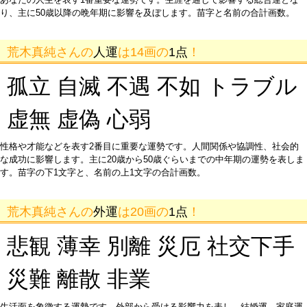
り、主に50歳以降の晩年期に影響を及ぼします。苗字と名前の合計画数。
荒木真純さんの
人運
は14画の
1点
！
孤立 自滅 不遇 不如 トラブル
虚無 虚偽 心弱
性格や才能などを表す2番目に重要な運勢です。人間関係や協調性、社会的
な成功に影響します。主に20歳から50歳ぐらいまでの中年期の運勢を表しま
す。苗字の下1文字と、名前の上1文字の合計画数。
荒木真純さんの
外運
は20画の
1点
！
悲観 薄幸 別離 災厄 社交下手
災難 離散 非業
生活面を象徴する運勢です。外部から受ける影響力を表し、結婚運、家庭運