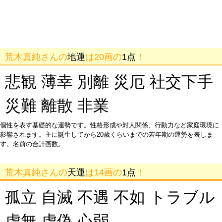
荒木真純さんの
地運
は20画の
1点
！
悲観 薄幸 別離 災厄 社交下手
災難 離散 非業
個性を表す基礎的な運勢です。性格形成や対人関係、行動力など家庭環境に
影響されます。主に誕生してから20歳くらいまでの若年期の運勢を表しま
す。名前の合計画数。
荒木真純さんの
天運
は14画の
1点
！
孤立 自滅 不遇 不如 トラブル
虚無 虚偽 心弱