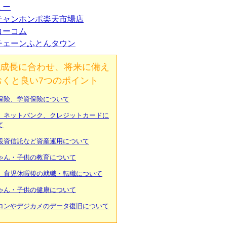
ミー
チャンホンポ楽天市場店
コーコム
チェーンふとんタウン
成長に合わせ、将来に備え
おくと良い7つのポイント
保険、学資保険について
、ネットバンク、クレジットカードに
て
投資信託など資産運用について
ゃん・子供の教育について
、育児休暇後の就職・転職について
ゃん・子供の健康について
コンやデジカメのデータ復旧について