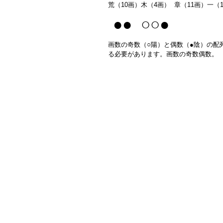
荒（10画）木（4画） 章（11画）一（
●● ○○●
画数の奇数（○陽）と偶数（●陰）の配
る必要があります。画数の奇数偶数。