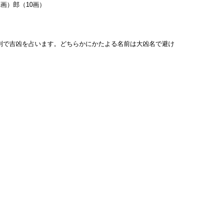
1画）郎（10画）
列で吉凶を占います。どちらかにかたよる名前は大凶名で避け