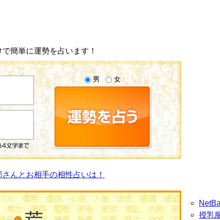
けで簡単に運勢を占います！
男
女
郎さんとお相手の相性占いは！
Net
授乳