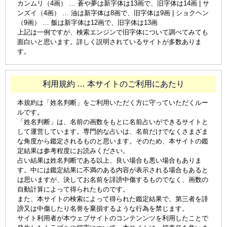
カンムリ（4画） … 蒼や夢は新字体は13画で、旧字体は14画 | サ
ンズイ（4画） … 油は新字体は8画で、旧字体は9画 | ショクヘン
（9画） … 飯は新字体は12画で、旧字体は13画
上記は一例ですが、検索エンジンで旧字体について調べてみても
面白いと思います。詳しく説明されているサイトが多数ありま
す。
利用規約 … 本サイトのご利用にあたり
本規約は「姓名判断」をご利用いただく方に守っていただくルー
ルです。
「姓名判断」は、名前の画数をもとに名前占いができるサイトと
して運営しています。専門的な占いは、名前だけでなくさまざま
な角度から鑑定されるものと思います。そのため、本サイトの鑑
定結果は参考程度にお読みください。
占い結果は姓名判断である以上、良い場合も悪い場合もありま
す。中には鑑定結果に不満のある内容が表示される場合もあると
は思いますが、決してお名前を誹謗中傷するものでなく、画数の
自動計算によって得られたものです。
また、本サイトの検索によって得られた鑑定結果で、第三者を誹
謗又は中傷したり名誉を棄損するような行為を禁じます。
サイト利用者が本ウェブサイトのコンテンンツを利用したことで