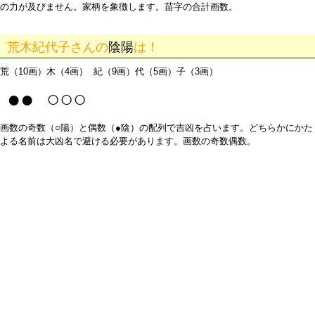
の力が及びません。家柄を象徴します。苗字の合計画数。
荒木紀代子さんの
陰陽
は！
荒（10画）木（4画） 紀（9画）代（5画）子（3画）
●● ○○○
画数の奇数（○陽）と偶数（●陰）の配列で吉凶を占います。どちらかにかた
よる名前は大凶名で避ける必要があります。画数の奇数偶数。