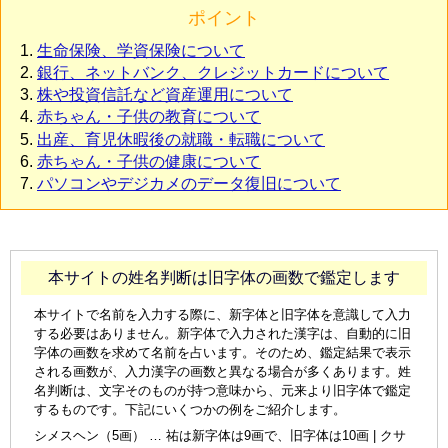
ポイント
生命保険、学資保険について
銀行、ネットバンク、クレジットカードについて
株や投資信託など資産運用について
赤ちゃん・子供の教育について
出産、育児休暇後の就職・転職について
赤ちゃん・子供の健康について
パソコンやデジカメのデータ復旧について
本サイトの姓名判断は旧字体の画数で鑑定します
本サイトで名前を入力する際に、新字体と旧字体を意識して入力
する必要はありません。新字体で入力された漢字は、自動的に旧
字体の画数を求めて名前を占います。そのため、鑑定結果で表示
される画数が、入力漢字の画数と異なる場合が多くあります。姓
名判断は、文字そのものが持つ意味から、元来より旧字体で鑑定
するものです。下記にいくつかの例をご紹介します。
シメスヘン（5画） … 祐は新字体は9画で、旧字体は10画 | クサ