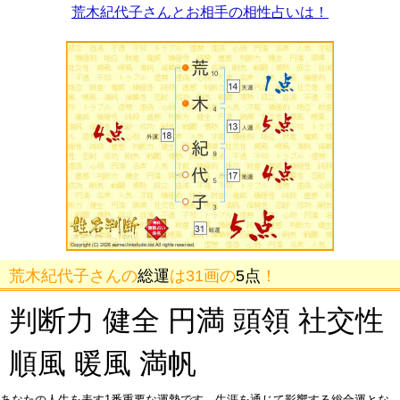
荒木紀代子さんとお相手の相性占いは！
荒木紀代子さんの
総運
は31画の
5点
！
判断力 健全 円満 頭領 社交性
順風 暖風 満帆
あなたの人生を表す1番重要な運勢です。生涯を通じて影響する総合運とな