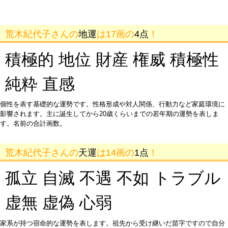
荒木紀代子さんの
地運
は17画の
4点
！
積極的 地位 財産 権威 積極性
純粋 直感
個性を表す基礎的な運勢です。性格形成や対人関係、行動力など家庭環境に
影響されます。主に誕生してから20歳くらいまでの若年期の運勢を表しま
す。名前の合計画数。
荒木紀代子さんの
天運
は14画の
1点
！
孤立 自滅 不遇 不如 トラブル
虚無 虚偽 心弱
家系が持つ宿命的な運勢を表します。祖先から受け継いだ苗字ですので自分