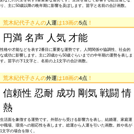
り、主に50歳以降の晩年期に影響を及ぼします。苗字と名前の合計画数。
荒木紀代子さんの
人運
は13画の
5点
！
円満 名声 人気 才能
性格や才能などを表す2番目に重要な運勢です。人間関係や協調性、社会的
な成功に影響します。主に20歳から50歳ぐらいまでの中年期の運勢を表しま
す。苗字の下1文字と、名前の上1文字の合計画数。
荒木紀代子さんの
外運
は18画の
4点
！
信頼性 忍耐 成功 剛気 戦闘 情
熱
生活面を象徴する運勢です。外部から受ける影響力を表し、結婚運、家庭運
や職場、環境への順応性を表します。総運から人運を引いた画数。姓や名が
1文字の場合を除く。