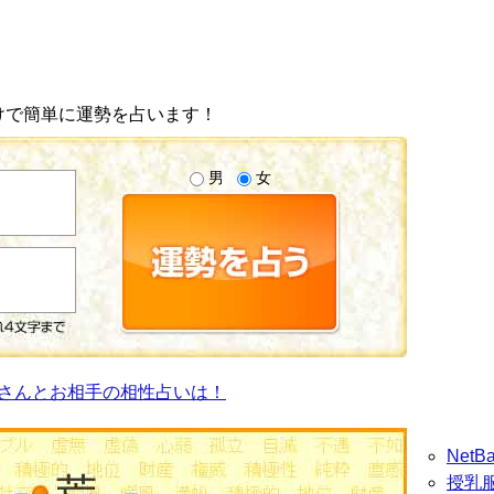
けで簡単に運勢を占います！
男
女
さんとお相手の相性占いは！
Net
授乳