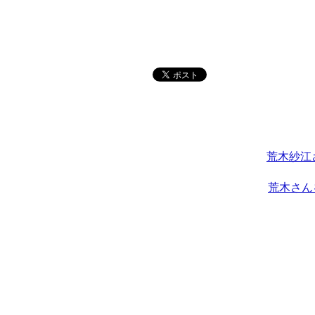
荒木紗江
荒木さん