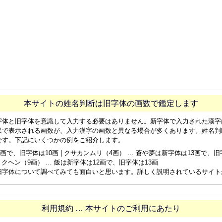
本サイトの姓名判断は旧字体の画数で鑑定します
字体と旧字体を意識して入力する必要はありません。新字体で入力された漢字
果で表示される画数が、入力漢字の画数と異なる場合が多くあります。姓名判
です。下記にいくつかの例をご紹介します。
画で、旧字体は10画 | クサカンムリ（4画） … 蒼や夢は新字体は13画で、旧字体
ョクヘン（9画） … 飯は新字体は12画で、旧字体は13画
旧字体について調べてみても面白いと思います。詳しく説明されているサイト
利用規約 … 本サイトのご利用にあたり