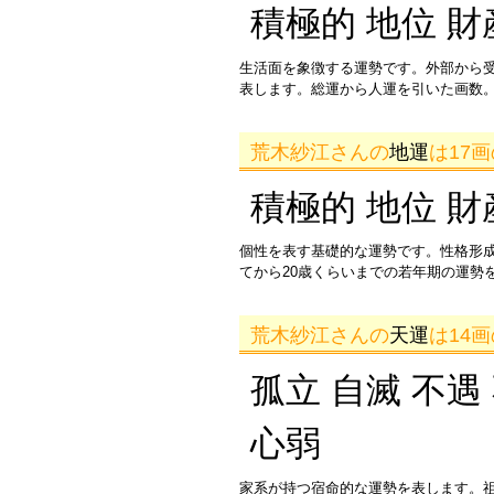
積極的 地位 財
生活面を象徴する運勢です。外部から
表します。総運から人運を引いた画数。
荒木紗江さんの
地運
は17
積極的 地位 財
個性を表す基礎的な運勢です。性格形
てから20歳くらいまでの若年期の運勢
荒木紗江さんの
天運
は14
孤立 自滅 不遇
心弱
家系が持つ宿命的な運勢を表します。