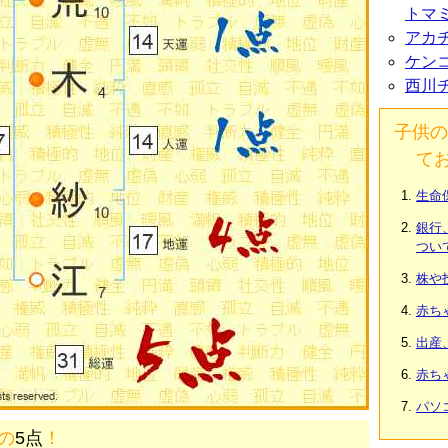
トマ
アカ
ケン
西川
子供の
て
生命
銀行
つい
株や
赤ち
出産
赤ち
パソ
画の
5点
！