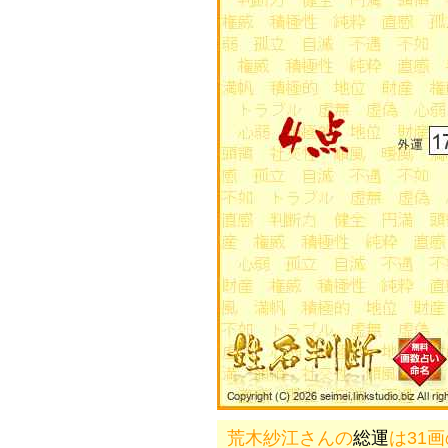
荒木紗江さんの
総運
は31