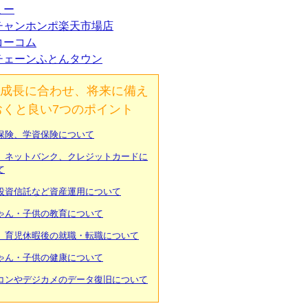
ミー
チャンホンポ楽天市場店
コーコム
チェーンふとんタウン
成長に合わせ、将来に備え
おくと良い7つのポイント
保険、学資保険について
、ネットバンク、クレジットカードに
て
投資信託など資産運用について
ゃん・子供の教育について
、育児休暇後の就職・転職について
ゃん・子供の健康について
コンやデジカメのデータ復旧について