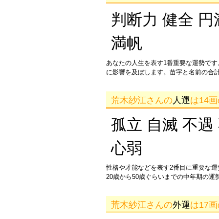
判断力 健全 円
満帆
あなたの人生を表す1番重要な運勢です
に影響を及ぼします。苗字と名前の合
荒木紗江さんの
人運
は14
孤立 自滅 不遇
心弱
性格や才能などを表す2番目に重要な
20歳から50歳ぐらいまでの中年期の
荒木紗江さんの
外運
は17