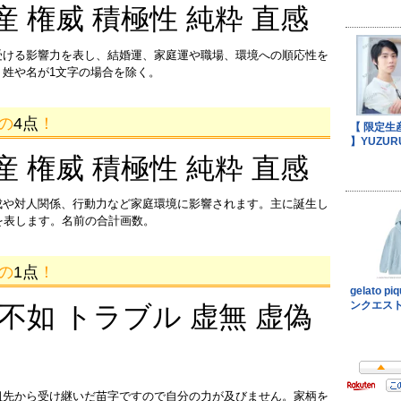
産 権威 積極性 純粋 直感
受ける影響力を表し、結婚運、家庭運や職場、環境への順応性を
姓や名が1文字の場合を除く。
画の
4点
！
産 権威 積極性 純粋 直感
成や対人関係、行動力など家庭環境に影響されます。主に誕生し
を表します。名前の合計画数。
画の
1点
！
 不如 トラブル 虚無 虚偽
祖先から受け継いだ苗字ですので自分の力が及びません。家柄を