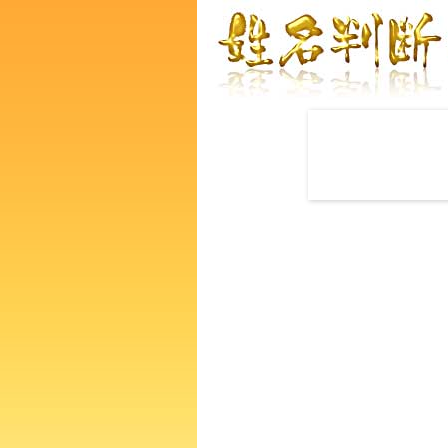
赤ちゃんの名づけ命名
荒木紗江さんの運勢をズバリ
あなたの人生、性格、生活、