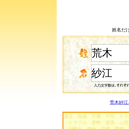
姓名だ
荒木紗江