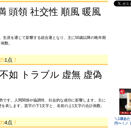
満 頭領 社交性 順風 暖風
。生涯を通じて影響する総合運となり、主に50歳以降の晩年期
計画数。
画の
1点
！
 不如 トラブル 虚無 虚偽
運勢です。人間関係や協調性、社会的な成功に影響します。主に
運勢を表します。苗字の下1文字と、名前の上1文字の合計画数。
画の
4点
！