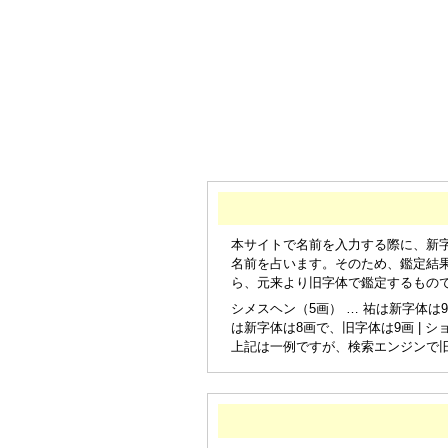
本サイトで名前を入力する際に、新
名前を占います。そのため、鑑定結
ら、元来より旧字体で鑑定するもの
シメスヘン（5画） … 祐は新字体は9
は新字体は8画で、旧字体は9画 | シ
上記は一例ですが、検索エンジンで