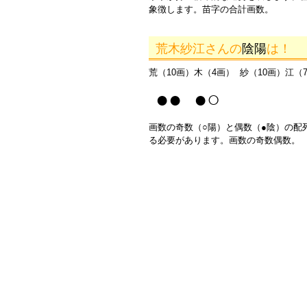
象徴します。苗字の合計画数。
荒木紗江さんの
陰陽
は！
荒（10画）木（4画） 紗（10画）江（
●● ●○
画数の奇数（○陽）と偶数（●陰）の配
る必要があります。画数の奇数偶数。