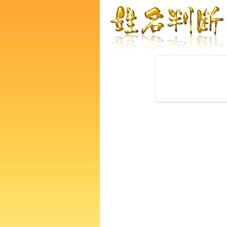
赤ちゃんの名づけ命名
荒木結彩さんの運勢をズバリ
あなたの人生、性格、生活、