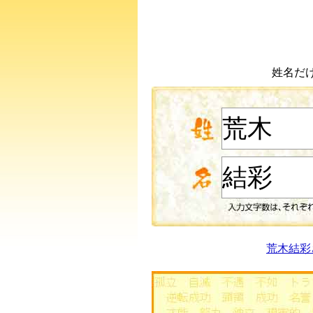
姓名だ
荒木結彩