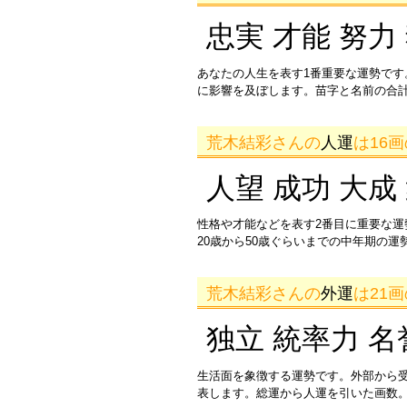
忠実 才能 努力
あなたの人生を表す1番重要な運勢です
に影響を及ぼします。苗字と名前の合
荒木結彩さんの
人運
は16
人望 成功 大成
性格や才能などを表す2番目に重要な
20歳から50歳ぐらいまでの中年期の
荒木結彩さんの
外運
は21
独立 統率力 名
生活面を象徴する運勢です。外部から
表します。総運から人運を引いた画数。