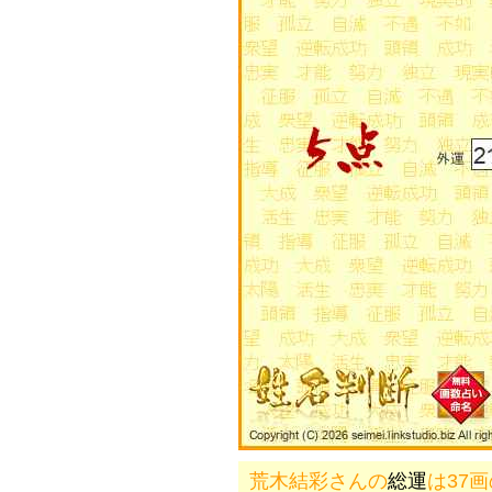
荒木結彩さんの
総運
は37