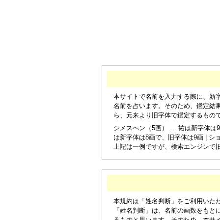
本サイトで名前を入力する際に、新
名前を占います。そのため、鑑定結
ら、元来より旧字体で鑑定するもの
シメスヘン（5画） … 祐は新字体は9
は新字体は8画で、旧字体は9画 | シ
上記は一例ですが、検索エンジンで
本規約は「姓名判断」をご利用いた
「姓名判断」は、名前の画数をもと
るものと思います。そのため、本サ