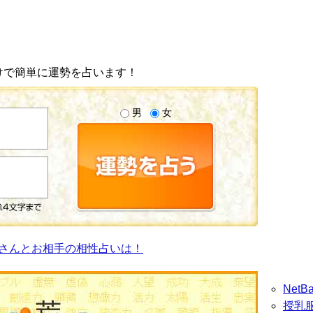
けで簡単に運勢を占います！
男
女
さんとお相手の相性占いは！
Net
授乳