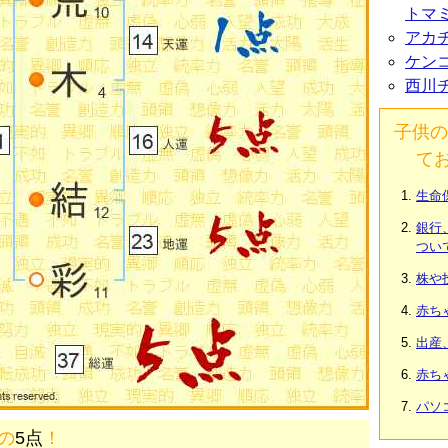
トマ
アカ
ケン
西川
子供の
て
生命
銀行
つい
株や
赤ち
出産
赤ち
パソ
画の
5点
！