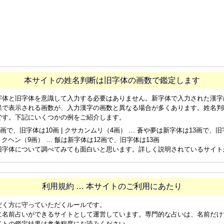
本サイトの姓名判断は旧字体の画数で鑑定します
字体と旧字体を意識して入力する必要はありません。新字体で入力された漢字
果で表示される画数が、入力漢字の画数と異なる場合が多くあります。姓名判
です。下記にいくつかの例をご紹介します。
画で、旧字体は10画 | クサカンムリ（4画） … 蒼や夢は新字体は13画で、旧字体
ョクヘン（9画） … 飯は新字体は12画で、旧字体は13画
旧字体について調べてみても面白いと思います。詳しく説明されているサイト
利用規約 … 本サイトのご利用にあたり
だく方に守っていただくルールです。
に名前占いができるサイトとして運営しています。専門的な占いは、名前だけ
イトの鑑定結果は参考程度にお読みください。