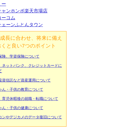
ミー
チャンホンポ楽天市場店
コーコム
チェーンふとんタウン
成長に合わせ、将来に備え
おくと良い7つのポイント
保険、学資保険について
、ネットバンク、クレジットカードに
て
投資信託など資産運用について
ゃん・子供の教育について
、育児休暇後の就職・転職について
ゃん・子供の健康について
コンやデジカメのデータ復旧について