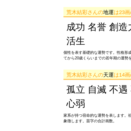
荒木結彩さんの
地運
は23
成功 名誉 創造
活生
個性を表す基礎的な運勢です。性格形
てから20歳くらいまでの若年期の運勢
荒木結彩さんの
天運
は14
孤立 自滅 不遇
心弱
家系が持つ宿命的な運勢を表します。
象徴します。苗字の合計画数。