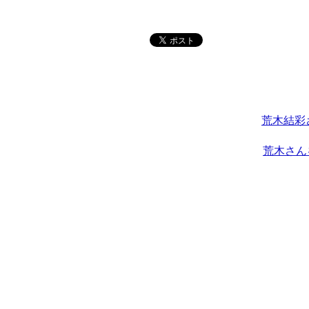
荒木結彩
荒木さん