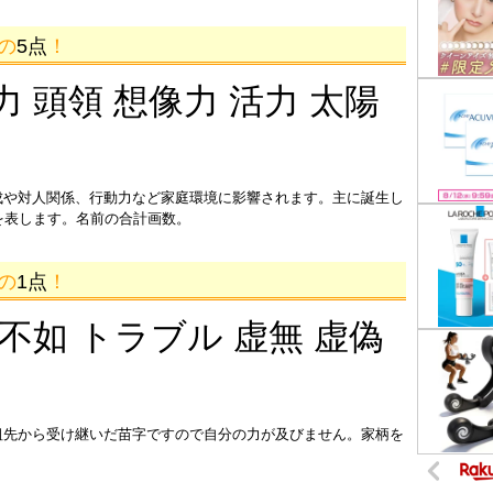
画の
5点
！
力 頭領 想像力 活力 太陽
成や対人関係、行動力など家庭環境に影響されます。主に誕生し
を表します。名前の合計画数。
画の
1点
！
 不如 トラブル 虚無 虚偽
祖先から受け継いだ苗字ですので自分の力が及びません。家柄を