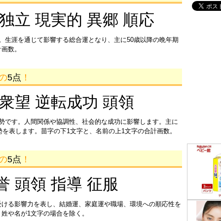
 独立 現実的 異郷 順応
。生涯を通じて影響する総合運となり、主に50歳以降の晩年期
計画数。
画の
5点
！
 衆望 逆転成功 頭領
運勢です。人間関係や協調性、社会的な成功に影響します。主に
運勢を表します。苗字の下1文字と、名前の上1文字の合計画数。
画の
5点
！
誉 頭領 指導 征服
受ける影響力を表し、結婚運、家庭運や職場、環境への順応性を
姓や名が1文字の場合を除く。