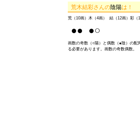
荒木結彩さんの
陰陽
は！
荒（10画）木（4画） 結（12画）彩（
●● ●○
画数の奇数（○陽）と偶数（●陰）の配
る必要があります。画数の奇数偶数。