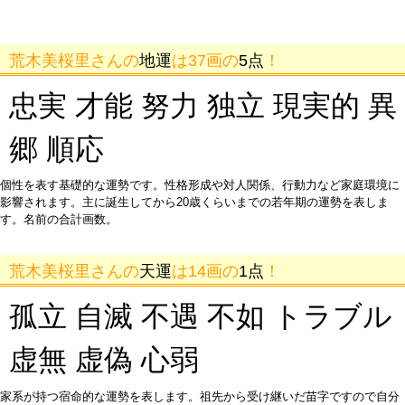
荒木美桜里さんの
地運
は37画の
5点
！
忠実 才能 努力 独立 現実的 異
郷 順応
個性を表す基礎的な運勢です。性格形成や対人関係、行動力など家庭環境に
影響されます。主に誕生してから20歳くらいまでの若年期の運勢を表しま
す。名前の合計画数。
荒木美桜里さんの
天運
は14画の
1点
！
孤立 自滅 不遇 不如 トラブル
虚無 虚偽 心弱
家系が持つ宿命的な運勢を表します。祖先から受け継いだ苗字ですので自分