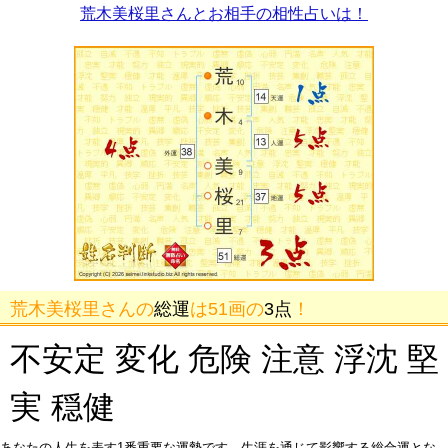
荒木美桜里さんとお相手の相性占いは！
荒木美桜里さんの
総運
は51画の
3点
！
不安定 変化 危険 注意 浮沈 堅
実 穏健
あなたの人生を表す1番重要な運勢です。生涯を通じて影響する総合運とな