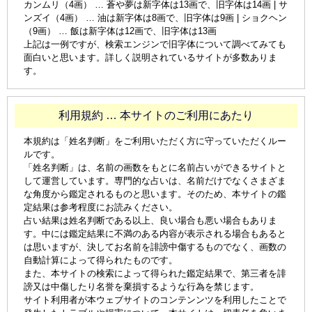
カンムリ（4画） … 蒼や夢は新字体は13画で、旧字体は14画 | サ
ンズイ（4画） … 油は新字体は8画で、旧字体は9画 | ショクヘン
（9画） … 飯は新字体は12画で、旧字体は13画
上記は一例ですが、検索エンジンで旧字体について調べてみても
面白いと思います。詳しく説明されているサイトが多数ありま
す。
利用規約 … 本サイトのご利用にあたり
本規約は「姓名判断」をご利用いただく方に守っていただくルー
ルです。
「姓名判断」は、名前の画数をもとに名前占いができるサイトと
して運営しています。専門的な占いは、名前だけでなくさまざま
な角度から鑑定されるものと思います。そのため、本サイトの鑑
定結果は参考程度にお読みください。
占い結果は姓名判断である以上、良い場合も悪い場合もありま
す。中には鑑定結果に不満のある内容が表示される場合もあると
は思いますが、決してお名前を誹謗中傷するものでなく、画数の
自動計算によって得られたものです。
また、本サイトの検索によって得られた鑑定結果で、第三者を誹
謗又は中傷したり名誉を棄損するような行為を禁じます。
サイト利用者が本ウェブサイトのコンテンンツを利用したことで