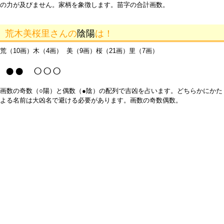
の力が及びません。家柄を象徴します。苗字の合計画数。
荒木美桜里さんの
陰陽
は！
荒（10画）木（4画） 美（9画）桜（21画）里（7画）
●● ○○○
画数の奇数（○陽）と偶数（●陰）の配列で吉凶を占います。どちらかにかた
よる名前は大凶名で避ける必要があります。画数の奇数偶数。