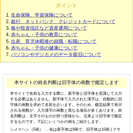
ポイント
生命保険、学資保険について
銀行、ネットバンク、クレジットカードについて
株や投資信託など資産運用について
赤ちゃん・子供の教育について
出産、育児休暇後の就職・転職について
赤ちゃん・子供の健康について
パソコンやデジカメのデータ復旧について
本サイトの姓名判断は旧字体の画数で鑑定します
本サイトで名前を入力する際に、新字体と旧字体を意識して入力
する必要はありません。新字体で入力された漢字は、自動的に旧
字体の画数を求めて名前を占います。そのため、鑑定結果で表示
される画数が、入力漢字の画数と異なる場合が多くあります。姓
名判断は、文字そのものが持つ意味から、元来より旧字体で鑑定
するものです。下記にいくつかの例をご紹介します。
シメスヘン（5画） … 祐は新字体は9画で、旧字体は10画 | クサ