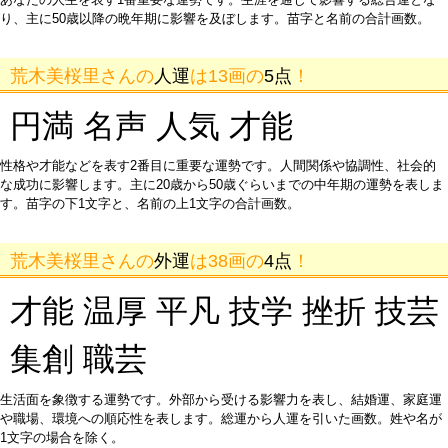
り、主に50歳以降の晩年期に影響を及ぼします。苗字と名前の合計画数。
荒木美桜里さんの
人運
は13画の
5点
！
円満 名声 人気 才能
性格や才能などを表す2番目に重要な運勢です。人間関係や協調性、社会的
な成功に影響します。主に20歳から50歳ぐらいまでの中年期の運勢を表しま
す。苗字の下1文字と、名前の上1文字の合計画数。
荒木美桜里さんの
外運
は38画の
4点
！
才能 温厚 平凡 技学 挫折 技芸
集創 職芸
生活面を象徴する運勢です。外部から受ける影響力を表し、結婚運、家庭運
や職場、環境への順応性を表します。総運から人運を引いた画数。姓や名が
1文字の場合を除く。