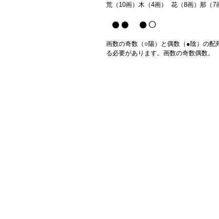
荒（10画）木（4画） 花（8画）那（7
●● ●○
画数の奇数（○陽）と偶数（●陰）の配
る必要があります。画数の奇数偶数。