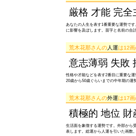
厳格 才能 完全
あなたの人生を表す1番重要な運勢です
に影響を及ぼします。苗字と名前の合
荒木花那さんの
人運
は12
意志薄弱 失敗 
性格や才能などを表す2番目に重要な
20歳から50歳ぐらいまでの中年期の
荒木花那さんの
外運
は17
積極的 地位 財
生活面を象徴する運勢です。外部から
表します。総運から人運を引いた画数。