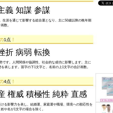
主義 知謀 参謀
。生涯を通じて影響する総合運となり、主に50歳以降の晩年期
計画数。
画の
1点
！
挫折 病弱 転換
運勢です。人間関係や協調性、社会的な成功に影響します。主に
運勢を表します。苗字の下1文字と、名前の上1文字の合計画数。
画の
4点
！
産 権威 積極性 純粋 直感
受ける影響力を表し、結婚運、家庭運や職場、環境への順応性を
姓や名が1文字の場合を除く。