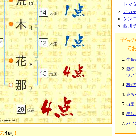
トマ
アカ
ケン
西川
子供の
て
生命
銀行
つい
株や
赤ち
出産
赤ち
パソ
画の
4点
！