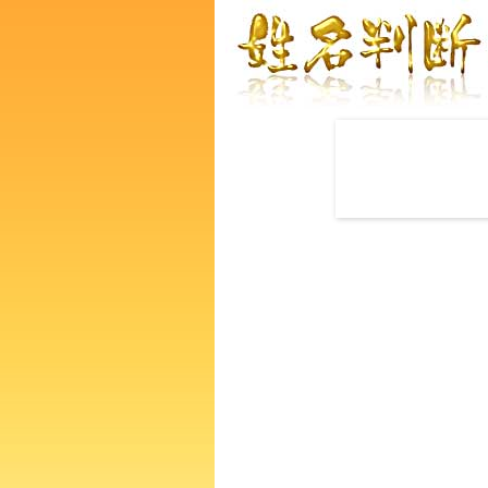
赤ちゃんの名づけ命名
荒木花那さんの運勢をズバリ
あなたの人生、性格、生活、