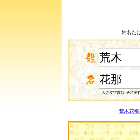
姓名だ
荒木花那