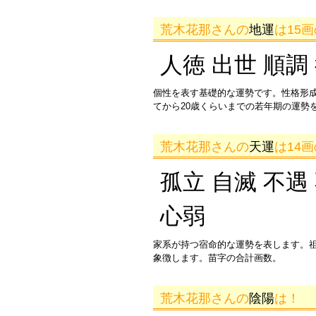
荒木花那さんの
地運
は15
人徳 出世 順調
個性を表す基礎的な運勢です。性格形
てから20歳くらいまでの若年期の運勢
荒木花那さんの
天運
は14
孤立 自滅 不遇
心弱
家系が持つ宿命的な運勢を表します。
象徴します。苗字の合計画数。
荒木花那さんの
陰陽
は！