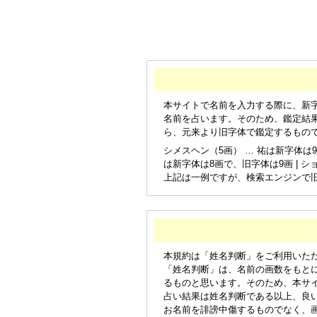
本サイトで名前を入力する際に、新
名前を占います。そのため、鑑定結
ら、元来より旧字体で鑑定するもの
シメスヘン（5画） … 祐は新字体は9
は新字体は8画で、旧字体は9画 | シ
上記は一例ですが、検索エンジンで
本規約は「姓名判断」をご利用いた
「姓名判断」は、名前の画数をもと
るものと思います。そのため、本サ
占い結果は姓名判断である以上、良
お名前を誹謗中傷するものでなく、