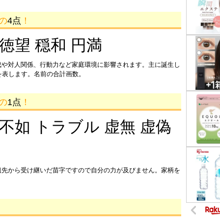
画の
4点
！
 徳望 穏和 円満
成や対人関係、行動力など家庭環境に影響されます。主に誕生し
を表します。名前の合計画数。
画の
1点
！
 不如 トラブル 虚無 虚偽
祖先から受け継いだ苗字ですので自分の力が及びません。家柄を