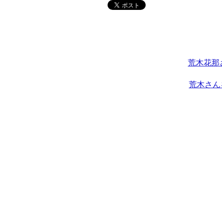
荒木花那
荒木さん