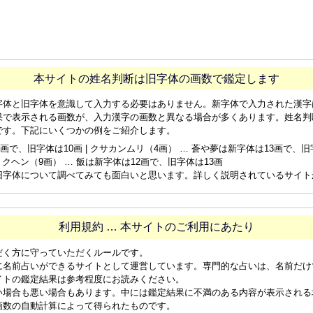
本サイトの姓名判断は旧字体の画数で鑑定します
字体と旧字体を意識して入力する必要はありません。新字体で入力された漢字
果で表示される画数が、入力漢字の画数と異なる場合が多くあります。姓名判
です。下記にいくつかの例をご紹介します。
画で、旧字体は10画 | クサカンムリ（4画） … 蒼や夢は新字体は13画で、旧字体
ョクヘン（9画） … 飯は新字体は12画で、旧字体は13画
旧字体について調べてみても面白いと思います。詳しく説明されているサイト
利用規約 … 本サイトのご利用にあたり
だく方に守っていただくルールです。
に名前占いができるサイトとして運営しています。専門的な占いは、名前だけ
イトの鑑定結果は参考程度にお読みください。
い場合も悪い場合もあります。中には鑑定結果に不満のある内容が表示される
画数の自動計算によって得られたものです。