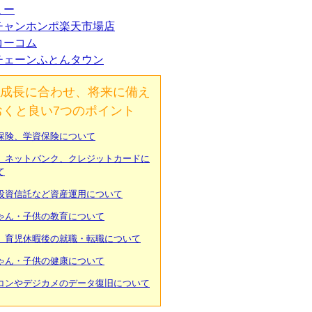
ミー
チャンホンポ楽天市場店
コーコム
チェーンふとんタウン
成長に合わせ、将来に備え
おくと良い7つのポイント
保険、学資保険について
、ネットバンク、クレジットカードに
て
投資信託など資産運用について
ゃん・子供の教育について
、育児休暇後の就職・転職について
ゃん・子供の健康について
コンやデジカメのデータ復旧について