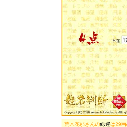
荒木花那さんの
総運
は29