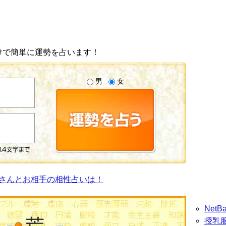
けで簡単に運勢を占います！
男
女
さんとお相手の相性占いは！
Net
授乳