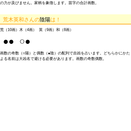
の力が及びません。家柄を象徴します。苗字の合計画数。
荒木英和さんの
陰陽
は！
荒（10画）木（4画） 英（9画）和（8画）
●● ○●
画数の奇数（○陽）と偶数（●陰）の配列で吉凶を占います。どちらかにかた
よる名前は大凶名で避ける必要があります。画数の奇数偶数。