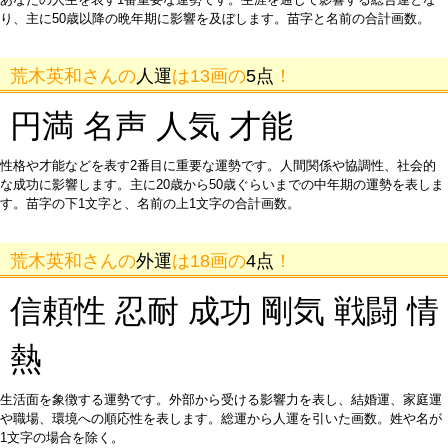
り、主に50歳以降の晩年期に影響を及ぼします。苗字と名前の合計画数。
荒木英和さんの
人運
は13画の
5点
！
円満 名声 人気 才能
性格や才能などを表す2番目に重要な運勢です。人間関係や協調性、社会的
な成功に影響します。主に20歳から50歳ぐらいまでの中年期の運勢を表しま
す。苗字の下1文字と、名前の上1文字の合計画数。
荒木英和さんの
外運
は18画の
4点
！
信頼性 忍耐 成功 剛気 戦闘 情
熱
生活面を象徴する運勢です。外部から受ける影響力を表し、結婚運、家庭運
や職場、環境への順応性を表します。総運から人運を引いた画数。姓や名が
1文字の場合を除く。