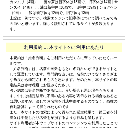
カンムリ（4画） … 蒼や夢は新字体は13画で、旧字体は14画 | サ
ンズイ（4画） … 油は新字体は8画で、旧字体は9画 | ショクヘン
（9画） … 飯は新字体は12画で、旧字体は13画
上記は一例ですが、検索エンジンで旧字体について調べてみても
面白いと思います。詳しく説明されているサイトが多数ありま
す。
利用規約 … 本サイトのご利用にあたり
本規約は「姓名判断」をご利用いただく方に守っていただくルー
ルです。
「姓名判断」は、名前の画数をもとに名前占いができるサイトと
して運営しています。専門的な占いは、名前だけでなくさまざま
な角度から鑑定されるものと思います。そのため、本サイトの鑑
定結果は参考程度にお読みください。
占い結果は姓名判断である以上、良い場合も悪い場合もありま
す。中には鑑定結果に不満のある内容が表示される場合もあると
は思いますが、決してお名前を誹謗中傷するものでなく、画数の
自動計算によって得られたものです。
また、本サイトの検索によって得られた鑑定結果で、第三者を誹
謗又は中傷したり名誉を棄損するような行為を禁じます。
サイト利用者が本ウェブサイトのコンテンンツを利用したことで