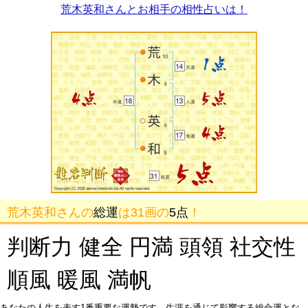
荒木英和さんとお相手の相性占いは！
荒木英和さんの
総運
は31画の
5点
！
判断力 健全 円満 頭領 社交性
順風 暖風 満帆
あなたの人生を表す1番重要な運勢です。生涯を通じて影響する総合運とな