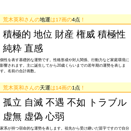
荒木英和さんの
地運
は17画の
4点
！
積極的 地位 財産 権威 積極性
純粋 直感
個性を表す基礎的な運勢です。性格形成や対人関係、行動力など家庭環境に
影響されます。主に誕生してから20歳くらいまでの若年期の運勢を表しま
す。名前の合計画数。
荒木英和さんの
天運
は14画の
1点
！
孤立 自滅 不遇 不如 トラブル
虚無 虚偽 心弱
家系が持つ宿命的な運勢を表します。祖先から受け継いだ苗字ですので自分