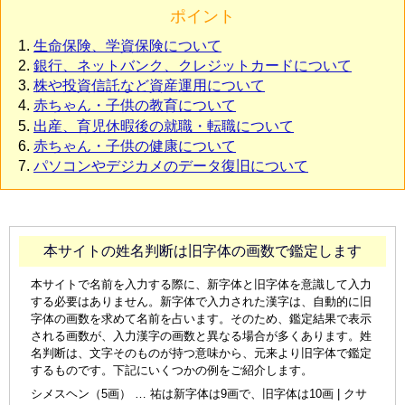
ポイント
生命保険、学資保険について
銀行、ネットバンク、クレジットカードについて
株や投資信託など資産運用について
赤ちゃん・子供の教育について
出産、育児休暇後の就職・転職について
赤ちゃん・子供の健康について
パソコンやデジカメのデータ復旧について
本サイトの姓名判断は旧字体の画数で鑑定します
本サイトで名前を入力する際に、新字体と旧字体を意識して入力
する必要はありません。新字体で入力された漢字は、自動的に旧
字体の画数を求めて名前を占います。そのため、鑑定結果で表示
される画数が、入力漢字の画数と異なる場合が多くあります。姓
名判断は、文字そのものが持つ意味から、元来より旧字体で鑑定
するものです。下記にいくつかの例をご紹介します。
シメスヘン（5画） … 祐は新字体は9画で、旧字体は10画 | クサ