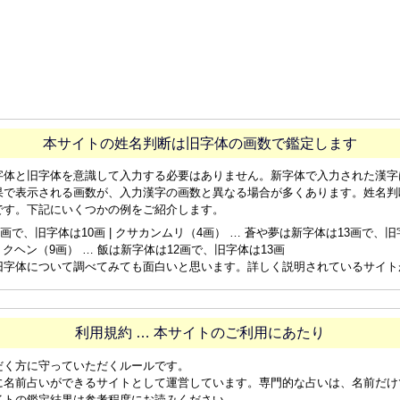
本サイトの姓名判断は旧字体の画数で鑑定します
字体と旧字体を意識して入力する必要はありません。新字体で入力された漢字
果で表示される画数が、入力漢字の画数と異なる場合が多くあります。姓名判
です。下記にいくつかの例をご紹介します。
画で、旧字体は10画 | クサカンムリ（4画） … 蒼や夢は新字体は13画で、旧字体
ョクヘン（9画） … 飯は新字体は12画で、旧字体は13画
旧字体について調べてみても面白いと思います。詳しく説明されているサイト
利用規約 … 本サイトのご利用にあたり
だく方に守っていただくルールです。
に名前占いができるサイトとして運営しています。専門的な占いは、名前だけ
イトの鑑定結果は参考程度にお読みください。