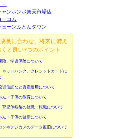
ミー
チャンホンポ楽天市場店
コーコム
チェーンふとんタウン
成長に合わせ、将来に備え
おくと良い7つのポイント
保険、学資保険について
、ネットバンク、クレジットカードに
て
投資信託など資産運用について
ゃん・子供の教育について
、育児休暇後の就職・転職について
ゃん・子供の健康について
コンやデジカメのデータ復旧について