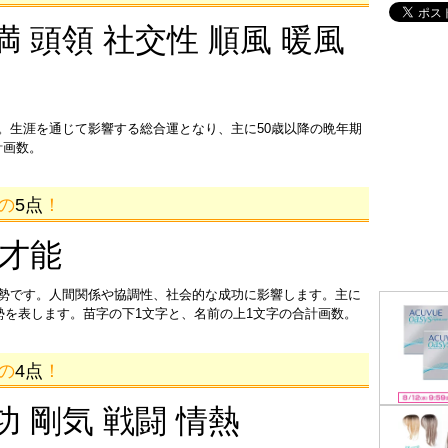
満 頭領 社交性 順風 暖風
。生涯を通じて影響する総合運となり、主に50歳以降の晩年期
計画数。
画の
5点
！
 才能
運勢です。人間関係や協調性、社会的な成功に影響します。主に
運勢を表します。苗字の下1文字と、名前の上1文字の合計画数。
画の
4点
！
功 剛気 戦闘 情熱