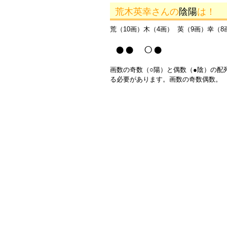
荒木英幸さんの
陰陽
は！
荒（10画）木（4画） 英（9画）幸（8
●● ○●
画数の奇数（○陽）と偶数（●陰）の配
る必要があります。画数の奇数偶数。