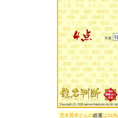
荒木英幸さんの
総運
は31