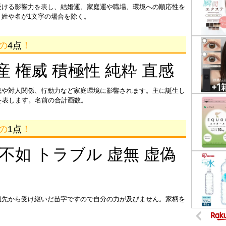
受ける影響力を表し、結婚運、家庭運や職場、環境への順応性を
姓や名が1文字の場合を除く。
画の
4点
！
産 権威 積極性 純粋 直感
成や対人関係、行動力など家庭環境に影響されます。主に誕生し
を表します。名前の合計画数。
画の
1点
！
 不如 トラブル 虚無 虚偽
祖先から受け継いだ苗字ですので自分の力が及びません。家柄を