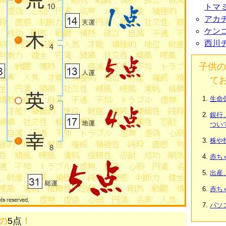
トマ
アカ
ケン
西川
子供の
て
生命
銀行
つい
株や
赤ち
出産
赤ち
パソ
画の
5点
！