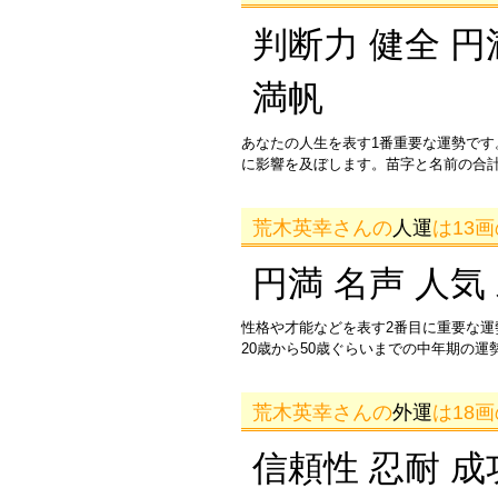
判断力 健全 円
満帆
あなたの人生を表す1番重要な運勢です
に影響を及ぼします。苗字と名前の合
荒木英幸さんの
人運
は13
円満 名声 人気
性格や才能などを表す2番目に重要な
20歳から50歳ぐらいまでの中年期の
荒木英幸さんの
外運
は18
信頼性 忍耐 成