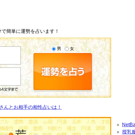
けで簡単に運勢を占います！
男
女
さんとお相手の相性占いは！
Net
授乳