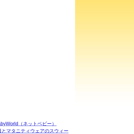
BabyWorld（ネットベビー）
服とマタニティウェアのスウィー