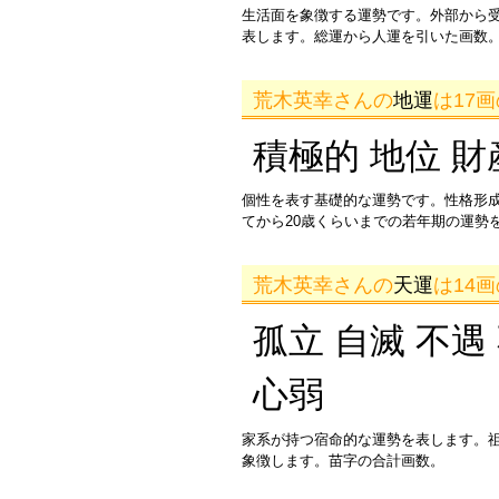
生活面を象徴する運勢です。外部から
表します。総運から人運を引いた画数。
荒木英幸さんの
地運
は17
積極的 地位 財
個性を表す基礎的な運勢です。性格形
てから20歳くらいまでの若年期の運勢
荒木英幸さんの
天運
は14
孤立 自滅 不遇
心弱
家系が持つ宿命的な運勢を表します。
象徴します。苗字の合計画数。