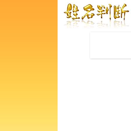
赤ちゃんの名づけ命名
荒木英幸さんの運勢をズバリ
あなたの人生、性格、生活、