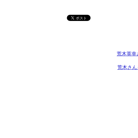
荒木英幸
荒木さん