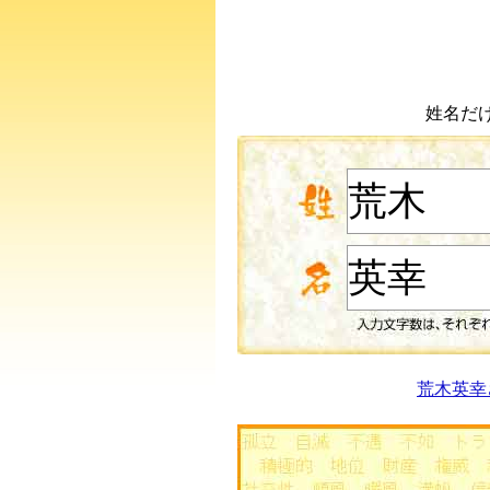
姓名だ
荒木英幸