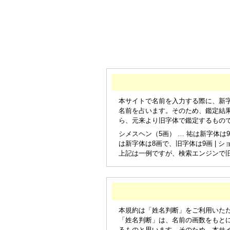
本サイトで名前を入力する際に、新
名前を占います。そのため、鑑定結
ら、元来より旧字体で鑑定するもの
シメスヘン（5画） … 祐は新字体は9
は新字体は8画で、旧字体は9画 | シ
上記は一例ですが、検索エンジンで
本規約は「姓名判断」をご利用いた
「姓名判断」は、名前の画数をもと
るものと思います。そのため、本サ