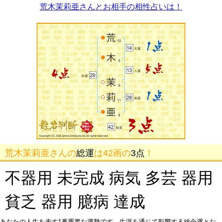
荒木茉莉亜さんとお相手の相性占いは！
荒木茉莉亜さんの
総運
は42画の
3点
！
不器用 未完成 病気 多芸 器用
貧乏 器用 臆病 達成
あなたの人生を表す1番重要な運勢です。生涯を通じて影響する総合運とな