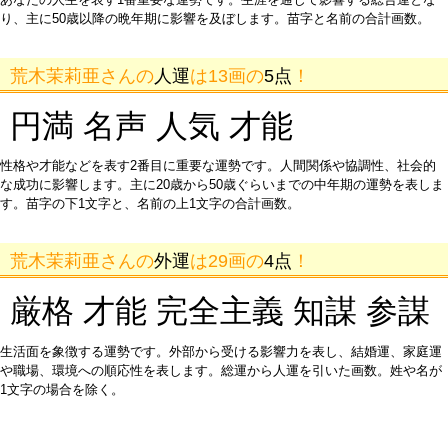
り、主に50歳以降の晩年期に影響を及ぼします。苗字と名前の合計画数。
荒木茉莉亜さんの
人運
は13画の
5点
！
円満 名声 人気 才能
性格や才能などを表す2番目に重要な運勢です。人間関係や協調性、社会的
な成功に影響します。主に20歳から50歳ぐらいまでの中年期の運勢を表しま
す。苗字の下1文字と、名前の上1文字の合計画数。
荒木茉莉亜さんの
外運
は29画の
4点
！
厳格 才能 完全主義 知謀 参謀
生活面を象徴する運勢です。外部から受ける影響力を表し、結婚運、家庭運
や職場、環境への順応性を表します。総運から人運を引いた画数。姓や名が
1文字の場合を除く。