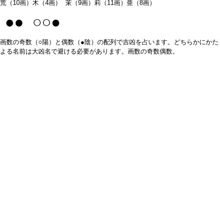
荒（10画）木（4画） 茉（9画）莉（11画）亜（8画）
●● ○○●
画数の奇数（○陽）と偶数（●陰）の配列で吉凶を占います。どちらかにかた
よる名前は大凶名で避ける必要があります。画数の奇数偶数。