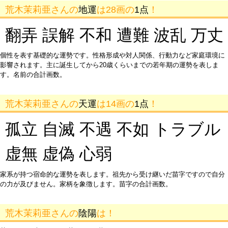
荒木茉莉亜さんの
地運
は28画の
1点
！
翻弄 誤解 不和 遭難 波乱 万丈
個性を表す基礎的な運勢です。性格形成や対人関係、行動力など家庭環境に
影響されます。主に誕生してから20歳くらいまでの若年期の運勢を表しま
す。名前の合計画数。
荒木茉莉亜さんの
天運
は14画の
1点
！
孤立 自滅 不遇 不如 トラブル
虚無 虚偽 心弱
家系が持つ宿命的な運勢を表します。祖先から受け継いだ苗字ですので自分
の力が及びません。家柄を象徴します。苗字の合計画数。
荒木茉莉亜さんの
陰陽
は！