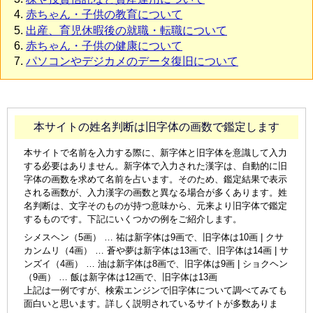
赤ちゃん・子供の教育について
出産、育児休暇後の就職・転職について
赤ちゃん・子供の健康について
パソコンやデジカメのデータ復旧について
本サイトの姓名判断は旧字体の画数で鑑定します
本サイトで名前を入力する際に、新字体と旧字体を意識して入力
する必要はありません。新字体で入力された漢字は、自動的に旧
字体の画数を求めて名前を占います。そのため、鑑定結果で表示
される画数が、入力漢字の画数と異なる場合が多くあります。姓
名判断は、文字そのものが持つ意味から、元来より旧字体で鑑定
するものです。下記にいくつかの例をご紹介します。
シメスヘン（5画） … 祐は新字体は9画で、旧字体は10画 | クサ
カンムリ（4画） … 蒼や夢は新字体は13画で、旧字体は14画 | サ
ンズイ（4画） … 油は新字体は8画で、旧字体は9画 | ショクヘン
（9画） … 飯は新字体は12画で、旧字体は13画
上記は一例ですが、検索エンジンで旧字体について調べてみても
面白いと思います。詳しく説明されているサイトが多数ありま