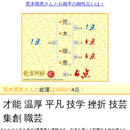
荒木萌恵さんとお相手の相性占いは！
荒木萌恵さんの
総運
は38画の
4点
！
才能 温厚 平凡 技学 挫折 技芸
集創 職芸
あなたの人生を表す1番重要な運勢です。生涯を通じて影響する総合運とな