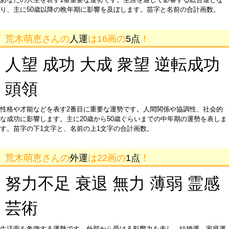
り、主に50歳以降の晩年期に影響を及ぼします。苗字と名前の合計画数。
荒木萌恵さんの
人運
は16画の
5点
！
人望 成功 大成 衆望 逆転成功
頭領
性格や才能などを表す2番目に重要な運勢です。人間関係や協調性、社会的
な成功に影響します。主に20歳から50歳ぐらいまでの中年期の運勢を表しま
す。苗字の下1文字と、名前の上1文字の合計画数。
荒木萌恵さんの
外運
は22画の
1点
！
努力不足 衰退 無力 薄弱 霊感
芸術
生活面を象徴する運勢です。外部から受ける影響力を表し、結婚運、家庭運