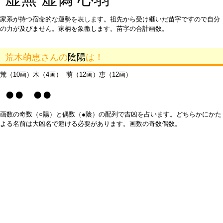
家系が持つ宿命的な運勢を表します。祖先から受け継いだ苗字ですので自分
の力が及びません。家柄を象徴します。苗字の合計画数。
荒木萌恵さんの
陰陽
は！
荒（10画）木（4画） 萌（12画）恵（12画）
●● ●●
画数の奇数（○陽）と偶数（●陰）の配列で吉凶を占います。どちらかにかた
よる名前は大凶名で避ける必要があります。画数の奇数偶数。