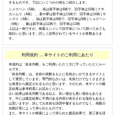
するものです。下記にいくつかの例をご紹介します。
シメスヘン（5画） … 祐は新字体は9画で、旧字体は10画 | クサ
カンムリ（4画） … 蒼や夢は新字体は13画で、旧字体は14画 | サ
ンズイ（4画） … 油は新字体は8画で、旧字体は9画 | ショクヘン
（9画） … 飯は新字体は12画で、旧字体は13画
上記は一例ですが、検索エンジンで旧字体について調べてみても
面白いと思います。詳しく説明されているサイトが多数ありま
す。
利用規約 … 本サイトのご利用にあたり
本規約は「姓名判断」をご利用いただく方に守っていただくルー
ルです。
「姓名判断」は、名前の画数をもとに名前占いができるサイトと
して運営しています。専門的な占いは、名前だけでなくさまざま
な角度から鑑定されるものと思います。そのため、本サイトの鑑
定結果は参考程度にお読みください。
占い結果は姓名判断である以上、良い場合も悪い場合もありま
す。中には鑑定結果に不満のある内容が表示される場合もあると
は思いますが、決してお名前を誹謗中傷するものでなく、画数の
自動計算によって得られたものです。
また、本サイトの検索によって得られた鑑定結果で、第三者を誹