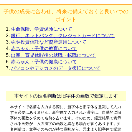
子供の成長に合わせ、将来に備えておくと良い7つの
ポイント
生命保険、学資保険について
銀行、ネットバンク、クレジットカードについて
株や投資信託など資産運用について
赤ちゃん・子供の教育について
出産、育児休暇後の就職・転職について
赤ちゃん・子供の健康について
パソコンやデジカメのデータ復旧について
本サイトの姓名判断は旧字体の画数で鑑定します
本サイトで名前を入力する際に、新字体と旧字体を意識して入力
する必要はありません。新字体で入力された漢字は、自動的に旧
字体の画数を求めて名前を占います。そのため、鑑定結果で表示
される画数が、入力漢字の画数と異なる場合が多くあります。姓
名判断は、文字そのものが持つ意味から、元来より旧字体で鑑定