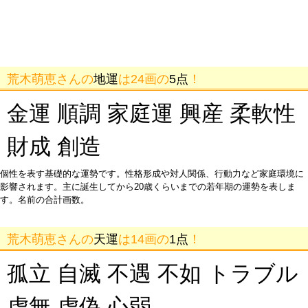
荒木萌恵さんの
地運
は24画の
5点
！
金運 順調 家庭運 興産 柔軟性
財成 創造
個性を表す基礎的な運勢です。性格形成や対人関係、行動力など家庭環境に
影響されます。主に誕生してから20歳くらいまでの若年期の運勢を表しま
す。名前の合計画数。
荒木萌恵さんの
天運
は14画の
1点
！
孤立 自滅 不遇 不如 トラブル
虚無 虚偽 心弱