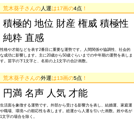
荒木葵子さんの
人運
は17画の
4点
！
積極的 地位 財産 権威 積極性
純粋 直感
性格や才能などを表す2番目に重要な運勢です。人間関係や協調性、社会的
な成功に影響します。主に20歳から50歳ぐらいまでの中年期の運勢を表しま
す。苗字の下1文字と、名前の上1文字の合計画数。
荒木葵子さんの
外運
は13画の
5点
！
円満 名声 人気 才能
生活面を象徴する運勢です。外部から受ける影響力を表し、結婚運、家庭運
や職場、環境への順応性を表します。総運から人運を引いた画数。姓や名が
1文字の場合を除く。