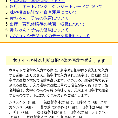
生命保険、学資保険について
銀行、ネットバンク、クレジットカードについて
株や投資信託など資産運用について
赤ちゃん・子供の教育について
出産、育児休暇後の就職・転職について
赤ちゃん・子供の健康について
パソコンやデジカメのデータ復旧について
本サイトの姓名判断は旧字体の画数で鑑定します
本サイトで名前を入力する際に、新字体と旧字体を意識して入力
する必要はありません。新字体で入力された漢字は、自動的に旧
字体の画数を求めて名前を占います。そのため、鑑定結果で表示
される画数が、入力漢字の画数と異なる場合が多くあります。姓
名判断は、文字そのものが持つ意味から、元来より旧字体で鑑定
するものです。下記にいくつかの例をご紹介します。
シメスヘン（5画） … 祐は新字体は9画で、旧字体は10画 | クサ
カンムリ（4画） … 蒼や夢は新字体は13画で、旧字体は14画 | サ
ンズイ（4画） … 油は新字体は8画で、旧字体は9画 | ショクヘン
（9画） … 飯は新字体は12画で、旧字体は13画