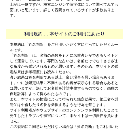
上記は一例ですが、検索エンジンで旧字体について調べてみても
面白いと思います。詳しく説明されているサイトが多数ありま
す。
利用規約 … 本サイトのご利用にあたり
本規約は「姓名判断」をご利用いただく方に守っていただくルー
ルです。
「姓名判断」は、名前の画数をもとに名前占いができるサイトと
して運営しています。専門的な占いは、名前だけでなくさまざま
な角度から鑑定されるものと思います。そのため、本サイトの鑑
定結果は参考程度にお読みください。
占い結果は姓名判断である以上、良い場合も悪い場合もありま
す。中には鑑定結果に不満のある内容が表示される場合もあると
は思いますが、決してお名前を誹謗中傷するものでなく、画数の
自動計算によって得られたものです。
また、本サイトの検索によって得られた鑑定結果で、第三者を誹
謗又は中傷したり名誉を棄損するような行為を禁じます。
サイト利用者が本ウェブサイトのコンテンンツを利用したことで
発生したトラブルや損害について、本サイトは一切責任を負いま
せん。
この規約にご同意いただけない場合は「姓名判断」をご利用いた