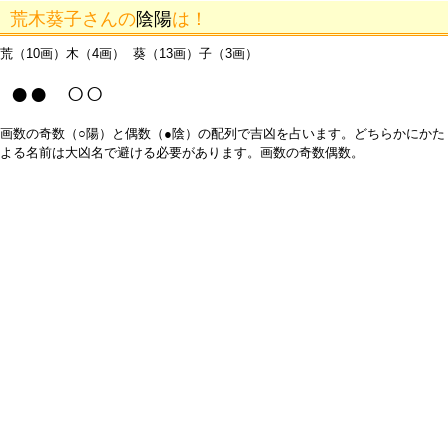
荒木葵子さんの
陰陽
は！
荒（10画）木（4画） 葵（13画）子（3画）
●● ○○
画数の奇数（○陽）と偶数（●陰）の配列で吉凶を占います。どちらかにかた
よる名前は大凶名で避ける必要があります。画数の奇数偶数。