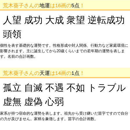
荒木葵子さんの
地運
は16画の
5点
！
人望 成功 大成 衆望 逆転成功
頭領
個性を表す基礎的な運勢です。性格形成や対人関係、行動力など家庭環境に
影響されます。主に誕生してから20歳くらいまでの若年期の運勢を表しま
す。名前の合計画数。
荒木葵子さんの
天運
は14画の
1点
！
孤立 自滅 不遇 不如 トラブル
虚無 虚偽 心弱
家系が持つ宿命的な運勢を表します。祖先から受け継いだ苗字ですので自分
の力が及びません。家柄を象徴します。苗字の合計画数。