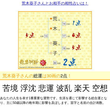
荒木葵子さんとお相手の相性占いは！
荒木葵子さんの
総運
は30画の
2点
！
苦境 浮沈 悲運 波乱 楽天 空想
あなたの人生を表す1番重要な運勢です。生涯を通じて影響する総合運とな
り、主に50歳以降の晩年期に影響を及ぼします。苗字と名前の合計画数。