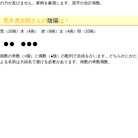
の力が及びません。家柄を象徴します。苗字の合計画数。
荒木虎太郎さんの
陰陽
は！
荒（10画）木（4画） 虎（8画）太（4画）郎（10画）
●● ●●●
画数の奇数（○陽）と偶数（●陰）の配列で吉凶を占います。どちらかにかた
よる名前は大凶名で避ける必要があります。画数の奇数偶数。