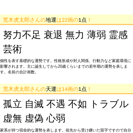
荒木虎太郎さんの
地運
は22画の
1点
！
努力不足 衰退 無力 薄弱 霊感
芸術
個性を表す基礎的な運勢です。性格形成や対人関係、行動力など家庭環境に
影響されます。主に誕生してから20歳くらいまでの若年期の運勢を表しま
す。名前の合計画数。
荒木虎太郎さんの
天運
は14画の
1点
！
孤立 自滅 不遇 不如 トラブル
虚無 虚偽 心弱
家系が持つ宿命的な運勢を表します。祖先から受け継いだ苗字ですので自分