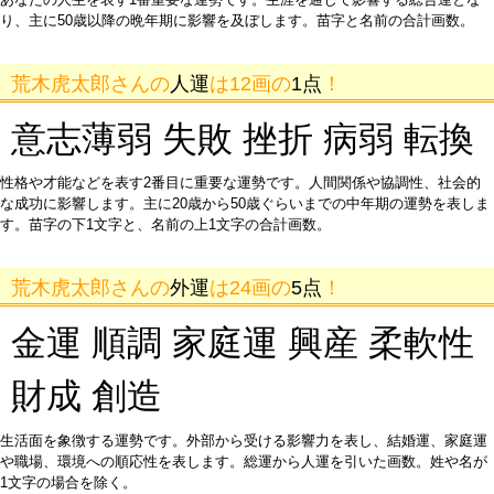
り、主に50歳以降の晩年期に影響を及ぼします。苗字と名前の合計画数。
荒木虎太郎さんの
人運
は12画の
1点
！
意志薄弱 失敗 挫折 病弱 転換
性格や才能などを表す2番目に重要な運勢です。人間関係や協調性、社会的
な成功に影響します。主に20歳から50歳ぐらいまでの中年期の運勢を表しま
す。苗字の下1文字と、名前の上1文字の合計画数。
荒木虎太郎さんの
外運
は24画の
5点
！
金運 順調 家庭運 興産 柔軟性
財成 創造
生活面を象徴する運勢です。外部から受ける影響力を表し、結婚運、家庭運
や職場、環境への順応性を表します。総運から人運を引いた画数。姓や名が
1文字の場合を除く。