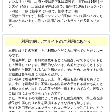
カンムリ（4画） … 蒼や夢は新字体は13画で、旧字体は14画 | サ
ンズイ（4画） … 油は新字体は8画で、旧字体は9画 | ショクヘン
（9画） … 飯は新字体は12画で、旧字体は13画
上記は一例ですが、検索エンジンで旧字体について調べてみても
面白いと思います。詳しく説明されているサイトが多数ありま
す。
利用規約 … 本サイトのご利用にあたり
本規約は「姓名判断」をご利用いただく方に守っていただくルー
ルです。
「姓名判断」は、名前の画数をもとに名前占いができるサイトと
して運営しています。専門的な占いは、名前だけでなくさまざま
な角度から鑑定されるものと思います。そのため、本サイトの鑑
定結果は参考程度にお読みください。
占い結果は姓名判断である以上、良い場合も悪い場合もありま
す。中には鑑定結果に不満のある内容が表示される場合もあると
は思いますが、決してお名前を誹謗中傷するものでなく、画数の
自動計算によって得られたものです。
また、本サイトの検索によって得られた鑑定結果で、第三者を誹
謗又は中傷したり名誉を棄損するような行為を禁じます。
サイト利用者が本ウェブサイトのコンテンンツを利用したことで