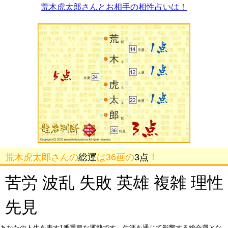
荒木虎太郎さんとお相手の相性占いは！
荒木虎太郎さんの
総運
は36画の
3点
！
苦労 波乱 失敗 英雄 複雑 理性
先見
あなたの人生を表す1番重要な運勢です。生涯を通じて影響する総合運とな