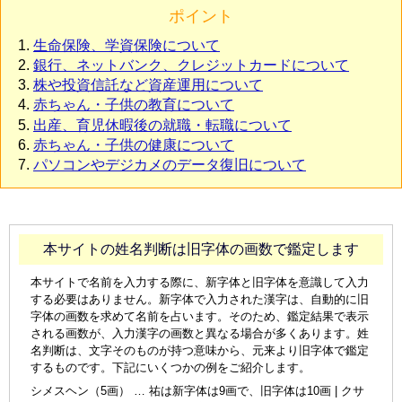
ポイント
生命保険、学資保険について
銀行、ネットバンク、クレジットカードについて
株や投資信託など資産運用について
赤ちゃん・子供の教育について
出産、育児休暇後の就職・転職について
赤ちゃん・子供の健康について
パソコンやデジカメのデータ復旧について
本サイトの姓名判断は旧字体の画数で鑑定します
本サイトで名前を入力する際に、新字体と旧字体を意識して入力
する必要はありません。新字体で入力された漢字は、自動的に旧
字体の画数を求めて名前を占います。そのため、鑑定結果で表示
される画数が、入力漢字の画数と異なる場合が多くあります。姓
名判断は、文字そのものが持つ意味から、元来より旧字体で鑑定
するものです。下記にいくつかの例をご紹介します。
シメスヘン（5画） … 祐は新字体は9画で、旧字体は10画 | クサ