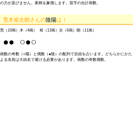
の力が及びません。家柄を象徴します。苗字の合計画数。
荒木裕次朗さんの
陰陽
は！
荒（10画）木（4画） 裕（13画）次（6画）朗（11画）
●● ○●○
画数の奇数（○陽）と偶数（●陰）の配列で吉凶を占います。どちらかにかた
よる名前は大凶名で避ける必要があります。画数の奇数偶数。