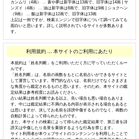
カンムリ（4画） … 蒼や夢は新字体は13画で、旧字体は14画 | サ
ンズイ（4画） … 油は新字体は8画で、旧字体は9画 | ショクヘン
（9画） … 飯は新字体は12画で、旧字体は13画
上記は一例ですが、検索エンジンで旧字体について調べてみても
面白いと思います。詳しく説明されているサイトが多数ありま
す。
利用規約 … 本サイトのご利用にあたり
本規約は「姓名判断」をご利用いただく方に守っていただくルー
ルです。
「姓名判断」は、名前の画数をもとに名前占いができるサイトと
して運営しています。専門的な占いは、名前だけでなくさまざま
な角度から鑑定されるものと思います。そのため、本サイトの鑑
定結果は参考程度にお読みください。
占い結果は姓名判断である以上、良い場合も悪い場合もありま
す。中には鑑定結果に不満のある内容が表示される場合もあると
は思いますが、決してお名前を誹謗中傷するものでなく、画数の
自動計算によって得られたものです。
また、本サイトの検索によって得られた鑑定結果で、第三者を誹
謗又は中傷したり名誉を棄損するような行為を禁じます。
サイト利用者が本ウェブサイトのコンテンンツを利用したことで