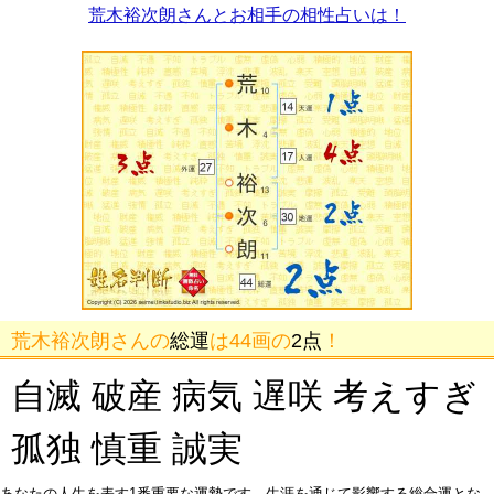
荒木裕次朗さんとお相手の相性占いは！
荒木裕次朗さんの
総運
は44画の
2点
！
自滅 破産 病気 遅咲 考えすぎ
孤独 慎重 誠実
あなたの人生を表す1番重要な運勢です。生涯を通じて影響する総合運とな