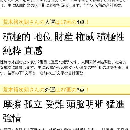
り、主に50歳以降の晩年期に影響を及ぼします。苗字と名前の合計画数。
荒木裕次朗さんの
人運
は17画の
4点
！
積極的 地位 財産 権威 積極性
純粋 直感
性格や才能などを表す2番目に重要な運勢です。人間関係や協調性、社会的
な成功に影響します。主に20歳から50歳ぐらいまでの中年期の運勢を表しま
す。苗字の下1文字と、名前の上1文字の合計画数。
荒木裕次朗さんの
外運
は27画の
3点
！
摩擦 孤立 受難 頭脳明晰 猛進
強情
生活面を象徴する運勢です。外部から受ける影響力を表し、結婚運、家庭運