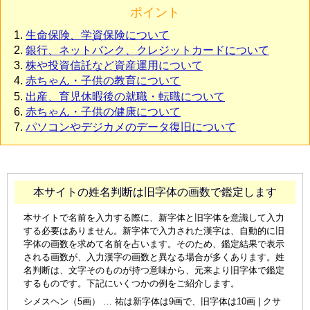
ポイント
生命保険、学資保険について
銀行、ネットバンク、クレジットカードについて
株や投資信託など資産運用について
赤ちゃん・子供の教育について
出産、育児休暇後の就職・転職について
赤ちゃん・子供の健康について
パソコンやデジカメのデータ復旧について
本サイトの姓名判断は旧字体の画数で鑑定します
本サイトで名前を入力する際に、新字体と旧字体を意識して入力
する必要はありません。新字体で入力された漢字は、自動的に旧
字体の画数を求めて名前を占います。そのため、鑑定結果で表示
される画数が、入力漢字の画数と異なる場合が多くあります。姓
名判断は、文字そのものが持つ意味から、元来より旧字体で鑑定
するものです。下記にいくつかの例をご紹介します。
シメスヘン（5画） … 祐は新字体は9画で、旧字体は10画 | クサ