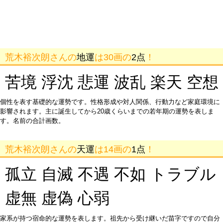
荒木裕次朗さんの
地運
は30画の
2点
！
苦境 浮沈 悲運 波乱 楽天 空想
個性を表す基礎的な運勢です。性格形成や対人関係、行動力など家庭環境に
影響されます。主に誕生してから20歳くらいまでの若年期の運勢を表しま
す。名前の合計画数。
荒木裕次朗さんの
天運
は14画の
1点
！
孤立 自滅 不遇 不如 トラブル
虚無 虚偽 心弱
家系が持つ宿命的な運勢を表します。祖先から受け継いだ苗字ですので自分