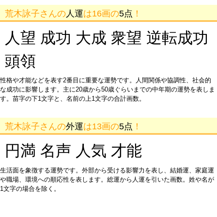
荒木詠子さんの
人運
は16画の
5点
！
人望 成功 大成 衆望 逆転成功
頭領
性格や才能などを表す2番目に重要な運勢です。人間関係や協調性、社会的
な成功に影響します。主に20歳から50歳ぐらいまでの中年期の運勢を表しま
す。苗字の下1文字と、名前の上1文字の合計画数。
荒木詠子さんの
外運
は13画の
5点
！
円満 名声 人気 才能
生活面を象徴する運勢です。外部から受ける影響力を表し、結婚運、家庭運
や職場、環境への順応性を表します。総運から人運を引いた画数。姓や名が
1文字の場合を除く。