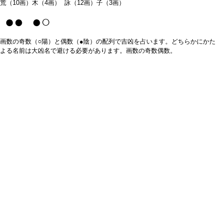
荒（10画）木（4画） 詠（12画）子（3画）
●● ●○
画数の奇数（○陽）と偶数（●陰）の配列で吉凶を占います。どちらかにかた
よる名前は大凶名で避ける必要があります。画数の奇数偶数。