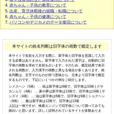
赤ちゃん・子供の教育について
出産、育児休暇後の就職・転職について
赤ちゃん・子供の健康について
パソコンやデジカメのデータ復旧について
本サイトの姓名判断は旧字体の画数で鑑定します
本サイトで名前を入力する際に、新字体と旧字体を意識して入力
する必要はありません。新字体で入力された漢字は、自動的に旧
字体の画数を求めて名前を占います。そのため、鑑定結果で表示
される画数が、入力漢字の画数と異なる場合が多くあります。姓
名判断は、文字そのものが持つ意味から、元来より旧字体で鑑定
するものです。下記にいくつかの例をご紹介します。
シメスヘン（5画） … 祐は新字体は9画で、旧字体は10画 | クサ
カンムリ（4画） … 蒼や夢は新字体は13画で、旧字体は14画 | サ
ンズイ（4画） … 油は新字体は8画で、旧字体は9画 | ショクヘン
（9画） … 飯は新字体は12画で、旧字体は13画
上記は一例ですが、検索エンジンで旧字体について調べてみても
面白いと思います。詳しく説明されているサイトが多数ありま