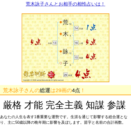
荒木詠子さんとお相手の相性占いは！
荒木詠子さんの
総運
は29画の
4点
！
厳格 才能 完全主義 知謀 参謀
あなたの人生を表す1番重要な運勢です。生涯を通じて影響する総合運とな
り、主に50歳以降の晩年期に影響を及ぼします。苗字と名前の合計画数。