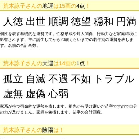
荒木詠子さんの
地運
は15画の
4点
！
人徳 出世 順調 徳望 穏和 円満
個性を表す基礎的な運勢です。性格形成や対人関係、行動力など家庭環境に
影響されます。主に誕生してから20歳くらいまでの若年期の運勢を表しま
す。名前の合計画数。
荒木詠子さんの
天運
は14画の
1点
！
孤立 自滅 不遇 不如 トラブル
虚無 虚偽 心弱
家系が持つ宿命的な運勢を表します。祖先から受け継いだ苗字ですので自分
の力が及びません。家柄を象徴します。苗字の合計画数。
荒木詠子さんの
陰陽
は！