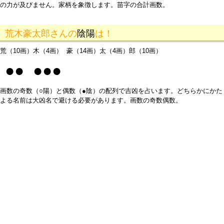
の力が及びません。家柄を象徴します。苗字の合計画数。
荒木豪太郎さんの
陰陽
は！
荒（10画）木（4画） 豪（14画）太（4画）郎（10画）
●● ●●●
画数の奇数（○陽）と偶数（●陰）の配列で吉凶を占います。どちらかにかた
よる名前は大凶名で避ける必要があります。画数の奇数偶数。