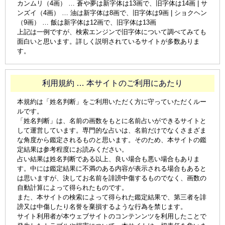
カンムリ（4画） … 蒼や夢は新字体は13画で、旧字体は14画 | サ
ンズイ（4画） … 油は新字体は8画で、旧字体は9画 | ショクヘン
（9画） … 飯は新字体は12画で、旧字体は13画
上記は一例ですが、検索エンジンで旧字体について調べてみても
面白いと思います。詳しく説明されているサイトが多数ありま
す。
利用規約 … 本サイトのご利用にあたり
本規約は「姓名判断」をご利用いただく方に守っていただくルー
ルです。
「姓名判断」は、名前の画数をもとに名前占いができるサイトと
して運営しています。専門的な占いは、名前だけでなくさまざま
な角度から鑑定されるものと思います。そのため、本サイトの鑑
定結果は参考程度にお読みください。
占い結果は姓名判断である以上、良い場合も悪い場合もありま
す。中には鑑定結果に不満のある内容が表示される場合もあると
は思いますが、決してお名前を誹謗中傷するものでなく、画数の
自動計算によって得られたものです。
また、本サイトの検索によって得られた鑑定結果で、第三者を誹
謗又は中傷したり名誉を棄損するような行為を禁じます。
サイト利用者が本ウェブサイトのコンテンンツを利用したことで