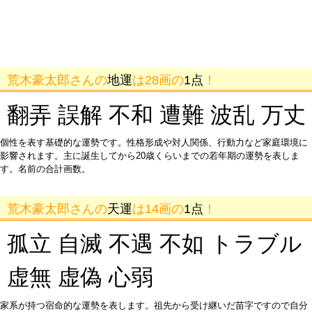
荒木豪太郎さんの
地運
は28画の
1点
！
翻弄 誤解 不和 遭難 波乱 万丈
個性を表す基礎的な運勢です。性格形成や対人関係、行動力など家庭環境に
影響されます。主に誕生してから20歳くらいまでの若年期の運勢を表しま
す。名前の合計画数。
荒木豪太郎さんの
天運
は14画の
1点
！
孤立 自滅 不遇 不如 トラブル
虚無 虚偽 心弱
家系が持つ宿命的な運勢を表します。祖先から受け継いだ苗字ですので自分