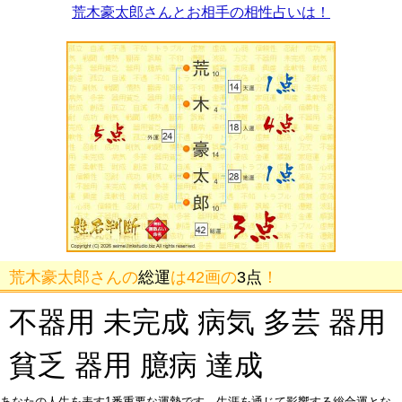
荒木豪太郎さんとお相手の相性占いは！
荒木豪太郎さんの
総運
は42画の
3点
！
不器用 未完成 病気 多芸 器用
貧乏 器用 臆病 達成
あなたの人生を表す1番重要な運勢です。生涯を通じて影響する総合運とな