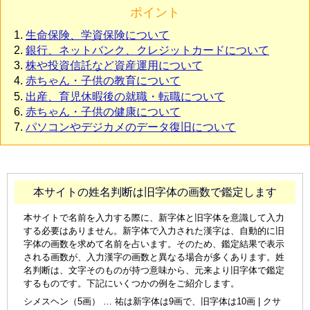
ポイント
生命保険、学資保険について
銀行、ネットバンク、クレジットカードについて
株や投資信託など資産運用について
赤ちゃん・子供の教育について
出産、育児休暇後の就職・転職について
赤ちゃん・子供の健康について
パソコンやデジカメのデータ復旧について
本サイトの姓名判断は旧字体の画数で鑑定します
本サイトで名前を入力する際に、新字体と旧字体を意識して入力
する必要はありません。新字体で入力された漢字は、自動的に旧
字体の画数を求めて名前を占います。そのため、鑑定結果で表示
される画数が、入力漢字の画数と異なる場合が多くあります。姓
名判断は、文字そのものが持つ意味から、元来より旧字体で鑑定
するものです。下記にいくつかの例をご紹介します。
シメスヘン（5画） … 祐は新字体は9画で、旧字体は10画 | クサ