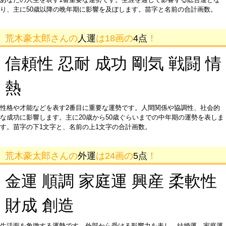
り、主に50歳以降の晩年期に影響を及ぼします。苗字と名前の合計画数。
荒木豪太郎さんの
人運
は18画の
4点
！
信頼性 忍耐 成功 剛気 戦闘 情
熱
性格や才能などを表す2番目に重要な運勢です。人間関係や協調性、社会的
な成功に影響します。主に20歳から50歳ぐらいまでの中年期の運勢を表しま
す。苗字の下1文字と、名前の上1文字の合計画数。
荒木豪太郎さんの
外運
は24画の
5点
！
金運 順調 家庭運 興産 柔軟性
財成 創造
生活面を象徴する運勢です。外部から受ける影響力を表し、結婚運、家庭運