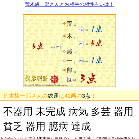
荒木駿一郎さんとお相手の相性占いは！
荒木駿一郎さんの
総運
は42画の
3点
！
不器用 未完成 病気 多芸 器用
貧乏 器用 臆病 達成
あなたの人生を表す1番重要な運勢です。生涯を通じて影響する総合運とな