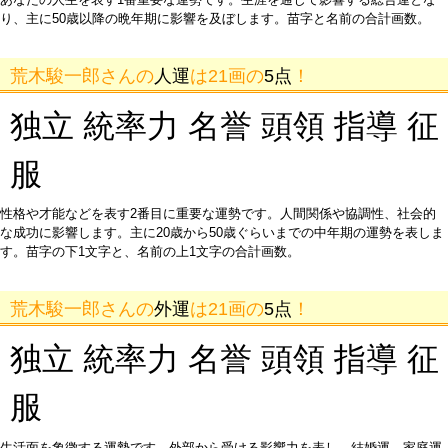
り、主に50歳以降の晩年期に影響を及ぼします。苗字と名前の合計画数。
荒木駿一郎さんの
人運
は21画の
5点
！
独立 統率力 名誉 頭領 指導 征
服
性格や才能などを表す2番目に重要な運勢です。人間関係や協調性、社会的
な成功に影響します。主に20歳から50歳ぐらいまでの中年期の運勢を表しま
す。苗字の下1文字と、名前の上1文字の合計画数。
荒木駿一郎さんの
外運
は21画の
5点
！
独立 統率力 名誉 頭領 指導 征
服
生活面を象徴する運勢です。外部から受ける影響力を表し、結婚運、家庭運