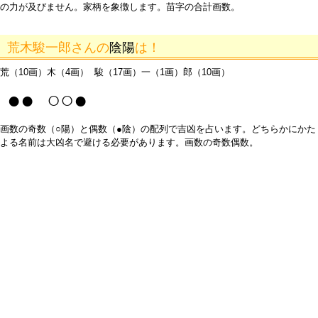
の力が及びません。家柄を象徴します。苗字の合計画数。
荒木駿一郎さんの
陰陽
は！
荒（10画）木（4画） 駿（17画）一（1画）郎（10画）
●● ○○●
画数の奇数（○陽）と偶数（●陰）の配列で吉凶を占います。どちらかにかた
よる名前は大凶名で避ける必要があります。画数の奇数偶数。