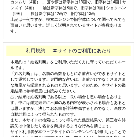
カンムリ（4画） … 蒼や夢は新字体は13画で、旧字体は14画 | サ
ンズイ（4画） … 油は新字体は8画で、旧字体は9画 | ショクヘン
（9画） … 飯は新字体は12画で、旧字体は13画
上記は一例ですが、検索エンジンで旧字体について調べてみても
面白いと思います。詳しく説明されているサイトが多数ありま
す。
利用規約 … 本サイトのご利用にあたり
本規約は「姓名判断」をご利用いただく方に守っていただくルー
ルです。
「姓名判断」は、名前の画数をもとに名前占いができるサイトと
して運営しています。専門的な占いは、名前だけでなくさまざま
な角度から鑑定されるものと思います。そのため、本サイトの鑑
定結果は参考程度にお読みください。
占い結果は姓名判断である以上、良い場合も悪い場合もありま
す。中には鑑定結果に不満のある内容が表示される場合もあると
は思いますが、決してお名前を誹謗中傷するものでなく、画数の
自動計算によって得られたものです。
また、本サイトの検索によって得られた鑑定結果で、第三者を誹
謗又は中傷したり名誉を棄損するような行為を禁じます。
サイト利用者が本ウェブサイトのコンテンンツを利用したことで