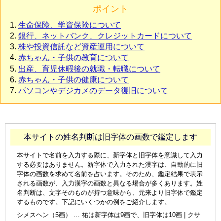
ポイント
生命保険、学資保険について
銀行、ネットバンク、クレジットカードについて
株や投資信託など資産運用について
赤ちゃん・子供の教育について
出産、育児休暇後の就職・転職について
赤ちゃん・子供の健康について
パソコンやデジカメのデータ復旧について
本サイトの姓名判断は旧字体の画数で鑑定します
本サイトで名前を入力する際に、新字体と旧字体を意識して入力
する必要はありません。新字体で入力された漢字は、自動的に旧
字体の画数を求めて名前を占います。そのため、鑑定結果で表示
される画数が、入力漢字の画数と異なる場合が多くあります。姓
名判断は、文字そのものが持つ意味から、元来より旧字体で鑑定
するものです。下記にいくつかの例をご紹介します。
シメスヘン（5画） … 祐は新字体は9画で、旧字体は10画 | クサ