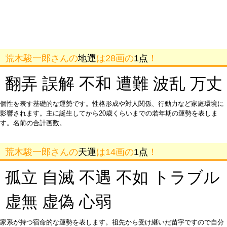
荒木駿一郎さんの
地運
は28画の
1点
！
翻弄 誤解 不和 遭難 波乱 万丈
個性を表す基礎的な運勢です。性格形成や対人関係、行動力など家庭環境に
影響されます。主に誕生してから20歳くらいまでの若年期の運勢を表しま
す。名前の合計画数。
荒木駿一郎さんの
天運
は14画の
1点
！
孤立 自滅 不遇 不如 トラブル
虚無 虚偽 心弱
家系が持つ宿命的な運勢を表します。祖先から受け継いだ苗字ですので自分