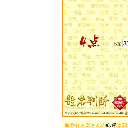
藤巻祥太郎さんの
総運
は5