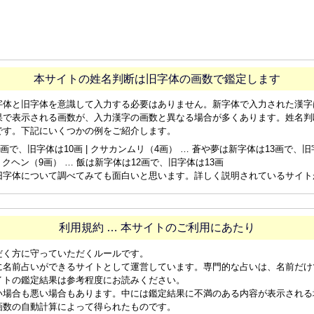
本サイトの姓名判断は旧字体の画数で鑑定します
字体と旧字体を意識して入力する必要はありません。新字体で入力された漢字
果で表示される画数が、入力漢字の画数と異なる場合が多くあります。姓名判
です。下記にいくつかの例をご紹介します。
画で、旧字体は10画 | クサカンムリ（4画） … 蒼や夢は新字体は13画で、旧字体
ョクヘン（9画） … 飯は新字体は12画で、旧字体は13画
旧字体について調べてみても面白いと思います。詳しく説明されているサイト
利用規約 … 本サイトのご利用にあたり
だく方に守っていただくルールです。
に名前占いができるサイトとして運営しています。専門的な占いは、名前だけ
イトの鑑定結果は参考程度にお読みください。
い場合も悪い場合もあります。中には鑑定結果に不満のある内容が表示される
画数の自動計算によって得られたものです。