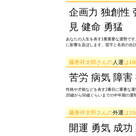
企画力 独創性 
見 健命 勇猛
あなたの人生を表す1番重要な運勢です
に影響を及ぼします。苗字と名前の合
藤巻祥太郎さんの
人運
は1
苦労 病気 障害
性格や才能などを表す2番目に重要な
20歳から50歳ぐらいまでの中年期の
藤巻祥太郎さんの
外運
は3
開運 勇気 成功