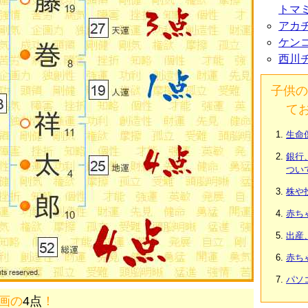
トマ
アカ
ケン
西川
子供の
て
生命
銀行
つい
株や
赤ち
出産
赤ち
パソ
2画の
4点
！