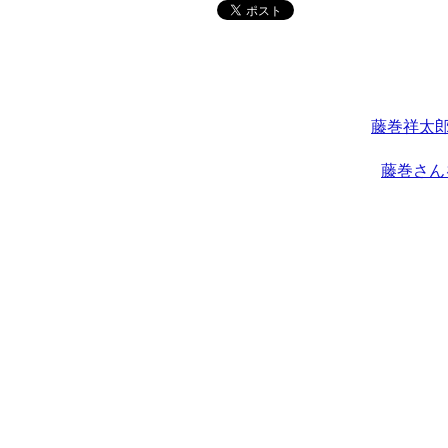
藤巻祥太郎
藤巻さん