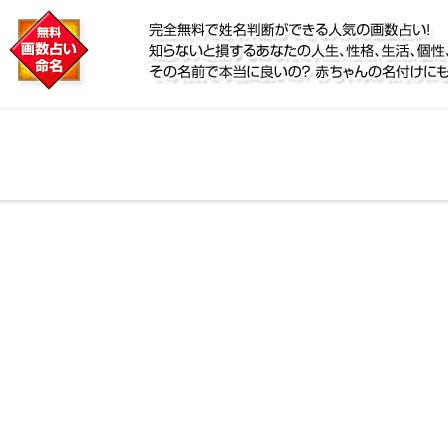
に
リ鑑定！名前が持つ運勢から無料で姓名判断ができる人
、個性、宿命をズバッと的中！