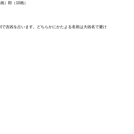
4画）郎（10画）
列で吉凶を占います。どちらかにかたよる名前は大凶名で避け