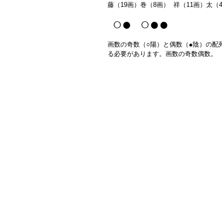
藤（19画）巻（8画） 祥（11画）太（
○● ○●●
画数の奇数（○陽）と偶数（●陰）の配
る必要があります。画数の奇数偶数。