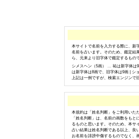
本サイトで名前を入力する際に、新
名前を占います。そのため、鑑定結
ら、元来より旧字体で鑑定するもの
シメスヘン（5画） … 祐は新字体は9
は新字体は8画で、旧字体は9画 | シ
上記は一例ですが、検索エンジンで
本規約は「姓名判断」をご利用いた
「姓名判断」は、名前の画数をもと
るものと思います。そのため、本サ
占い結果は姓名判断である以上、良
お名前を誹謗中傷するものでなく、