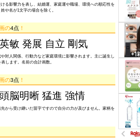
受ける影響力を表し、結婚運、家庭運や職場、環境への順応性を
姓や名が1文字の場合を除く。
5画の
4点
！
 英敏 発展 自立 剛気
成や対人関係、行動力など家庭環境に影響されます。主に誕生し
を表します。名前の合計画数。
7画の
3点
！
 頭脳明晰 猛進 強情
祖先から受け継いだ苗字ですので自分の力が及びません。家柄を