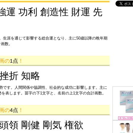
強運 功利 創造性 財運 先
。生涯を通じて影響する総合運となり、主に50歳以降の晩年期
計画数。
9画の
1点
！
 挫折 知略
運勢です。人間関係や協調性、社会的な成功に影響します。主に
運勢を表します。苗字の下1文字と、名前の上1文字の合計画数。
3画の
4点
！
 頭領 剛健 剛気 権欲