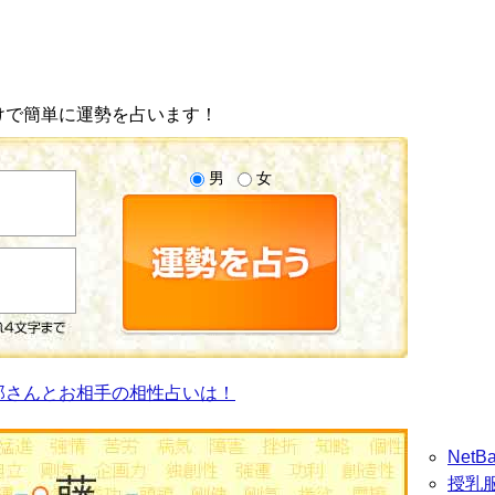
けで簡単に運勢を占います！
男
女
郎さんとお相手の相性占いは！
Net
授乳