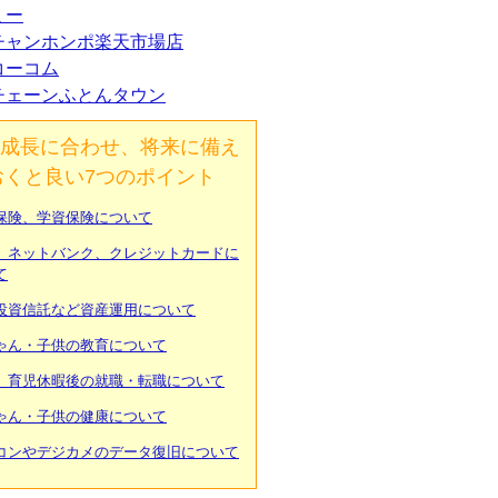
ミー
チャンホンポ楽天市場店
コーコム
チェーンふとんタウン
成長に合わせ、将来に備え
おくと良い7つのポイント
保険、学資保険について
、ネットバンク、クレジットカードに
て
投資信託など資産運用について
ゃん・子供の教育について
、育児休暇後の就職・転職について
ゃん・子供の健康について
コンやデジカメのデータ復旧について