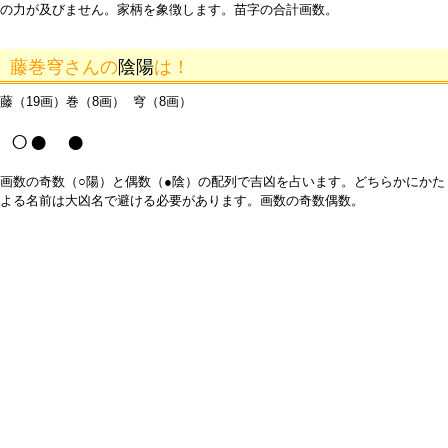
の力が及びません。家柄を象徴します。苗字の合計画数。
藤巻穹さんの
陰陽
は！
藤（19画）巻（8画） 穹（8画）
○● ●
画数の奇数（○陽）と偶数（●陰）の配列で吉凶を占います。どちらかにかた
よる名前は大凶名で避ける必要があります。画数の奇数偶数。