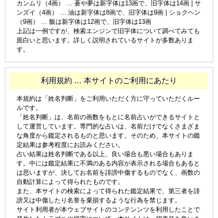
カンムリ（4画） … 蒼や夢は新字体は13画で、旧字体は14画 | サ
ンズイ（4画） … 油は新字体は8画で、旧字体は9画 | ショクヘン
（9画） … 飯は新字体は12画で、旧字体は13画
上記は一例ですが、検索エンジンで旧字体について調べてみても
面白いと思います。詳しく説明されているサイトが多数ありま
す。
利用規約 … 本サイトのご利用にあたり
本規約は「姓名判断」をご利用いただく方に守っていただくルー
ルです。
「姓名判断」は、名前の画数をもとに名前占いができるサイトと
して運営しています。専門的な占いは、名前だけでなくさまざま
な角度から鑑定されるものと思います。そのため、本サイトの鑑
定結果は参考程度にお読みください。
占い結果は姓名判断である以上、良い場合も悪い場合もありま
す。中には鑑定結果に不満のある内容が表示される場合もあると
は思いますが、決してお名前を誹謗中傷するものでなく、画数の
自動計算によって得られたものです。
また、本サイトの検索によって得られた鑑定結果で、第三者を誹
謗又は中傷したり名誉を棄損するような行為を禁じます。
サイト利用者が本ウェブサイトのコンテンンツを利用したことで