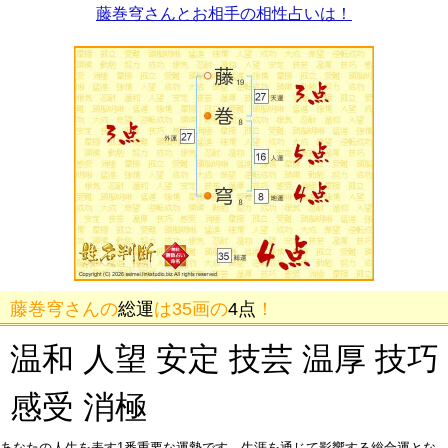
藤巻穹さんとお相手の相性占いは！
藤巻穹さんの
総運
は35画の
4点
！
温和 人望 安定 技芸 温厚 技巧
感受 消極
あなたの人生を表す1番重要な運勢です。生涯を通じて影響する総合運とな