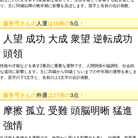
り、主に50歳以降の晩年期に影響を及ぼします。苗字と名前の合計画数。
藤巻穹さんの
人運
は16画の
5点
！
人望 成功 大成 衆望 逆転成功
頭領
性格や才能などを表す2番目に重要な運勢です。人間関係や協調性、社会的
な成功に影響します。主に20歳から50歳ぐらいまでの中年期の運勢を表しま
す。苗字の下1文字と、名前の上1文字の合計画数。
藤巻穹さんの
外運
は27画の
3点
！
摩擦 孤立 受難 頭脳明晰 猛進
強情
生活面を象徴する運勢です。外部から受ける影響力を表し、結婚運、家庭運