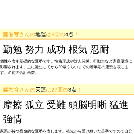
藤巻穹さんの
地運
は8画の
4点
！
勤勉 努力 成功 根気 忍耐
個性を表す基礎的な運勢です。性格形成や対人関係、行動力など家庭環境に
影響されます。主に誕生してから20歳くらいまでの若年期の運勢を表しま
す。名前の合計画数。
藤巻穹さんの
天運
は27画の
3点
！
摩擦 孤立 受難 頭脳明晰 猛進
強情
家系が持つ宿命的な運勢を表します。祖先から受け継いだ苗字ですので自分