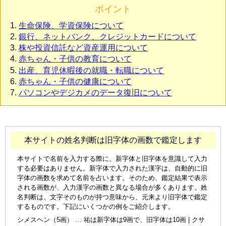
ポイント
生命保険、学資保険について
銀行、ネットバンク、クレジットカードについて
株や投資信託など資産運用について
赤ちゃん・子供の教育について
出産、育児休暇後の就職・転職について
赤ちゃん・子供の健康について
パソコンやデジカメのデータ復旧について
本サイトの姓名判断は旧字体の画数で鑑定します
本サイトで名前を入力する際に、新字体と旧字体を意識して入力
する必要はありません。新字体で入力された漢字は、自動的に旧
字体の画数を求めて名前を占います。そのため、鑑定結果で表示
される画数が、入力漢字の画数と異なる場合が多くあります。姓
名判断は、文字そのものが持つ意味から、元来より旧字体で鑑定
するものです。下記にいくつかの例をご紹介します。
シメスヘン（5画） … 祐は新字体は9画で、旧字体は10画 | クサ