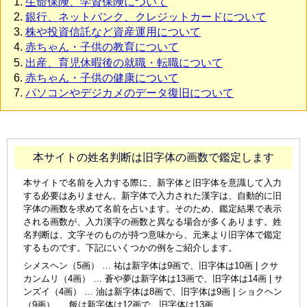
生命保険、学資保険について
銀行、ネットバンク、クレジットカードについて
株や投資信託など資産運用について
赤ちゃん・子供の教育について
出産、育児休暇後の就職・転職について
赤ちゃん・子供の健康について
パソコンやデジカメのデータ復旧について
本サイトの姓名判断は旧字体の画数で鑑定します
本サイトで名前を入力する際に、新字体と旧字体を意識して入力
する必要はありません。新字体で入力された漢字は、自動的に旧
字体の画数を求めて名前を占います。そのため、鑑定結果で表示
される画数が、入力漢字の画数と異なる場合が多くあります。姓
名判断は、文字そのものが持つ意味から、元来より旧字体で鑑定
するものです。下記にいくつかの例をご紹介します。
シメスヘン（5画） … 祐は新字体は9画で、旧字体は10画 | クサ
カンムリ（4画） … 蒼や夢は新字体は13画で、旧字体は14画 | サ
ンズイ（4画） … 油は新字体は8画で、旧字体は9画 | ショクヘン
（9画） … 飯は新字体は12画で、旧字体は13画