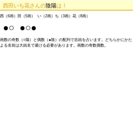
西田いち花さんの
陰陽
は！
西（6画）田（5画） い（2画）ち（3画）花（8画）
●○ ●○●
画数の奇数（○陽）と偶数（●陰）の配列で吉凶を占います。どちらかにかた
よる名前は大凶名で避ける必要があります。画数の奇数偶数。