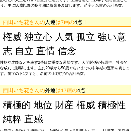
り、主に50歳以降の晩年期に影響を及ぼします。苗字と名前の合計画数。
西田いち花さんの
人運
は7画の
4点
！
権威 独立心 人気 孤立 強い意
志 自立 直情 信念
性格や才能などを表す2番目に重要な運勢です。人間関係や協調性、社会的
な成功に影響します。主に20歳から50歳ぐらいまでの中年期の運勢を表しま
す。苗字の下1文字と、名前の上1文字の合計画数。
西田いち花さんの
外運
は17画の
4点
！
積極的 地位 財産 権威 積極性
純粋 直感
生活面を象徴する運勢です。外部から受ける影響力を表し、結婚運、家庭運