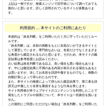
上記は一例ですが、検索エンジンで旧字体について調べてみても
面白いと思います。詳しく説明されているサイトが多数ありま
す。
利用規約 … 本サイトのご利用にあたり
本規約は「姓名判断」をご利用いただく方に守っていただくルー
ルです。
「姓名判断」は、名前の画数をもとに名前占いができるサイトと
して運営しています。専門的な占いは、名前だけでなくさまざま
な角度から鑑定されるものと思います。そのため、本サイトの鑑
定結果は参考程度にお読みください。
占い結果は姓名判断である以上、良い場合も悪い場合もありま
す。中には鑑定結果に不満のある内容が表示される場合もあると
は思いますが、決してお名前を誹謗中傷するものでなく、画数の
自動計算によって得られたものです。
また、本サイトの検索によって得られた鑑定結果で、第三者を誹
謗又は中傷したり名誉を棄損するような行為を禁じます。
サイト利用者が本ウェブサイトのコンテンンツを利用したことで
発生したトラブルや損害について、本サイトは一切責任を負いま
せん。
この規約にご同意いただけない場合は「姓名判断」をご利用いた