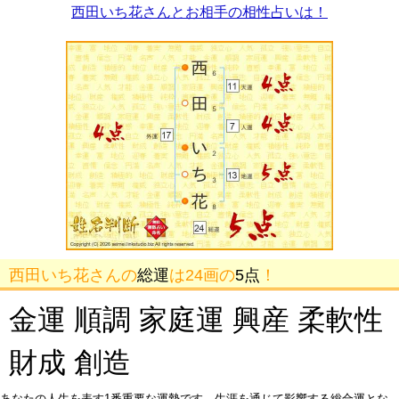
西田いち花さんとお相手の相性占いは！
西田いち花さんの
総運
は24画の
5点
！
金運 順調 家庭運 興産 柔軟性
財成 創造
あなたの人生を表す1番重要な運勢です。生涯を通じて影響する総合運とな