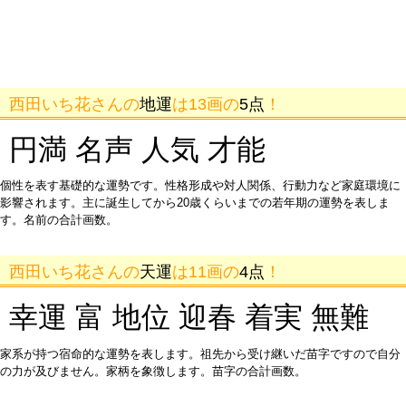
西田いち花さんの
地運
は13画の
5点
！
円満 名声 人気 才能
個性を表す基礎的な運勢です。性格形成や対人関係、行動力など家庭環境に
影響されます。主に誕生してから20歳くらいまでの若年期の運勢を表しま
す。名前の合計画数。
西田いち花さんの
天運
は11画の
4点
！
幸運 富 地位 迎春 着実 無難
家系が持つ宿命的な運勢を表します。祖先から受け継いだ苗字ですので自分
の力が及びません。家柄を象徴します。苗字の合計画数。