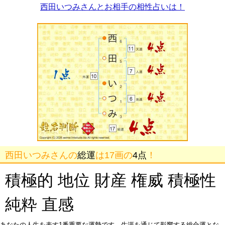
西田いつみさんとお相手の相性占いは！
西田いつみさんの
総運
は17画の
4点
！
積極的 地位 財産 権威 積極性
純粋 直感
あなたの人生を表す1番重要な運勢です。生涯を通じて影響する総合運とな