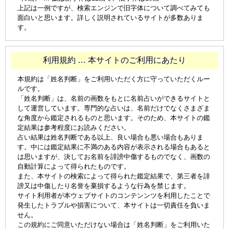
上記は一例ですが、検索エンジンで旧字体について調べてみても
面白いと思います。詳しく説明されているサイトが多数ありま
す。
利用規約 … 本サイトのご利用にあたり
本規約は「姓名判断」をご利用いただく方に守っていただくルー
ルです。
「姓名判断」は、名前の画数をもとに名前占いができるサイトと
して運営しています。専門的な占いは、名前だけでなくさまざま
な角度から鑑定されるものと思います。そのため、本サイトの鑑
定結果は参考程度にお読みください。
占い結果は姓名判断である以上、良い場合も悪い場合もありま
す。中には鑑定結果に不満のある内容が表示される場合もあると
は思いますが、決してお名前を誹謗中傷するものでなく、画数の
自動計算によって得られたものです。
また、本サイトの検索によって得られた鑑定結果で、第三者を誹
謗又は中傷したり名誉を棄損するような行為を禁じます。
サイト利用者が本ウェブサイトのコンテンンツを利用したことで
発生したトラブルや損害について、本サイトは一切責任を負いま
せん。
この規約にご同意いただけない場合は「姓名判断」をご利用いた