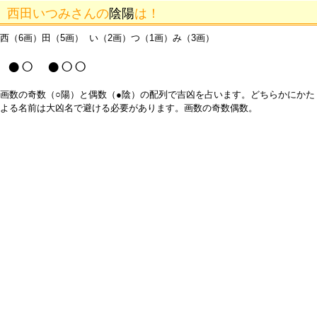
西田いつみさんの
陰陽
は！
西（6画）田（5画） い（2画）つ（1画）み（3画）
●○ ●○○
画数の奇数（○陽）と偶数（●陰）の配列で吉凶を占います。どちらかにかた
よる名前は大凶名で避ける必要があります。画数の奇数偶数。