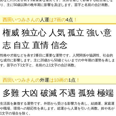
り、主に50歳以降の晩年期に影響を及ぼします。苗字と名前の合計画数。
西田いつみさんの
人運
は7画の
4点
！
権威 独立心 人気 孤立 強い意
志 自立 直情 信念
性格や才能などを表す2番目に重要な運勢です。人間関係や協調性、社会的
な成功に影響します。主に20歳から50歳ぐらいまでの中年期の運勢を表しま
す。苗字の下1文字と、名前の上1文字の合計画数。
西田いつみさんの
外運
は10画の
1点
！
多難 大凶 破滅 不遇 孤独 極端
生活面を象徴する運勢です。外部から受ける影響力を表し、結婚運、家庭運
や職場、環境への順応性を表します。総運から人運を引いた画数。姓や名が
1文字の場合を除く。