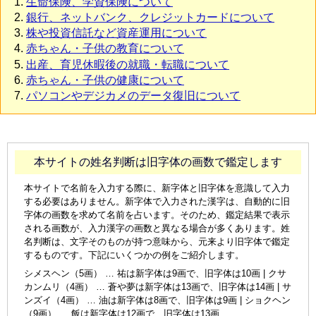
生命保険、学資保険について
銀行、ネットバンク、クレジットカードについて
株や投資信託など資産運用について
赤ちゃん・子供の教育について
出産、育児休暇後の就職・転職について
赤ちゃん・子供の健康について
パソコンやデジカメのデータ復旧について
本サイトの姓名判断は旧字体の画数で鑑定します
本サイトで名前を入力する際に、新字体と旧字体を意識して入力
する必要はありません。新字体で入力された漢字は、自動的に旧
字体の画数を求めて名前を占います。そのため、鑑定結果で表示
される画数が、入力漢字の画数と異なる場合が多くあります。姓
名判断は、文字そのものが持つ意味から、元来より旧字体で鑑定
するものです。下記にいくつかの例をご紹介します。
シメスヘン（5画） … 祐は新字体は9画で、旧字体は10画 | クサ
カンムリ（4画） … 蒼や夢は新字体は13画で、旧字体は14画 | サ
ンズイ（4画） … 油は新字体は8画で、旧字体は9画 | ショクヘン
（9画） … 飯は新字体は12画で、旧字体は13画