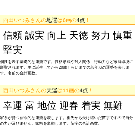
西田いつみさんの
地運
は6画の
4点
！
信頼 誠実 向上 天徳 努力 慎重
堅実
個性を表す基礎的な運勢です。性格形成や対人関係、行動力など家庭環境に
影響されます。主に誕生してから20歳くらいまでの若年期の運勢を表しま
す。名前の合計画数。
西田いつみさんの
天運
は11画の
4点
！
幸運 富 地位 迎春 着実 無難
家系が持つ宿命的な運勢を表します。祖先から受け継いだ苗字ですので自分
の力が及びません。家柄を象徴します。苗字の合計画数。