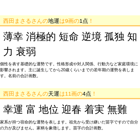
西田まさるさんの
地運
は9画の
1点
！
薄幸 消極的 短命 逆境 孤独 知
力 衰弱
個性を表す基礎的な運勢です。性格形成や対人関係、行動力など家庭環境に
影響されます。主に誕生してから20歳くらいまでの若年期の運勢を表しま
す。名前の合計画数。
西田まさるさんの
天運
は11画の
4点
！
幸運 富 地位 迎春 着実 無難
家系が持つ宿命的な運勢を表します。祖先から受け継いだ苗字ですので自分
の力が及びません。家柄を象徴します。苗字の合計画数。