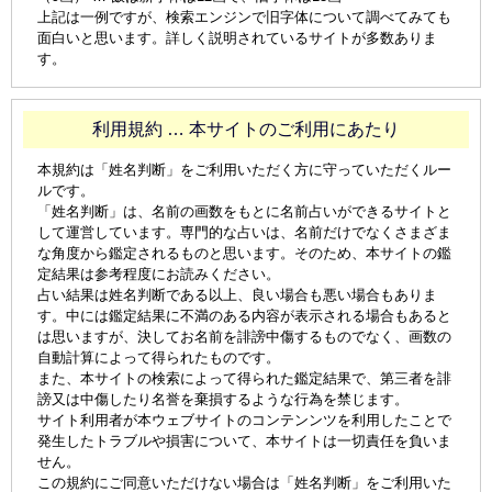
上記は一例ですが、検索エンジンで旧字体について調べてみても
面白いと思います。詳しく説明されているサイトが多数ありま
す。
利用規約 … 本サイトのご利用にあたり
本規約は「姓名判断」をご利用いただく方に守っていただくルー
ルです。
「姓名判断」は、名前の画数をもとに名前占いができるサイトと
して運営しています。専門的な占いは、名前だけでなくさまざま
な角度から鑑定されるものと思います。そのため、本サイトの鑑
定結果は参考程度にお読みください。
占い結果は姓名判断である以上、良い場合も悪い場合もありま
す。中には鑑定結果に不満のある内容が表示される場合もあると
は思いますが、決してお名前を誹謗中傷するものでなく、画数の
自動計算によって得られたものです。
また、本サイトの検索によって得られた鑑定結果で、第三者を誹
謗又は中傷したり名誉を棄損するような行為を禁じます。
サイト利用者が本ウェブサイトのコンテンンツを利用したことで
発生したトラブルや損害について、本サイトは一切責任を負いま
せん。
この規約にご同意いただけない場合は「姓名判断」をご利用いた