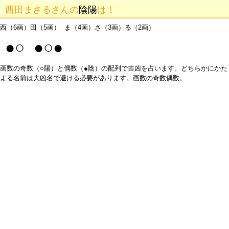
西田まさるさんの
陰陽
は！
西（6画）田（5画） ま（4画）さ（3画）る（2画）
●○ ●○●
画数の奇数（○陽）と偶数（●陰）の配列で吉凶を占います。どちらかにかた
よる名前は大凶名で避ける必要があります。画数の奇数偶数。