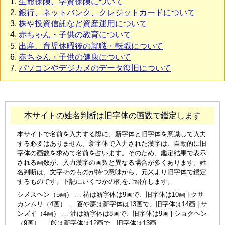
生命保険、学資保険について
銀行、ネットバンク、クレジットカードについて
株や投資信託など資産運用について
赤ちゃん・子供の教育について
出産、育児休暇後の就職・転職について
赤ちゃん・子供の健康について
パソコンやデジカメのデータ復旧について
本サイトの姓名判断は旧字体の画数で鑑定します
本サイトで名前を入力する際に、新字体と旧字体を意識して入力
する必要はありません。新字体で入力された漢字は、自動的に旧
字体の画数を求めて名前を占います。そのため、鑑定結果で表示
される画数が、入力漢字の画数と異なる場合が多くあります。姓
名判断は、文字そのものが持つ意味から、元来より旧字体で鑑定
するものです。下記にいくつかの例をご紹介します。
シメスヘン（5画） … 祐は新字体は9画で、旧字体は10画 | クサ
カンムリ（4画） … 蒼や夢は新字体は13画で、旧字体は14画 | サ
ンズイ（4画） … 油は新字体は8画で、旧字体は9画 | ショクヘン
（9画） … 飯は新字体は12画で、旧字体は13画