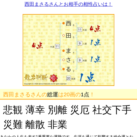
西田まさるさんとお相手の相性占いは！
西田まさるさんの
総運
は20画の
1点
！
悲観 薄幸 別離 災厄 社交下手
災難 離散 非業
あなたの人生を表す1番重要な運勢です。生涯を通じて影響する総合運とな