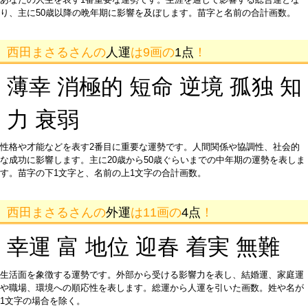
り、主に50歳以降の晩年期に影響を及ぼします。苗字と名前の合計画数。
西田まさるさんの
人運
は9画の
1点
！
薄幸 消極的 短命 逆境 孤独 知
力 衰弱
性格や才能などを表す2番目に重要な運勢です。人間関係や協調性、社会的
な成功に影響します。主に20歳から50歳ぐらいまでの中年期の運勢を表しま
す。苗字の下1文字と、名前の上1文字の合計画数。
西田まさるさんの
外運
は11画の
4点
！
幸運 富 地位 迎春 着実 無難
生活面を象徴する運勢です。外部から受ける影響力を表し、結婚運、家庭運
や職場、環境への順応性を表します。総運から人運を引いた画数。姓や名が
1文字の場合を除く。