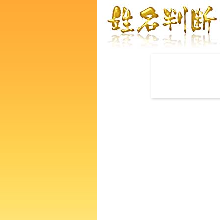
赤ちゃんの名づけ命名
西田亜由子さんの運勢をズバ
るあなたの人生、性格、生活