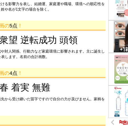
受ける影響力を表し、結婚運、家庭運や職場、環境への順応性を
姓や名が1文字の場合を除く。
6画の
5点
！
 衆望 逆転成功 頭領
成や対人関係、行動力など家庭環境に影響されます。主に誕生し
を表します。名前の合計画数。
1画の
4点
！
迎春 着実 無難
祖先から受け継いだ苗字ですので自分の力が及びません。家柄を