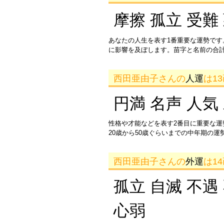
摩擦 孤立 受難
あなたの人生を表す1番重要な運勢です
に影響を及ぼします。苗字と名前の合
西田亜由子さんの
人運
は1
円満 名声 人気
性格や才能などを表す2番目に重要な
20歳から50歳ぐらいまでの中年期の
西田亜由子さんの
外運
は1
孤立 自滅 不遇
心弱