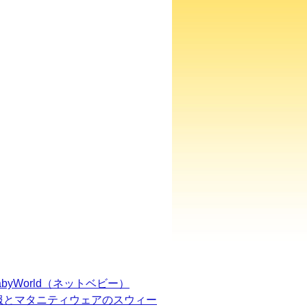
BabyWorld（ネットベビー）
服とマタニティウェアのスウィー