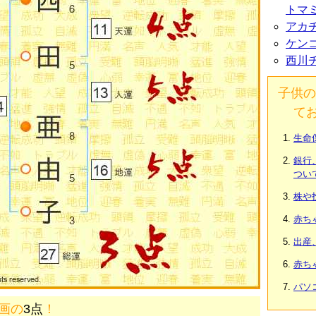
トマ
アカ
ケン
西川
子供の
て
生命
銀行
つい
株や
赤ち
出産
赤ち
パソ
7画の
3点
！