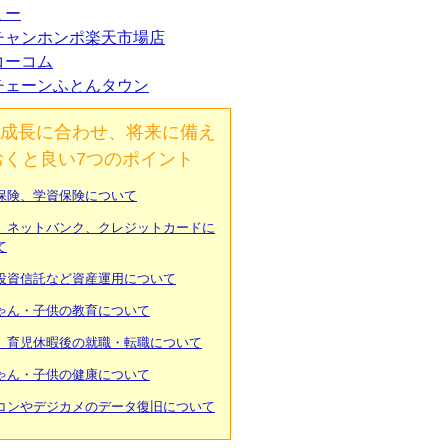
ミー
チャンホンポ楽天市場店
コーコム
チェーンふとんタウン
成長に合わせ、将来に備え
おくと良い7つのポイント
保険、学資保険について
、ネットバンク、クレジットカードに
て
投資信託など資産運用について
ゃん・子供の教育について
、育児休暇後の就職・転職について
ゃん・子供の健康について
コンやデジカメのデータ復旧について