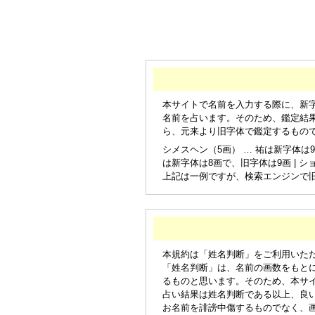
本サイトで名前を入力する際に、新
名前を占います。そのため、鑑定結
ら、元来より旧字体で鑑定するもの
シメスヘン（5画） … 祐は新字体は9
は新字体は8画で、旧字体は9画 | シ
上記は一例ですが、検索エンジンで
本規約は「姓名判断」をご利用いた
「姓名判断」は、名前の画数をもと
るものと思います。そのため、本サ
占い結果は姓名判断である以上、良
お名前を誹謗中傷するものでなく、