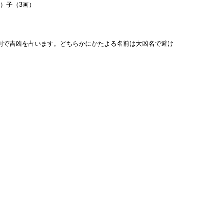
画）子（3画）
列で吉凶を占います。どちらかにかたよる名前は大凶名で避け