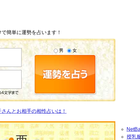
けで簡単に運勢を占います！
男
女
子さんとお相手の相性占いは！
Net
授乳