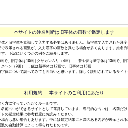
本サイトの姓名判断は旧字体の画数で鑑定します
字体と旧字体を意識して入力する必要はありません。新字体で入力された漢字
果で表示される画数が、入力漢字の画数と異なる場合が多くあります。姓名判
です。下記にいくつかの例をご紹介します。
画で、旧字体は10画 | クサカンムリ（4画） … 蒼や夢は新字体は13画で、旧字体
ョクヘン（9画） … 飯は新字体は12画で、旧字体は13画
旧字体について調べてみても面白いと思います。詳しく説明されているサイト
利用規約 … 本サイトのご利用にあたり
だく方に守っていただくルールです。
に名前占いができるサイトとして運営しています。専門的な占いは、名前だけ
イトの鑑定結果は参考程度にお読みください。
い場合も悪い場合もあります。中には鑑定結果に不満のある内容が表示される
画数の自動計算によって得られたものです。