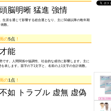
 頭脳明晰 猛進 強情
。生涯を通じて影響する総合運となり、主に50歳以降の晩年期
計画数。
3画の
5点
！
 才能
運勢です。人間関係や協調性、社会的な成功に影響します。主に
運勢を表します。苗字の下1文字と、名前の上1文字の合計画数。
4画の
1点
！
 不如 トラブル 虚無 虚偽