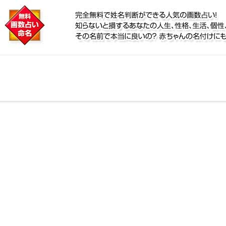
に
リ鑑定！名前が持つ運勢から無料で姓名判断ができる人
、個性、宿命をズバッと的中！