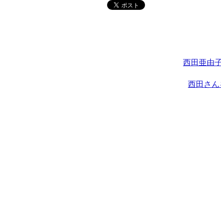
西田亜由子
西田さん