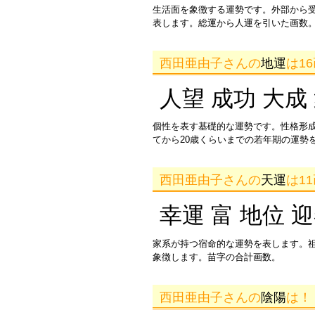
生活面を象徴する運勢です。外部から
表します。総運から人運を引いた画数。
西田亜由子さんの
地運
は1
人望 成功 大成
個性を表す基礎的な運勢です。性格形
てから20歳くらいまでの若年期の運勢
西田亜由子さんの
天運
は1
幸運 富 地位 
家系が持つ宿命的な運勢を表します。
象徴します。苗字の合計画数。
西田亜由子さんの
陰陽
は！