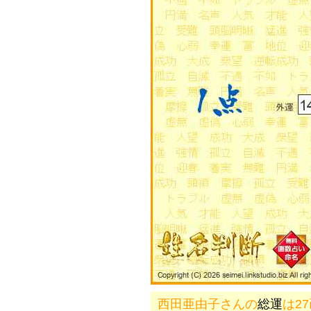
西田亜由子さんの
総運
は2