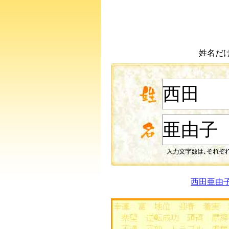
姓名だ
西田亜由