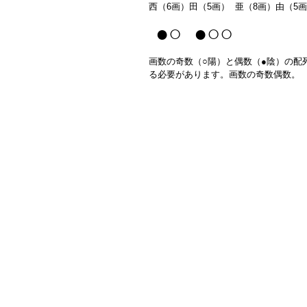
西（6画）田（5画） 亜（8画）由（5
●○ ●○○
画数の奇数（○陽）と偶数（●陰）の配
る必要があります。画数の奇数偶数。