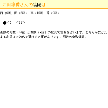
西田凛香さんの
陰陽
は！
西（6画）田（5画） 凛（15画）香（9画）
●○ ○○
画数の奇数（○陽）と偶数（●陰）の配列で吉凶を占います。どちらかにかた
よる名前は大凶名で避ける必要があります。画数の奇数偶数。