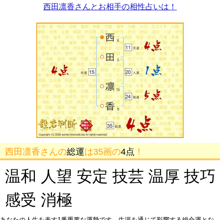
西田凛香さんとお相手の相性占いは！
西田凛香さんの
総運
は35画の
4点
！
温和 人望 安定 技芸 温厚 技巧
感受 消極
あなたの人生を表す1番重要な運勢です。生涯を通じて影響する総合運とな