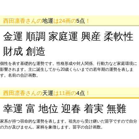
西田凛香さんの
地運
は24画の
5点
！
金運 順調 家庭運 興産 柔軟性
財成 創造
個性を表す基礎的な運勢です。性格形成や対人関係、行動力など家庭環境に
影響されます。主に誕生してから20歳くらいまでの若年期の運勢を表しま
す。名前の合計画数。
西田凛香さんの
天運
は11画の
4点
！
幸運 富 地位 迎春 着実 無難
家系が持つ宿命的な運勢を表します。祖先から受け継いだ苗字ですので自分
の力が及びません。家柄を象徴します。苗字の合計画数。