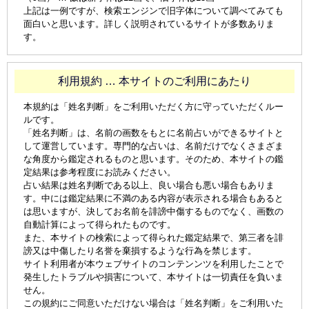
上記は一例ですが、検索エンジンで旧字体について調べてみても
面白いと思います。詳しく説明されているサイトが多数ありま
す。
利用規約 … 本サイトのご利用にあたり
本規約は「姓名判断」をご利用いただく方に守っていただくルー
ルです。
「姓名判断」は、名前の画数をもとに名前占いができるサイトと
して運営しています。専門的な占いは、名前だけでなくさまざま
な角度から鑑定されるものと思います。そのため、本サイトの鑑
定結果は参考程度にお読みください。
占い結果は姓名判断である以上、良い場合も悪い場合もありま
す。中には鑑定結果に不満のある内容が表示される場合もあると
は思いますが、決してお名前を誹謗中傷するものでなく、画数の
自動計算によって得られたものです。
また、本サイトの検索によって得られた鑑定結果で、第三者を誹
謗又は中傷したり名誉を棄損するような行為を禁じます。
サイト利用者が本ウェブサイトのコンテンンツを利用したことで
発生したトラブルや損害について、本サイトは一切責任を負いま
せん。
この規約にご同意いただけない場合は「姓名判断」をご利用いた