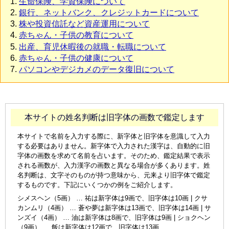
生命保険、学資保険について
銀行、ネットバンク、クレジットカードについて
株や投資信託など資産運用について
赤ちゃん・子供の教育について
出産、育児休暇後の就職・転職について
赤ちゃん・子供の健康について
パソコンやデジカメのデータ復旧について
本サイトの姓名判断は旧字体の画数で鑑定します
本サイトで名前を入力する際に、新字体と旧字体を意識して入力
する必要はありません。新字体で入力された漢字は、自動的に旧
字体の画数を求めて名前を占います。そのため、鑑定結果で表示
される画数が、入力漢字の画数と異なる場合が多くあります。姓
名判断は、文字そのものが持つ意味から、元来より旧字体で鑑定
するものです。下記にいくつかの例をご紹介します。
シメスヘン（5画） … 祐は新字体は9画で、旧字体は10画 | クサ
カンムリ（4画） … 蒼や夢は新字体は13画で、旧字体は14画 | サ
ンズイ（4画） … 油は新字体は8画で、旧字体は9画 | ショクヘン
（9画） … 飯は新字体は12画で、旧字体は13画