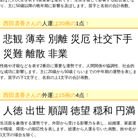
り、主に50歳以降の晩年期に影響を及ぼします。苗字と名前の合計画数。
西田凛香さんの
人運
は20画の
1点
！
悲観 薄幸 別離 災厄 社交下手
災難 離散 非業
性格や才能などを表す2番目に重要な運勢です。人間関係や協調性、社会的
な成功に影響します。主に20歳から50歳ぐらいまでの中年期の運勢を表しま
す。苗字の下1文字と、名前の上1文字の合計画数。
西田凛香さんの
外運
は15画の
4点
！
人徳 出世 順調 徳望 穏和 円満
生活面を象徴する運勢です。外部から受ける影響力を表し、結婚運、家庭運
や職場、環境への順応性を表します。総運から人運を引いた画数。姓や名が
1文字の場合を除く。