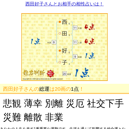
西田好子さんとお相手の相性占いは！
西田好子さんの
総運
は20画の
1点
！
悲観 薄幸 別離 災厄 社交下手
災難 離散 非業
あなたの人生を表す1番重要な運勢です。生涯を通じて影響する総合運とな