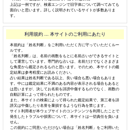
上記は一例ですが、検索エンジンで旧字体について調べてみても
面白いと思います。詳しく説明されているサイトが多数ありま
す。
利用規約 … 本サイトのご利用にあたり
本規約は「姓名判断」をご利用いただく方に守っていただくルー
ルです。
「姓名判断」は、名前の画数をもとに名前占いができるサイトと
して運営しています。専門的な占いは、名前だけでなくさまざま
な角度から鑑定されるものと思います。そのため、本サイトの鑑
定結果は参考程度にお読みください。
占い結果は姓名判断である以上、良い場合も悪い場合もありま
す。中には鑑定結果に不満のある内容が表示される場合もあると
は思いますが、決してお名前を誹謗中傷するものでなく、画数の
自動計算によって得られたものです。
また、本サイトの検索によって得られた鑑定結果で、第三者を誹
謗又は中傷したり名誉を棄損するような行為を禁じます。
サイト利用者が本ウェブサイトのコンテンンツを利用したことで
発生したトラブルや損害について、本サイトは一切責任を負いま
せん。
この規約にご同意いただけない場合は「姓名判断」をご利用いた