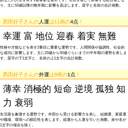
り、主に50歳以降の晩年期に影響を及ぼします。苗字と名前の合計画数。
西田好子さんの
人運
は11画の
4点
！
幸運 富 地位 迎春 着実 無難
性格や才能などを表す2番目に重要な運勢です。人間関係や協調性、社会的
な成功に影響します。主に20歳から50歳ぐらいまでの中年期の運勢を表しま
す。苗字の下1文字と、名前の上1文字の合計画数。
西田好子さんの
外運
は9画の
1点
！
薄幸 消極的 短命 逆境 孤独 知
力 衰弱
生活面を象徴する運勢です。外部から受ける影響力を表し、結婚運、家庭運
や職場、環境への順応性を表します。総運から人運を引いた画数。姓や名が
1文字の場合を除く。