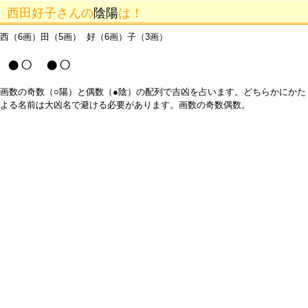
西田好子さんの
陰陽
は！
西（6画）田（5画） 好（6画）子（3画）
●○ ●○
画数の奇数（○陽）と偶数（●陰）の配列で吉凶を占います。どちらかにかた
よる名前は大凶名で避ける必要があります。画数の奇数偶数。