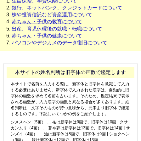
生命保険、学資保険について
銀行、ネットバンク、クレジットカードについて
株や投資信託など資産運用について
赤ちゃん・子供の教育について
出産、育児休暇後の就職・転職について
赤ちゃん・子供の健康について
パソコンやデジカメのデータ復旧について
本サイトの姓名判断は旧字体の画数で鑑定します
本サイトで名前を入力する際に、新字体と旧字体を意識して入力
する必要はありません。新字体で入力された漢字は、自動的に旧
字体の画数を求めて名前を占います。そのため、鑑定結果で表示
される画数が、入力漢字の画数と異なる場合が多くあります。姓
名判断は、文字そのものが持つ意味から、元来より旧字体で鑑定
するものです。下記にいくつかの例をご紹介します。
シメスヘン（5画） … 祐は新字体は9画で、旧字体は10画 | クサ
カンムリ（4画） … 蒼や夢は新字体は13画で、旧字体は14画 | サ
ンズイ（4画） … 油は新字体は8画で、旧字体は9画 | ショクヘン
（9画） … 飯は新字体は12画で、旧字体は13画