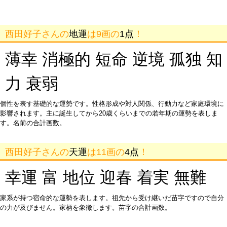
西田好子さんの
地運
は9画の
1点
！
薄幸 消極的 短命 逆境 孤独 知
力 衰弱
個性を表す基礎的な運勢です。性格形成や対人関係、行動力など家庭環境に
影響されます。主に誕生してから20歳くらいまでの若年期の運勢を表しま
す。名前の合計画数。
西田好子さんの
天運
は11画の
4点
！
幸運 富 地位 迎春 着実 無難
家系が持つ宿命的な運勢を表します。祖先から受け継いだ苗字ですので自分
の力が及びません。家柄を象徴します。苗字の合計画数。