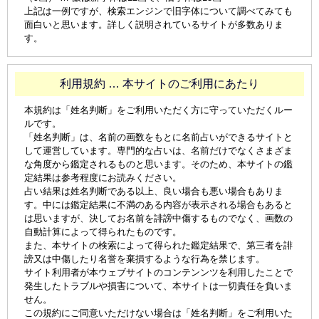
上記は一例ですが、検索エンジンで旧字体について調べてみても
面白いと思います。詳しく説明されているサイトが多数ありま
す。
利用規約 … 本サイトのご利用にあたり
本規約は「姓名判断」をご利用いただく方に守っていただくルー
ルです。
「姓名判断」は、名前の画数をもとに名前占いができるサイトと
して運営しています。専門的な占いは、名前だけでなくさまざま
な角度から鑑定されるものと思います。そのため、本サイトの鑑
定結果は参考程度にお読みください。
占い結果は姓名判断である以上、良い場合も悪い場合もありま
す。中には鑑定結果に不満のある内容が表示される場合もあると
は思いますが、決してお名前を誹謗中傷するものでなく、画数の
自動計算によって得られたものです。
また、本サイトの検索によって得られた鑑定結果で、第三者を誹
謗又は中傷したり名誉を棄損するような行為を禁じます。
サイト利用者が本ウェブサイトのコンテンンツを利用したことで
発生したトラブルや損害について、本サイトは一切責任を負いま
せん。
この規約にご同意いただけない場合は「姓名判断」をご利用いた