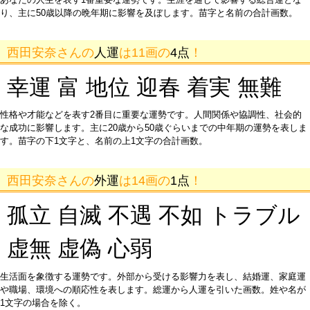
り、主に50歳以降の晩年期に影響を及ぼします。苗字と名前の合計画数。
西田安奈さんの
人運
は11画の
4点
！
幸運 富 地位 迎春 着実 無難
性格や才能などを表す2番目に重要な運勢です。人間関係や協調性、社会的
な成功に影響します。主に20歳から50歳ぐらいまでの中年期の運勢を表しま
す。苗字の下1文字と、名前の上1文字の合計画数。
西田安奈さんの
外運
は14画の
1点
！
孤立 自滅 不遇 不如 トラブル
虚無 虚偽 心弱
生活面を象徴する運勢です。外部から受ける影響力を表し、結婚運、家庭運
や職場、環境への順応性を表します。総運から人運を引いた画数。姓や名が
1文字の場合を除く。