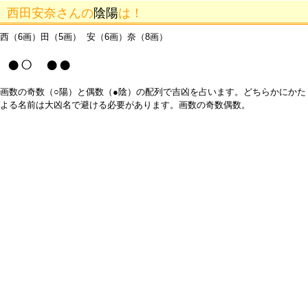
西田安奈さんの
陰陽
は！
西（6画）田（5画） 安（6画）奈（8画）
●○ ●●
画数の奇数（○陽）と偶数（●陰）の配列で吉凶を占います。どちらかにかた
よる名前は大凶名で避ける必要があります。画数の奇数偶数。