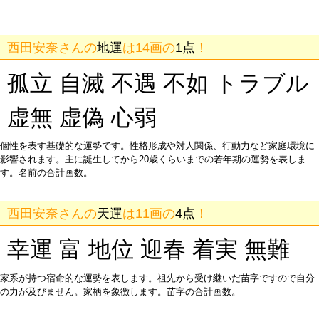
西田安奈さんの
地運
は14画の
1点
！
孤立 自滅 不遇 不如 トラブル
虚無 虚偽 心弱
個性を表す基礎的な運勢です。性格形成や対人関係、行動力など家庭環境に
影響されます。主に誕生してから20歳くらいまでの若年期の運勢を表しま
す。名前の合計画数。
西田安奈さんの
天運
は11画の
4点
！
幸運 富 地位 迎春 着実 無難
家系が持つ宿命的な運勢を表します。祖先から受け継いだ苗字ですので自分
の力が及びません。家柄を象徴します。苗字の合計画数。