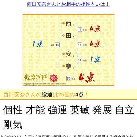
西田安奈さんとお相手の相性占いは！
西田安奈さんの
総運
は25画の
4点
！
個性 才能 強運 英敏 発展 自立
剛気
あなたの人生を表す1番重要な運勢です。生涯を通じて影響する総合運とな