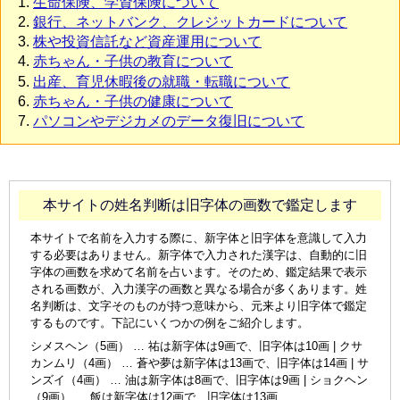
生命保険、学資保険について
銀行、ネットバンク、クレジットカードについて
株や投資信託など資産運用について
赤ちゃん・子供の教育について
出産、育児休暇後の就職・転職について
赤ちゃん・子供の健康について
パソコンやデジカメのデータ復旧について
本サイトの姓名判断は旧字体の画数で鑑定します
本サイトで名前を入力する際に、新字体と旧字体を意識して入力
する必要はありません。新字体で入力された漢字は、自動的に旧
字体の画数を求めて名前を占います。そのため、鑑定結果で表示
される画数が、入力漢字の画数と異なる場合が多くあります。姓
名判断は、文字そのものが持つ意味から、元来より旧字体で鑑定
するものです。下記にいくつかの例をご紹介します。
シメスヘン（5画） … 祐は新字体は9画で、旧字体は10画 | クサ
カンムリ（4画） … 蒼や夢は新字体は13画で、旧字体は14画 | サ
ンズイ（4画） … 油は新字体は8画で、旧字体は9画 | ショクヘン
（9画） … 飯は新字体は12画で、旧字体は13画