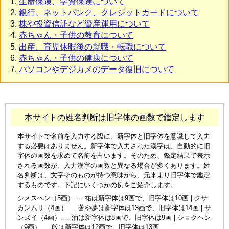
生命保険、学資保険について
銀行、ネットバンク、クレジットカードについて
株や投資信託など資産運用について
赤ちゃん・子供の教育について
出産、育児休暇後の就職・転職について
赤ちゃん・子供の健康について
パソコンやデジカメのデータ復旧について
本サイトの姓名判断は旧字体の画数で鑑定します
本サイトで名前を入力する際に、新字体と旧字体を意識して入力
する必要はありません。新字体で入力された漢字は、自動的に旧
字体の画数を求めて名前を占います。そのため、鑑定結果で表示
される画数が、入力漢字の画数と異なる場合が多くあります。姓
名判断は、文字そのものが持つ意味から、元来より旧字体で鑑定
するものです。下記にいくつかの例をご紹介します。
シメスヘン（5画） … 祐は新字体は9画で、旧字体は10画 | クサ
カンムリ（4画） … 蒼や夢は新字体は13画で、旧字体は14画 | サ
ンズイ（4画） … 油は新字体は8画で、旧字体は9画 | ショクヘン
（9画） … 飯は新字体は12画で、旧字体は13画