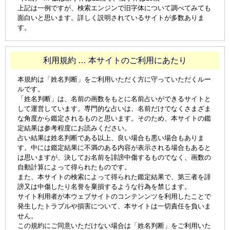
上記は一例ですが、検索エンジンで旧字体について調べてみても
面白いと思います。詳しく説明されているサイトが多数ありま
す。
利用規約 … 本サイトのご利用にあたり
本規約は「姓名判断」をご利用いただく方に守っていただくルー
ルです。
「姓名判断」は、名前の画数をもとに名前占いができるサイトと
して運営しています。専門的な占いは、名前だけでなくさまざま
な角度から鑑定されるものと思います。そのため、本サイトの鑑
定結果は参考程度にお読みください。
占い結果は姓名判断である以上、良い場合も悪い場合もありま
す。中には鑑定結果に不満のある内容が表示される場合もあると
は思いますが、決してお名前を誹謗中傷するものでなく、画数の
自動計算によって得られたものです。
また、本サイトの検索によって得られた鑑定結果で、第三者を誹
謗又は中傷したり名誉を棄損するような行為を禁じます。
サイト利用者が本ウェブサイトのコンテンンツを利用したことで
発生したトラブルや損害について、本サイトは一切責任を負いま
せん。
この規約にご同意いただけない場合は「姓名判断」をご利用いた