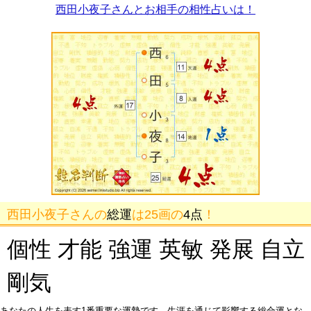
西田小夜子さんとお相手の相性占いは！
西田小夜子さんの
総運
は25画の
4点
！
個性 才能 強運 英敏 発展 自立
剛気
あなたの人生を表す1番重要な運勢です。生涯を通じて影響する総合運とな