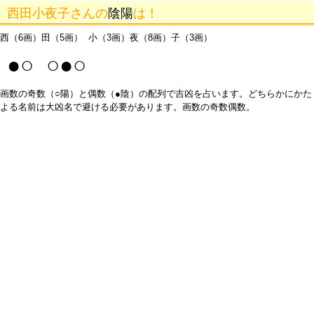
西田小夜子さんの
陰陽
は！
西（6画）田（5画） 小（3画）夜（8画）子（3画）
●○ ○●○
画数の奇数（○陽）と偶数（●陰）の配列で吉凶を占います。どちらかにかた
よる名前は大凶名で避ける必要があります。画数の奇数偶数。