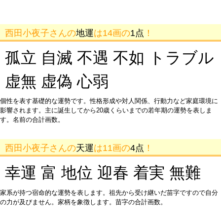
西田小夜子さんの
地運
は14画の
1点
！
孤立 自滅 不遇 不如 トラブル
虚無 虚偽 心弱
個性を表す基礎的な運勢です。性格形成や対人関係、行動力など家庭環境に
影響されます。主に誕生してから20歳くらいまでの若年期の運勢を表しま
す。名前の合計画数。
西田小夜子さんの
天運
は11画の
4点
！
幸運 富 地位 迎春 着実 無難
家系が持つ宿命的な運勢を表します。祖先から受け継いだ苗字ですので自分
の力が及びません。家柄を象徴します。苗字の合計画数。