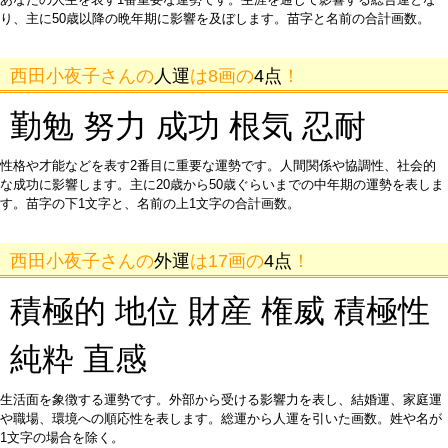
り、主に50歳以降の晩年期に影響を及ぼします。苗字と名前の合計画数。
西田小夜子さんの
人運
は8画の
4点
！
勤勉 努力 成功 根気 忍耐
性格や才能などを表す2番目に重要な運勢です。人間関係や協調性、社会的
な成功に影響します。主に20歳から50歳ぐらいまでの中年期の運勢を表しま
す。苗字の下1文字と、名前の上1文字の合計画数。
西田小夜子さんの
外運
は17画の
4点
！
積極的 地位 財産 権威 積極性
純粋 直感
生活面を象徴する運勢です。外部から受ける影響力を表し、結婚運、家庭運
や職場、環境への順応性を表します。総運から人運を引いた画数。姓や名が
1文字の場合を除く。