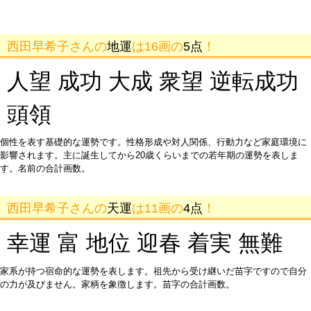
西田早希子さんの
地運
は16画の
5点
！
人望 成功 大成 衆望 逆転成功
頭領
個性を表す基礎的な運勢です。性格形成や対人関係、行動力など家庭環境に
影響されます。主に誕生してから20歳くらいまでの若年期の運勢を表しま
す。名前の合計画数。
西田早希子さんの
天運
は11画の
4点
！
幸運 富 地位 迎春 着実 無難
家系が持つ宿命的な運勢を表します。祖先から受け継いだ苗字ですので自分
の力が及びません。家柄を象徴します。苗字の合計画数。