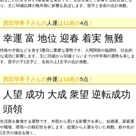
り、主に50歳以降の晩年期に影響を及ぼします。苗字と名前の合計画数。
西田早希子さんの
人運
は11画の
4点
！
幸運 富 地位 迎春 着実 無難
性格や才能などを表す2番目に重要な運勢です。人間関係や協調性、社会的
な成功に影響します。主に20歳から50歳ぐらいまでの中年期の運勢を表しま
す。苗字の下1文字と、名前の上1文字の合計画数。
西田早希子さんの
外運
は16画の
5点
！
人望 成功 大成 衆望 逆転成功
頭領
生活面を象徴する運勢です。外部から受ける影響力を表し、結婚運、家庭運
や職場、環境への順応性を表します。総運から人運を引いた画数。姓や名が
1文字の場合を除く。