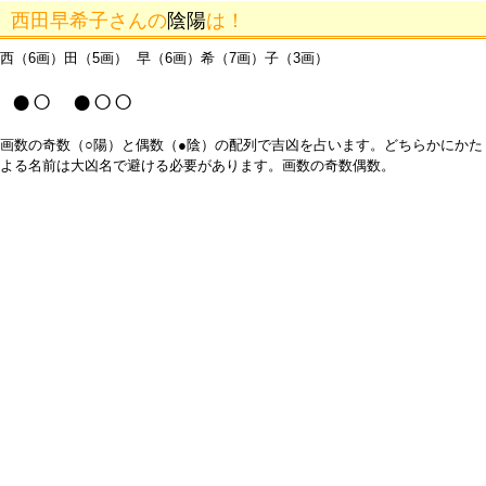
西田早希子さんの
陰陽
は！
西（6画）田（5画） 早（6画）希（7画）子（3画）
●○ ●○○
画数の奇数（○陽）と偶数（●陰）の配列で吉凶を占います。どちらかにかた
よる名前は大凶名で避ける必要があります。画数の奇数偶数。