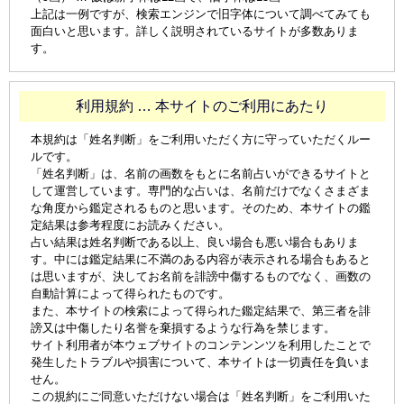
上記は一例ですが、検索エンジンで旧字体について調べてみても
面白いと思います。詳しく説明されているサイトが多数ありま
す。
利用規約 … 本サイトのご利用にあたり
本規約は「姓名判断」をご利用いただく方に守っていただくルー
ルです。
「姓名判断」は、名前の画数をもとに名前占いができるサイトと
して運営しています。専門的な占いは、名前だけでなくさまざま
な角度から鑑定されるものと思います。そのため、本サイトの鑑
定結果は参考程度にお読みください。
占い結果は姓名判断である以上、良い場合も悪い場合もありま
す。中には鑑定結果に不満のある内容が表示される場合もあると
は思いますが、決してお名前を誹謗中傷するものでなく、画数の
自動計算によって得られたものです。
また、本サイトの検索によって得られた鑑定結果で、第三者を誹
謗又は中傷したり名誉を棄損するような行為を禁じます。
サイト利用者が本ウェブサイトのコンテンンツを利用したことで
発生したトラブルや損害について、本サイトは一切責任を負いま
せん。
この規約にご同意いただけない場合は「姓名判断」をご利用いた