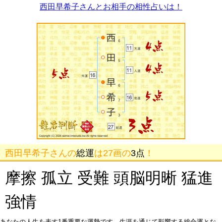
西田早希子さんとお相手の相性占いは！
西田早希子さんの
総運
は27画の
3点
！
摩擦 孤立 受難 頭脳明晰 猛進
強情
あなたの人生を表す1番重要な運勢です。生涯を通じて影響する総合運とな