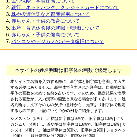
生命保険、学資保険について
銀行、ネットバンク、クレジットカードについて
株や投資信託など資産運用について
赤ちゃん・子供の教育について
出産、育児休暇後の就職・転職について
赤ちゃん・子供の健康について
パソコンやデジカメのデータ復旧について
本サイトの姓名判断は旧字体の画数で鑑定します
本サイトで名前を入力する際に、新字体と旧字体を意識して入力
する必要はありません。新字体で入力された漢字は、自動的に旧
字体の画数を求めて名前を占います。そのため、鑑定結果で表示
される画数が、入力漢字の画数と異なる場合が多くあります。姓
名判断は、文字そのものが持つ意味から、元来より旧字体で鑑定
するものです。下記にいくつかの例をご紹介します。
シメスヘン（5画） … 祐は新字体は9画で、旧字体は10画 | クサ
カンムリ（4画） … 蒼や夢は新字体は13画で、旧字体は14画 | サ
ンズイ（4画） … 油は新字体は8画で、旧字体は9画 | ショクヘン
（9画） … 飯は新字体は12画で、旧字体は13画