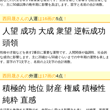
り、主に50歳以降の晩年期に影響を及ぼします。苗字と名前の合計画数。
西田晟さんの
人運
は16画の
5点
！
人望 成功 大成 衆望 逆転成功
頭領
性格や才能などを表す2番目に重要な運勢です。人間関係や協調性、社会的
な成功に影響します。主に20歳から50歳ぐらいまでの中年期の運勢を表しま
す。苗字の下1文字と、名前の上1文字の合計画数。
西田晟さんの
外運
は17画の
4点
！
積極的 地位 財産 権威 積極性
純粋 直感
生活面を象徴する運勢です。外部から受ける影響力を表し、結婚運、家庭運