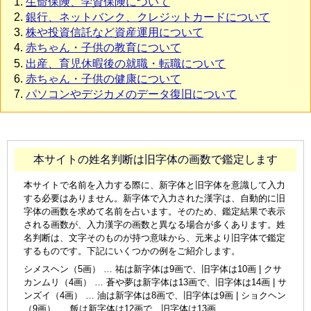
生命保険、学資保険について
銀行、ネットバンク、クレジットカードについて
株や投資信託など資産運用について
赤ちゃん・子供の教育について
出産、育児休暇後の就職・転職について
赤ちゃん・子供の健康について
パソコンやデジカメのデータ復旧について
本サイトの姓名判断は旧字体の画数で鑑定します
本サイトで名前を入力する際に、新字体と旧字体を意識して入力
する必要はありません。新字体で入力された漢字は、自動的に旧
字体の画数を求めて名前を占います。そのため、鑑定結果で表示
される画数が、入力漢字の画数と異なる場合が多くあります。姓
名判断は、文字そのものが持つ意味から、元来より旧字体で鑑定
するものです。下記にいくつかの例をご紹介します。
シメスヘン（5画） … 祐は新字体は9画で、旧字体は10画 | クサ
カンムリ（4画） … 蒼や夢は新字体は13画で、旧字体は14画 | サ
ンズイ（4画） … 油は新字体は8画で、旧字体は9画 | ショクヘン
（9画） … 飯は新字体は12画で、旧字体は13画