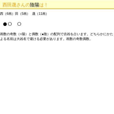
西田晟さんの
陰陽
は！
西（6画）田（5画） 晟（11画）
●○ ○
画数の奇数（○陽）と偶数（●陰）の配列で吉凶を占います。どちらかにかた
よる名前は大凶名で避ける必要があります。画数の奇数偶数。