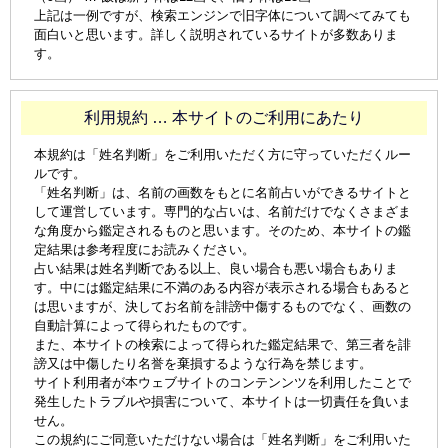
上記は一例ですが、検索エンジンで旧字体について調べてみても
面白いと思います。詳しく説明されているサイトが多数ありま
す。
利用規約 … 本サイトのご利用にあたり
本規約は「姓名判断」をご利用いただく方に守っていただくルー
ルです。
「姓名判断」は、名前の画数をもとに名前占いができるサイトと
して運営しています。専門的な占いは、名前だけでなくさまざま
な角度から鑑定されるものと思います。そのため、本サイトの鑑
定結果は参考程度にお読みください。
占い結果は姓名判断である以上、良い場合も悪い場合もありま
す。中には鑑定結果に不満のある内容が表示される場合もあると
は思いますが、決してお名前を誹謗中傷するものでなく、画数の
自動計算によって得られたものです。
また、本サイトの検索によって得られた鑑定結果で、第三者を誹
謗又は中傷したり名誉を棄損するような行為を禁じます。
サイト利用者が本ウェブサイトのコンテンンツを利用したことで
発生したトラブルや損害について、本サイトは一切責任を負いま
せん。
この規約にご同意いただけない場合は「姓名判断」をご利用いた