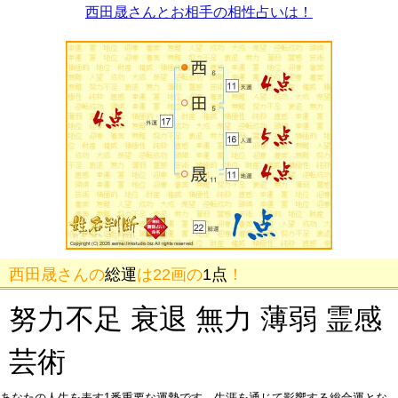
西田晟さんとお相手の相性占いは！
西田晟さんの
総運
は22画の
1点
！
努力不足 衰退 無力 薄弱 霊感
芸術
あなたの人生を表す1番重要な運勢です。生涯を通じて影響する総合運とな