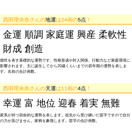
西田理央奈さんの
地運
は24画の
5点
！
金運 順調 家庭運 興産 柔軟性
財成 創造
個性を表す基礎的な運勢です。性格形成や対人関係、行動力など家庭環境に
影響されます。主に誕生してから20歳くらいまでの若年期の運勢を表しま
す。名前の合計画数。
西田理央奈さんの
天運
は11画の
4点
！
幸運 富 地位 迎春 着実 無難
家系が持つ宿命的な運勢を表します。祖先から受け継いだ苗字ですので自分
の力が及びません。家柄を象徴します。苗字の合計画数。