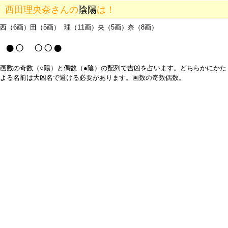
西田理央奈さんの
陰陽
は！
西（6画）田（5画） 理（11画）央（5画）奈（8画）
●○ ○○●
画数の奇数（○陽）と偶数（●陰）の配列で吉凶を占います。どちらかにかた
よる名前は大凶名で避ける必要があります。画数の奇数偶数。