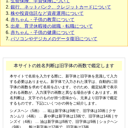
生命保険、学資保険について
銀行、ネットバンク、クレジットカードについて
株や投資信託など資産運用について
赤ちゃん・子供の教育について
出産、育児休暇後の就職・転職について
赤ちゃん・子供の健康について
パソコンやデジカメのデータ復旧について
本サイトの姓名判断は旧字体の画数で鑑定します
本サイトで名前を入力する際に、新字体と旧字体を意識して入力
する必要はありません。新字体で入力された漢字は、自動的に旧
字体の画数を求めて名前を占います。そのため、鑑定結果で表示
される画数が、入力漢字の画数と異なる場合が多くあります。姓
名判断は、文字そのものが持つ意味から、元来より旧字体で鑑定
するものです。下記にいくつかの例をご紹介します。
シメスヘン（5画） … 祐は新字体は9画で、旧字体は10画 | クサ
カンムリ（4画） … 蒼や夢は新字体は13画で、旧字体は14画 | サ
ンズイ（4画） … 油は新字体は8画で、旧字体は9画 | ショクヘン
（9画） … 飯は新字体は12画で、旧字体は13画