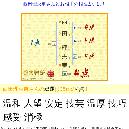
西田理央奈さんとお相手の相性占いは！
西田理央奈さんの
総運
は35画の
4点
！
温和 人望 安定 技芸 温厚 技巧
感受 消極
あなたの人生を表す1番重要な運勢です。生涯を通じて影響する総合運とな