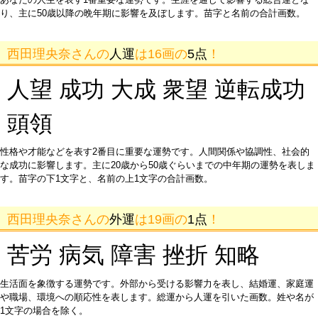
り、主に50歳以降の晩年期に影響を及ぼします。苗字と名前の合計画数。
西田理央奈さんの
人運
は16画の
5点
！
人望 成功 大成 衆望 逆転成功
頭領
性格や才能などを表す2番目に重要な運勢です。人間関係や協調性、社会的
な成功に影響します。主に20歳から50歳ぐらいまでの中年期の運勢を表しま
す。苗字の下1文字と、名前の上1文字の合計画数。
西田理央奈さんの
外運
は19画の
1点
！
苦労 病気 障害 挫折 知略
生活面を象徴する運勢です。外部から受ける影響力を表し、結婚運、家庭運
や職場、環境への順応性を表します。総運から人運を引いた画数。姓や名が
1文字の場合を除く。