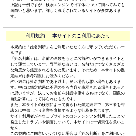
上記は一例ですが、検索エンジンで旧字体について調べてみても
面白いと思います。詳しく説明されているサイトが多数ありま
す。
利用規約 … 本サイトのご利用にあたり
本規約は「姓名判断」をご利用いただく方に守っていただくルー
ルです。
「姓名判断」は、名前の画数をもとに名前占いができるサイトと
して運営しています。専門的な占いは、名前だけでなくさまざま
な角度から鑑定されるものと思います。そのため、本サイトの鑑
定結果は参考程度にお読みください。
占い結果は姓名判断である以上、良い場合も悪い場合もありま
す。中には鑑定結果に不満のある内容が表示される場合もあると
は思いますが、決してお名前を誹謗中傷するものでなく、画数の
自動計算によって得られたものです。
また、本サイトの検索によって得られた鑑定結果で、第三者を誹
謗又は中傷したり名誉を棄損するような行為を禁じます。
サイト利用者が本ウェブサイトのコンテンンツを利用したことで
発生したトラブルや損害について、本サイトは一切責任を負いま
せん。
この規約にご同意いただけない場合は「姓名判断」をご利用いた