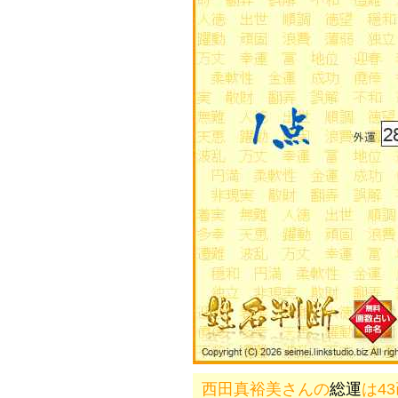
西田真裕美さんの
総運
は4