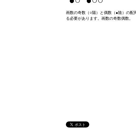
●○ ●○○
画数の奇数（○陽）と偶数（●陰）の配
る必要があります。画数の奇数偶数。