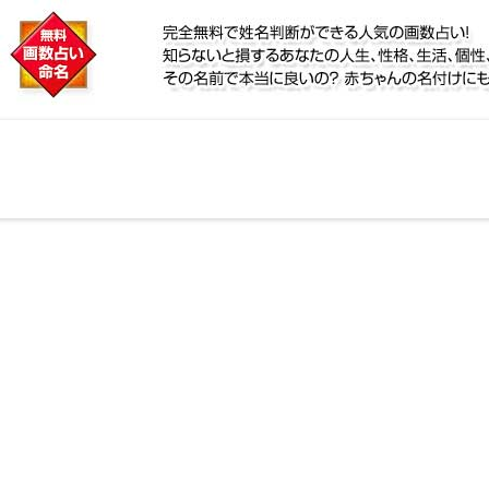
に
リ鑑定！名前が持つ運勢から無料で姓名判断ができる人
、個性、宿命をズバッと的中！