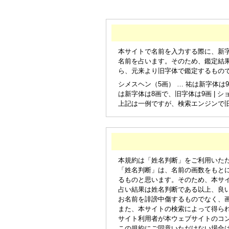
本サイトで名前を入力する際に、新
名前を占います。そのため、鑑定結
ら、元来より旧字体で鑑定するもの
シメスヘン（5画） … 祐は新字体は9
は新字体は8画で、旧字体は9画 | シ
上記は一例ですが、検索エンジンで
本規約は「姓名判断」をご利用いた
「姓名判断」は、名前の画数をもと
るものと思います。そのため、本サ
占い結果は姓名判断である以上、良
お名前を誹謗中傷するものでなく、
また、本サイトの検索によって得ら
サイト利用者が本ウェブサイトのコ
この規約にご同意いただけない場合