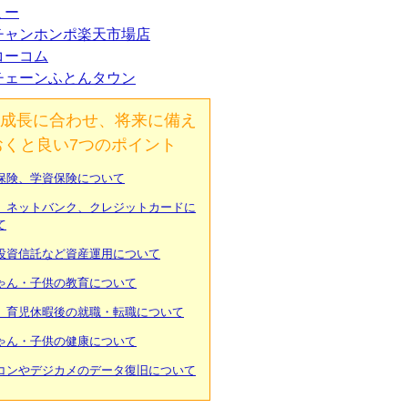
ミー
チャンホンポ楽天市場店
コーコム
チェーンふとんタウン
成長に合わせ、将来に備え
おくと良い7つのポイント
保険、学資保険について
、ネットバンク、クレジットカードに
て
投資信託など資産運用について
ゃん・子供の教育について
、育児休暇後の就職・転職について
ゃん・子供の健康について
コンやデジカメのデータ復旧について