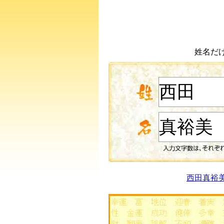
姓名だ
西田真裕