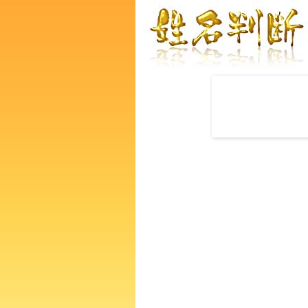
赤ちゃんの名づけ命名
西田真裕美さんの運勢をズバ
るあなたの人生、性格、生活