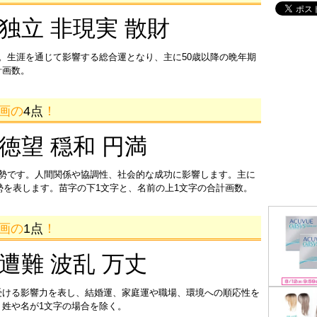
 独立 非現実 散財
。生涯を通じて影響する総合運となり、主に50歳以降の晩年期
計画数。
5画の
4点
！
 徳望 穏和 円満
運勢です。人間関係や協調性、社会的な成功に影響します。主に
運勢を表します。苗字の下1文字と、名前の上1文字の合計画数。
8画の
1点
！
 遭難 波乱 万丈
受ける影響力を表し、結婚運、家庭運や職場、環境への順応性を
姓や名が1文字の場合を除く。