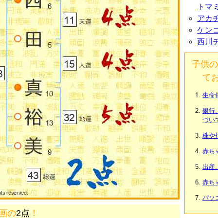
トマ
アカ
ケン
西川
子供の
て
生命
銀行
つい
株や
赤ち
出産
赤ち
パソ
3画の
2点
！