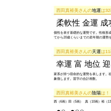
西田真裕美さんの
地運
は3
柔軟性 金運 成
個性を表す基礎的な運勢です。性格形
てから20歳くらいまでの若年期の運勢
西田真裕美さんの
天運
は1
幸運 富 地位 
家系が持つ宿命的な運勢を表します。
象徴します。苗字の合計画数。
西田真裕美さんの
陰陽
は！
西（6画）田（5画） 真（10画）裕（1