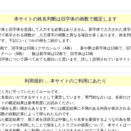
本サイトの姓名判断は旧字体の画数で鑑定します
字体と旧字体を意識して入力する必要はありません。新字体で入力された漢字
果で表示される画数が、入力漢字の画数と異なる場合が多くあります。姓名判
です。下記にいくつかの例をご紹介します。
画で、旧字体は10画 | クサカンムリ（4画） … 蒼や夢は新字体は13画で、旧字体
ョクヘン（9画） … 飯は新字体は12画で、旧字体は13画
旧字体について調べてみても面白いと思います。詳しく説明されているサイト
利用規約 … 本サイトのご利用にあたり
だく方に守っていただくルールです。
に名前占いができるサイトとして運営しています。専門的な占いは、名前だけ
イトの鑑定結果は参考程度にお読みください。
い場合も悪い場合もあります。中には鑑定結果に不満のある内容が表示される
画数の自動計算によって得られたものです。
れた鑑定結果で、第三者を誹謗又は中傷したり名誉を棄損するような行為を禁
ンテンンツを利用したことで発生したトラブルや損害について、本サイトは一
は「姓名判断」をご利用いただくことはできませんのでご了承ください。