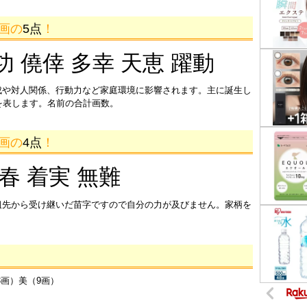
2画の
5点
！
功 僥倖 多幸 天恵 躍動
成や対人関係、行動力など家庭環境に影響されます。主に誕生し
を表します。名前の合計画数。
1画の
4点
！
迎春 着実 無難
祖先から受け継いだ苗字ですので自分の力が及びません。家柄を
3画）美（9画）