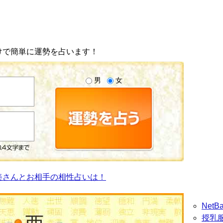
けで簡単に運勢を占います！
男
女
美さんとお相手の相性占いは！
Net
授乳