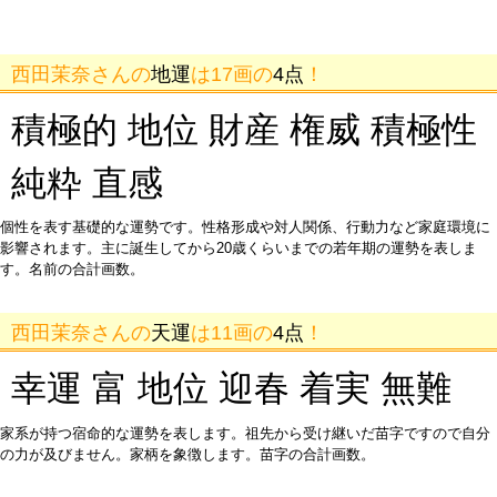
西田茉奈さんの
地運
は17画の
4点
！
積極的 地位 財産 権威 積極性
純粋 直感
個性を表す基礎的な運勢です。性格形成や対人関係、行動力など家庭環境に
影響されます。主に誕生してから20歳くらいまでの若年期の運勢を表しま
す。名前の合計画数。
西田茉奈さんの
天運
は11画の
4点
！
幸運 富 地位 迎春 着実 無難
家系が持つ宿命的な運勢を表します。祖先から受け継いだ苗字ですので自分
の力が及びません。家柄を象徴します。苗字の合計画数。