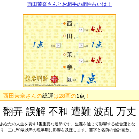
西田茉奈さんとお相手の相性占いは！
西田茉奈さんの
総運
は28画の
1点
！
翻弄 誤解 不和 遭難 波乱 万丈
あなたの人生を表す1番重要な運勢です。生涯を通じて影響する総合運とな
り、主に50歳以降の晩年期に影響を及ぼします。苗字と名前の合計画数。