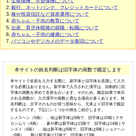
生命保険、学資保険について
銀行、ネットバンク、クレジットカードについて
株や投資信託など資産運用について
赤ちゃん・子供の教育について
出産、育児休暇後の就職・転職について
赤ちゃん・子供の健康について
パソコンやデジカメのデータ復旧について
本サイトの姓名判断は旧字体の画数で鑑定します
本サイトで名前を入力する際に、新字体と旧字体を意識して入力
する必要はありません。新字体で入力された漢字は、自動的に旧
字体の画数を求めて名前を占います。そのため、鑑定結果で表示
される画数が、入力漢字の画数と異なる場合が多くあります。姓
名判断は、文字そのものが持つ意味から、元来より旧字体で鑑定
するものです。下記にいくつかの例をご紹介します。
シメスヘン（5画） … 祐は新字体は9画で、旧字体は10画 | クサ
カンムリ（4画） … 蒼や夢は新字体は13画で、旧字体は14画 | サ
ンズイ（4画） … 油は新字体は8画で、旧字体は9画 | ショクヘン
（9画） … 飯は新字体は12画で、旧字体は13画