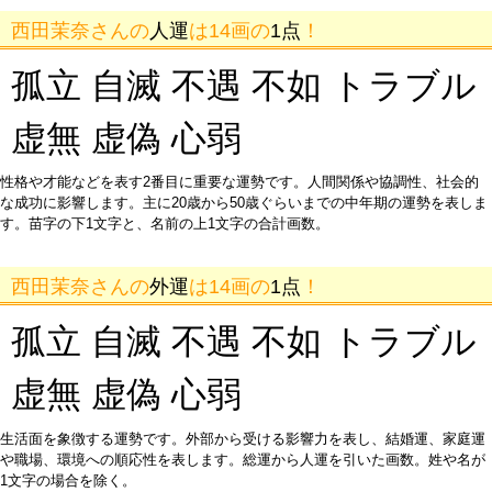
西田茉奈さんの
人運
は14画の
1点
！
孤立 自滅 不遇 不如 トラブル
虚無 虚偽 心弱
性格や才能などを表す2番目に重要な運勢です。人間関係や協調性、社会的
な成功に影響します。主に20歳から50歳ぐらいまでの中年期の運勢を表しま
す。苗字の下1文字と、名前の上1文字の合計画数。
西田茉奈さんの
外運
は14画の
1点
！
孤立 自滅 不遇 不如 トラブル
虚無 虚偽 心弱
生活面を象徴する運勢です。外部から受ける影響力を表し、結婚運、家庭運
や職場、環境への順応性を表します。総運から人運を引いた画数。姓や名が
1文字の場合を除く。