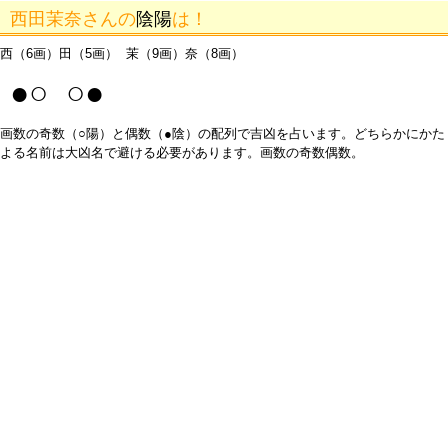
西田茉奈さんの
陰陽
は！
西（6画）田（5画） 茉（9画）奈（8画）
●○ ○●
画数の奇数（○陽）と偶数（●陰）の配列で吉凶を占います。どちらかにかた
よる名前は大凶名で避ける必要があります。画数の奇数偶数。