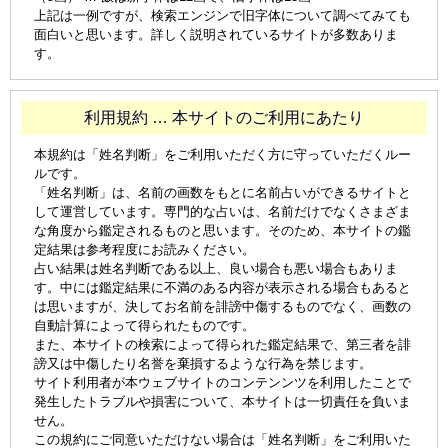
上記は一例ですが、検索エンジンで旧字体について調べてみても
面白いと思います。詳しく説明されているサイトが多数ありま
す。
利用規約 … 本サイトのご利用にあたり
本規約は「姓名判断」をご利用いただく方に守っていただくルー
ルです。
「姓名判断」は、名前の画数をもとに名前占いができるサイトと
して運営しています。専門的な占いは、名前だけでなくさまざま
な角度から鑑定されるものと思います。そのため、本サイトの鑑
定結果は参考程度にお読みください。
占い結果は姓名判断である以上、良い場合も悪い場合もありま
す。中には鑑定結果に不満のある内容が表示される場合もあると
は思いますが、決してお名前を誹謗中傷するものでなく、画数の
自動計算によって得られたものです。
また、本サイトの検索によって得られた鑑定結果で、第三者を誹
謗又は中傷したり名誉を棄損するような行為を禁じます。
サイト利用者が本ウェブサイトのコンテンンツを利用したことで
発生したトラブルや損害について、本サイトは一切責任を負いま
せん。
この規約にご同意いただけない場合は「姓名判断」をご利用いた