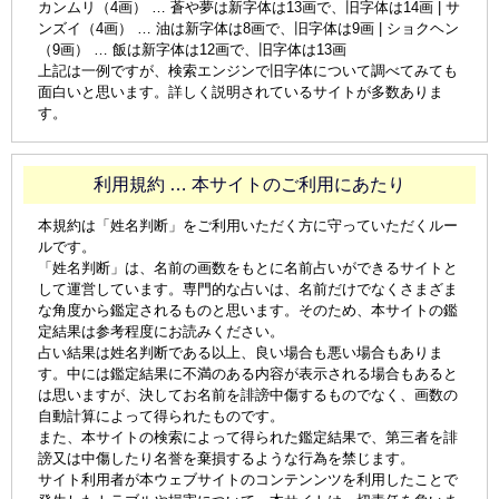
カンムリ（4画） … 蒼や夢は新字体は13画で、旧字体は14画 | サ
ンズイ（4画） … 油は新字体は8画で、旧字体は9画 | ショクヘン
（9画） … 飯は新字体は12画で、旧字体は13画
上記は一例ですが、検索エンジンで旧字体について調べてみても
面白いと思います。詳しく説明されているサイトが多数ありま
す。
利用規約 … 本サイトのご利用にあたり
本規約は「姓名判断」をご利用いただく方に守っていただくルー
ルです。
「姓名判断」は、名前の画数をもとに名前占いができるサイトと
して運営しています。専門的な占いは、名前だけでなくさまざま
な角度から鑑定されるものと思います。そのため、本サイトの鑑
定結果は参考程度にお読みください。
占い結果は姓名判断である以上、良い場合も悪い場合もありま
す。中には鑑定結果に不満のある内容が表示される場合もあると
は思いますが、決してお名前を誹謗中傷するものでなく、画数の
自動計算によって得られたものです。
また、本サイトの検索によって得られた鑑定結果で、第三者を誹
謗又は中傷したり名誉を棄損するような行為を禁じます。
サイト利用者が本ウェブサイトのコンテンンツを利用したことで