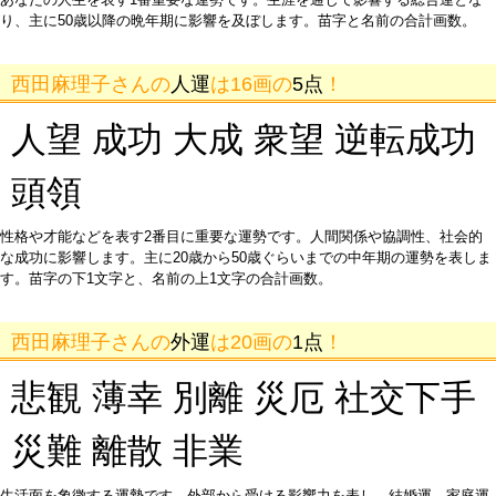
り、主に50歳以降の晩年期に影響を及ぼします。苗字と名前の合計画数。
西田麻理子さんの
人運
は16画の
5点
！
人望 成功 大成 衆望 逆転成功
頭領
性格や才能などを表す2番目に重要な運勢です。人間関係や協調性、社会的
な成功に影響します。主に20歳から50歳ぐらいまでの中年期の運勢を表しま
す。苗字の下1文字と、名前の上1文字の合計画数。
西田麻理子さんの
外運
は20画の
1点
！
悲観 薄幸 別離 災厄 社交下手
災難 離散 非業
生活面を象徴する運勢です。外部から受ける影響力を表し、結婚運、家庭運