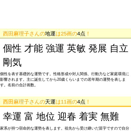
西田麻理子さんの
地運
は25画の
4点
！
個性 才能 強運 英敏 発展 自立
剛気
個性を表す基礎的な運勢です。性格形成や対人関係、行動力など家庭環境に
影響されます。主に誕生してから20歳くらいまでの若年期の運勢を表しま
す。名前の合計画数。
西田麻理子さんの
天運
は11画の
4点
！
幸運 富 地位 迎春 着実 無難
家系が持つ宿命的な運勢を表します。祖先から受け継いだ苗字ですので自分