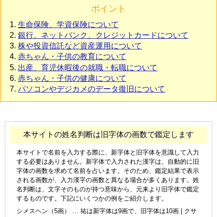
ポイント
生命保険、学資保険について
銀行、ネットバンク、クレジットカードについて
株や投資信託など資産運用について
赤ちゃん・子供の教育について
出産、育児休暇後の就職・転職について
赤ちゃん・子供の健康について
パソコンやデジカメのデータ復旧について
本サイトの姓名判断は旧字体の画数で鑑定します
本サイトで名前を入力する際に、新字体と旧字体を意識して入力
する必要はありません。新字体で入力された漢字は、自動的に旧
字体の画数を求めて名前を占います。そのため、鑑定結果で表示
される画数が、入力漢字の画数と異なる場合が多くあります。姓
名判断は、文字そのものが持つ意味から、元来より旧字体で鑑定
するものです。下記にいくつかの例をご紹介します。
シメスヘン（5画） … 祐は新字体は9画で、旧字体は10画 | クサ