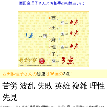
西田麻理子さんとお相手の相性占いは！
西田麻理子さんの
総運
は36画の
3点
！
苦労 波乱 失敗 英雄 複雑 理性
先見
あなたの人生を表す1番重要な運勢です。生涯を通じて影響する総合運とな