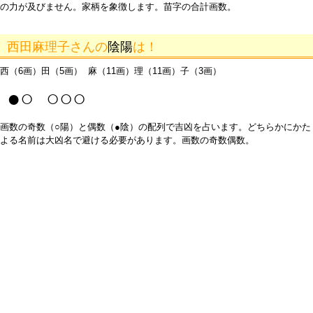
の力が及びません。家柄を象徴します。苗字の合計画数。
西田麻理子さんの
陰陽
は！
西（6画）田（5画） 麻（11画）理（11画）子（3画）
●○ ○○○
画数の奇数（○陽）と偶数（●陰）の配列で吉凶を占います。どちらかにかた
よる名前は大凶名で避ける必要があります。画数の奇数偶数。