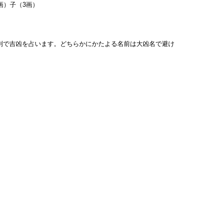
画）子（3画）
列で吉凶を占います。どちらかにかたよる名前は大凶名で避け