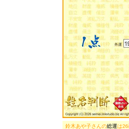
鈴木あや子さんの
総運
は2