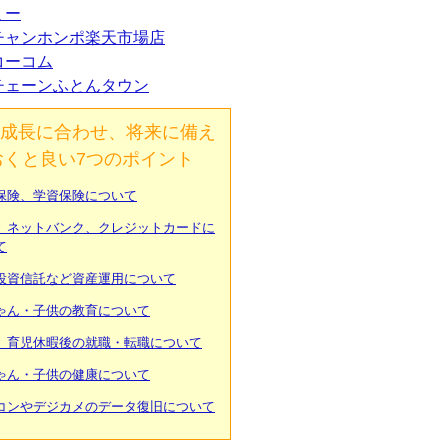
ミー
チャンホンポ楽天市場店
コーコム
チェーンふとんタウン
成長に合わせ、将来に備え
おくと良い7つのポイント
保険、学資保険について
、ネットバンク、クレジットカードに
て
投資信託など資産運用について
ゃん・子供の教育について
、育児休暇後の就職・転職について
ゃん・子供の健康について
コンやデジカメのデータ復旧について