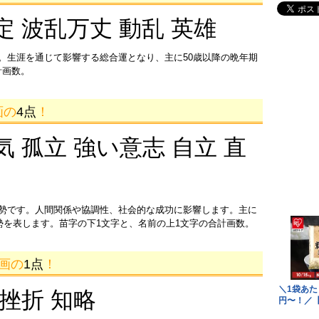
定 波乱万丈 動乱 英雄
。生涯を通じて影響する総合運となり、主に50歳以降の晩年期
計画数。
画の
4点
！
気 孤立 強い意志 自立 直
運勢です。人間関係や協調性、社会的な成功に影響します。主に
運勢を表します。苗字の下1文字と、名前の上1文字の合計画数。
9画の
1点
！
 挫折 知略