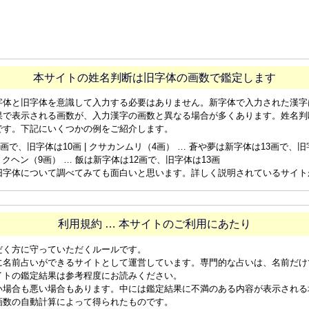
本サイトの姓名判断は旧字体の画数で鑑定します
字体と旧字体を意識して入力する必要はありません。新字体で入力された漢字
果で表示される画数が、入力漢字の画数と異なる場合が多くあります。姓名判
です。下記にいくつかの例をご紹介します。
画で、旧字体は10画 | クサカンムリ（4画） … 蒼や夢は新字体は13画で、旧字体
ョクヘン（9画） … 飯は新字体は12画で、旧字体は13画
旧字体について調べてみても面白いと思います。詳しく説明されているサイト
利用規約 … 本サイトのご利用にあたり
だく方に守っていただくルールです。
に名前占いができるサイトとして運営しています。専門的な占いは、名前だけ
イトの鑑定結果は参考程度にお読みください。
い場合も悪い場合もあります。中には鑑定結果に不満のある内容が表示される
画数の自動計算によって得られたものです。