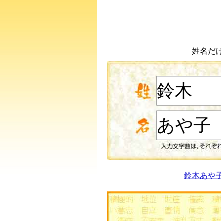
姓名だ
鈴木あや