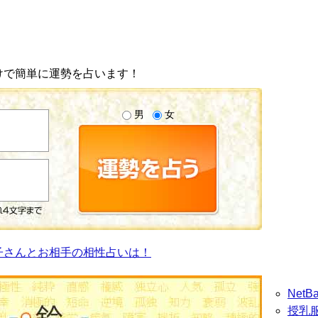
けで簡単に運勢を占います！
男
女
子さんとお相手の相性占いは！
Net
授乳