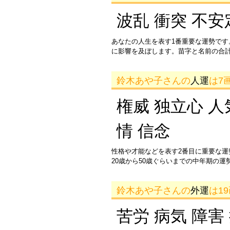
波乱 衝突 不安
あなたの人生を表す1番重要な運勢です
に影響を及ぼします。苗字と名前の合
鈴木あや子さんの
人運
は7
権威 独立心 人
情 信念
性格や才能などを表す2番目に重要な
20歳から50歳ぐらいまでの中年期の
鈴木あや子さんの
外運
は1
苦労 病気 障害