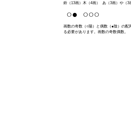
鈴（13画）木（4画） あ（3画）や（3
○● ○○○
画数の奇数（○陽）と偶数（●陰）の配
る必要があります。画数の奇数偶数。