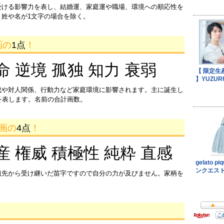
受ける影響力を表し、結婚運、家庭運や職場、環境への順応性を
姓や名が1文字の場合を除く。
画の
1点
！
命 逆境 孤独 知力 衰弱
成や対人関係、行動力など家庭環境に影響されます。主に誕生し
を表します。名前の合計画数。
7画の
4点
！
産 権威 積極性 純粋 直感
祖先から受け継いだ苗字ですので自分の力が及びません。家柄を