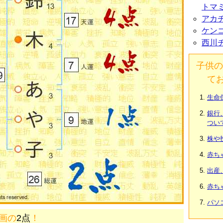
トマ
アカ
ケン
西川
子供の
て
生命
銀行
つい
株や
赤ち
出産
赤ち
パソ
6画の
2点
！