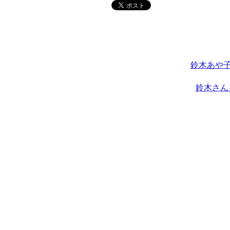
鈴木あや子
鈴木さん