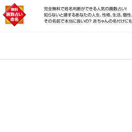
に
リ鑑定！名前が持つ運勢から無料で姓名判断ができる人
、個性、宿命をズバッと的中！