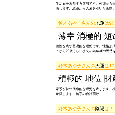
生活面を象徴する運勢です。外部から
表します。総運から人運を引いた画数。
鈴木あや子さんの
地運
は9
薄幸 消極的 短
個性を表す基礎的な運勢です。性格形
てから20歳くらいまでの若年期の運勢
鈴木あや子さんの
天運
は1
積極的 地位 財
家系が持つ宿命的な運勢を表します。
象徴します。苗字の合計画数。
鈴木あや子さんの
陰陽
は！