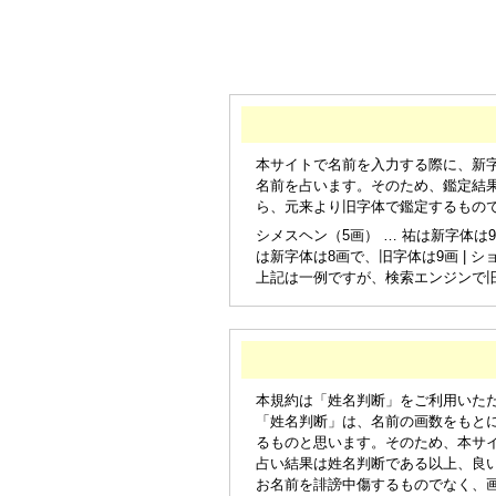
本サイトで名前を入力する際に、新
名前を占います。そのため、鑑定結
ら、元来より旧字体で鑑定するもの
シメスヘン（5画） … 祐は新字体は9
は新字体は8画で、旧字体は9画 | シ
上記は一例ですが、検索エンジンで
本規約は「姓名判断」をご利用いた
「姓名判断」は、名前の画数をもと
るものと思います。そのため、本サ
占い結果は姓名判断である以上、良
お名前を誹謗中傷するものでなく、