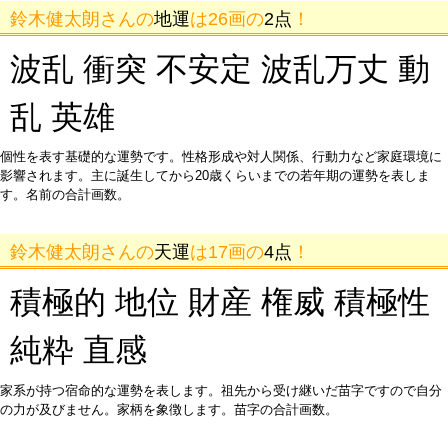
鈴木健太朗さんの
地運
は26画の
2点
！
波乱 衝突 不安定 波乱万丈 動
乱 英雄
個性を表す基礎的な運勢です。性格形成や対人関係、行動力など家庭環境に
影響されます。主に誕生してから20歳くらいまでの若年期の運勢を表しま
す。名前の合計画数。
鈴木健太朗さんの
天運
は17画の
4点
！
積極的 地位 財産 権威 積極性
純粋 直感
家系が持つ宿命的な運勢を表します。祖先から受け継いだ苗字ですので自分
の力が及びません。家柄を象徴します。苗字の合計画数。