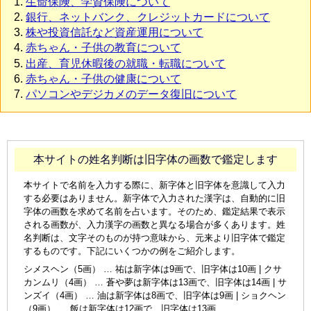
生命保険、学資保険について
銀行、ネットバンク、クレジットカードについて
株や投資信託など資産運用について
赤ちゃん・子供の教育について
出産、育児休暇後の就職・転職について
赤ちゃん・子供の健康について
パソコンやデジカメのデータ復旧について
本サイトの姓名判断は旧字体の画数で鑑定します
本サイトで名前を入力する際に、新字体と旧字体を意識して入力
する必要はありません。新字体で入力された漢字は、自動的に旧
字体の画数を求めて名前を占います。そのため、鑑定結果で表示
される画数が、入力漢字の画数と異なる場合が多くあります。姓
名判断は、文字そのものが持つ意味から、元来より旧字体で鑑定
するものです。下記にいくつかの例をご紹介します。
シメスヘン（5画） … 祐は新字体は9画で、旧字体は10画 | クサ
カンムリ（4画） … 蒼や夢は新字体は13画で、旧字体は14画 | サ
ンズイ（4画） … 油は新字体は8画で、旧字体は9画 | ショクヘン
（9画） … 飯は新字体は12画で、旧字体は13画