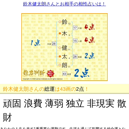
鈴木健太朗さんとお相手の相性占いは！
鈴木健太朗さんの
総運
は43画の
2点
！
頑固 浪費 薄弱 独立 非現実 散
財
あなたの人生を表す1番重要な運勢です。生涯を通じて影響する総合運とな