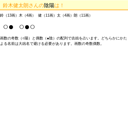
鈴木健太朗さんの
陰陽
は！
鈴（13画）木（4画） 健（11画）太（4画）朗（11画）
○● ○●○
画数の奇数（○陽）と偶数（●陰）の配列で吉凶を占います。どちらかにかた
よる名前は大凶名で避ける必要があります。画数の奇数偶数。