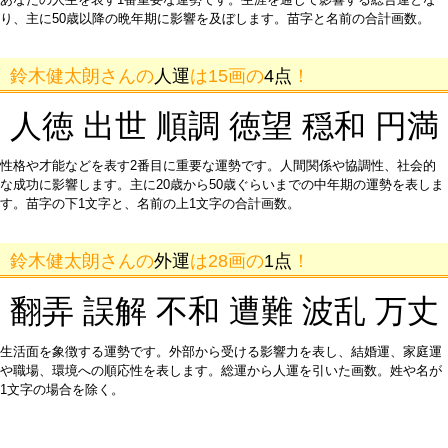
り、主に50歳以降の晩年期に影響を及ぼします。苗字と名前の合計画数。
鈴木健太朗さんの
人運
は15画の
4点
！
人徳 出世 順調 徳望 穏和 円満
性格や才能などを表す2番目に重要な運勢です。人間関係や協調性、社会的
な成功に影響します。主に20歳から50歳ぐらいまでの中年期の運勢を表しま
す。苗字の下1文字と、名前の上1文字の合計画数。
鈴木健太朗さんの
外運
は28画の
1点
！
翻弄 誤解 不和 遭難 波乱 万丈
生活面を象徴する運勢です。外部から受ける影響力を表し、結婚運、家庭運
や職場、環境への順応性を表します。総運から人運を引いた画数。姓や名が
1文字の場合を除く。