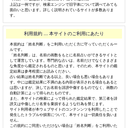
上記は一例ですが、検索エンジンで旧字体について調べてみても
面白いと思います。詳しく説明されているサイトが多数ありま
す。
利用規約 … 本サイトのご利用にあたり
本規約は「姓名判断」をご利用いただく方に守っていただくルー
ルです。
「姓名判断」は、名前の画数をもとに名前占いができるサイトと
して運営しています。専門的な占いは、名前だけでなくさまざま
な角度から鑑定されるものと思います。そのため、本サイトの鑑
定結果は参考程度にお読みください。
占い結果は姓名判断である以上、良い場合も悪い場合もありま
す。中には鑑定結果に不満のある内容が表示される場合もあると
は思いますが、決してお名前を誹謗中傷するものでなく、画数の
自動計算によって得られたものです。
また、本サイトの検索によって得られた鑑定結果で、第三者を誹
謗又は中傷したり名誉を棄損するような行為を禁じます。
サイト利用者が本ウェブサイトのコンテンンツを利用したことで
発生したトラブルや損害について、本サイトは一切責任を負いま
せん。
この規約にご同意いただけない場合は「姓名判断」をご利用いた