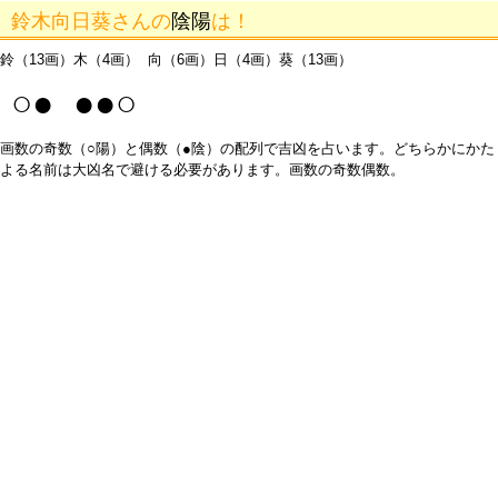
鈴木向日葵さんの
陰陽
は！
鈴（13画）木（4画） 向（6画）日（4画）葵（13画）
○● ●●○
画数の奇数（○陽）と偶数（●陰）の配列で吉凶を占います。どちらかにかた
よる名前は大凶名で避ける必要があります。画数の奇数偶数。