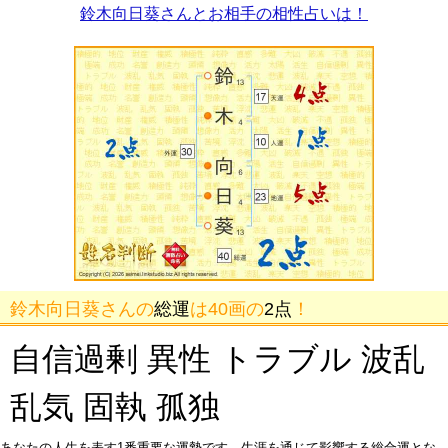
鈴木向日葵さんとお相手の相性占いは！
鈴木向日葵さんの
総運
は40画の
2点
！
自信過剰 異性 トラブル 波乱
乱気 固執 孤独
あなたの人生を表す1番重要な運勢です。生涯を通じて影響する総合運とな