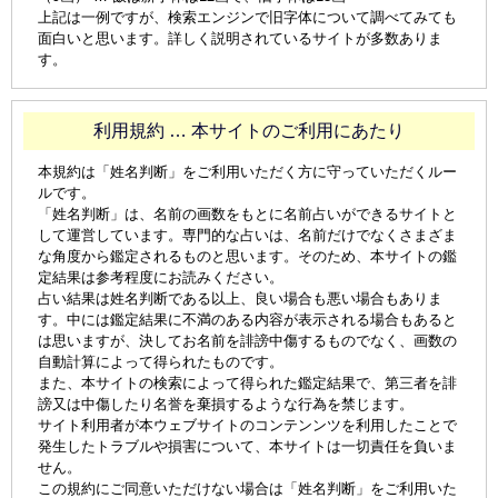
上記は一例ですが、検索エンジンで旧字体について調べてみても
面白いと思います。詳しく説明されているサイトが多数ありま
す。
利用規約 … 本サイトのご利用にあたり
本規約は「姓名判断」をご利用いただく方に守っていただくルー
ルです。
「姓名判断」は、名前の画数をもとに名前占いができるサイトと
して運営しています。専門的な占いは、名前だけでなくさまざま
な角度から鑑定されるものと思います。そのため、本サイトの鑑
定結果は参考程度にお読みください。
占い結果は姓名判断である以上、良い場合も悪い場合もありま
す。中には鑑定結果に不満のある内容が表示される場合もあると
は思いますが、決してお名前を誹謗中傷するものでなく、画数の
自動計算によって得られたものです。
また、本サイトの検索によって得られた鑑定結果で、第三者を誹
謗又は中傷したり名誉を棄損するような行為を禁じます。
サイト利用者が本ウェブサイトのコンテンンツを利用したことで
発生したトラブルや損害について、本サイトは一切責任を負いま
せん。
この規約にご同意いただけない場合は「姓名判断」をご利用いた