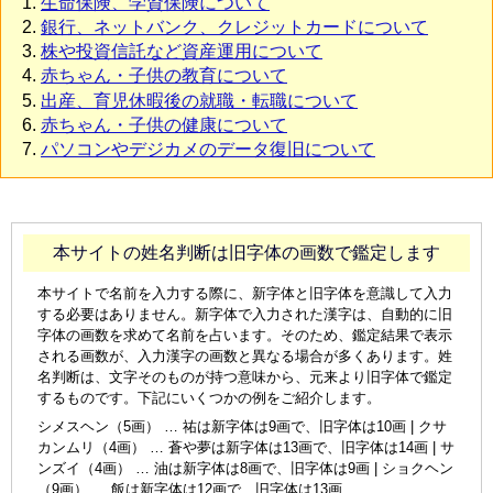
生命保険、学資保険について
銀行、ネットバンク、クレジットカードについて
株や投資信託など資産運用について
赤ちゃん・子供の教育について
出産、育児休暇後の就職・転職について
赤ちゃん・子供の健康について
パソコンやデジカメのデータ復旧について
本サイトの姓名判断は旧字体の画数で鑑定します
本サイトで名前を入力する際に、新字体と旧字体を意識して入力
する必要はありません。新字体で入力された漢字は、自動的に旧
字体の画数を求めて名前を占います。そのため、鑑定結果で表示
される画数が、入力漢字の画数と異なる場合が多くあります。姓
名判断は、文字そのものが持つ意味から、元来より旧字体で鑑定
するものです。下記にいくつかの例をご紹介します。
シメスヘン（5画） … 祐は新字体は9画で、旧字体は10画 | クサ
カンムリ（4画） … 蒼や夢は新字体は13画で、旧字体は14画 | サ
ンズイ（4画） … 油は新字体は8画で、旧字体は9画 | ショクヘン
（9画） … 飯は新字体は12画で、旧字体は13画