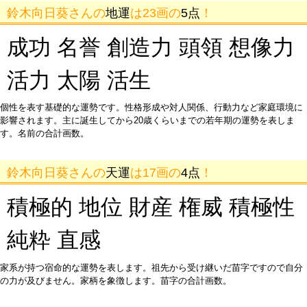
鈴木向日葵さんの
地運
は23画の
5点
！
成功 名誉 創造力 頭領 想像力
活力 太陽 活生
個性を表す基礎的な運勢です。性格形成や対人関係、行動力など家庭環境に
影響されます。主に誕生してから20歳くらいまでの若年期の運勢を表しま
す。名前の合計画数。
鈴木向日葵さんの
天運
は17画の
4点
！
積極的 地位 財産 権威 積極性
純粋 直感
家系が持つ宿命的な運勢を表します。祖先から受け継いだ苗字ですので自分
の力が及びません。家柄を象徴します。苗字の合計画数。