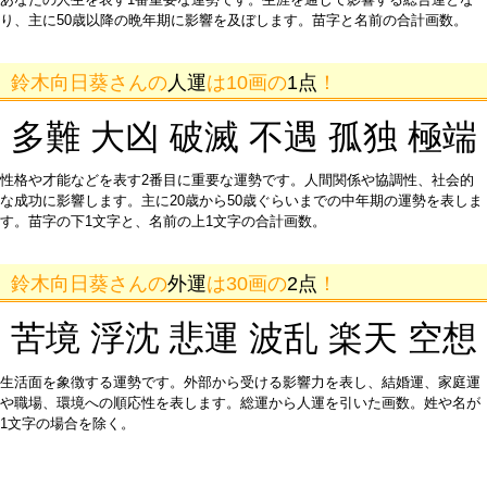
り、主に50歳以降の晩年期に影響を及ぼします。苗字と名前の合計画数。
鈴木向日葵さんの
人運
は10画の
1点
！
多難 大凶 破滅 不遇 孤独 極端
性格や才能などを表す2番目に重要な運勢です。人間関係や協調性、社会的
な成功に影響します。主に20歳から50歳ぐらいまでの中年期の運勢を表しま
す。苗字の下1文字と、名前の上1文字の合計画数。
鈴木向日葵さんの
外運
は30画の
2点
！
苦境 浮沈 悲運 波乱 楽天 空想
生活面を象徴する運勢です。外部から受ける影響力を表し、結婚運、家庭運
や職場、環境への順応性を表します。総運から人運を引いた画数。姓や名が
1文字の場合を除く。