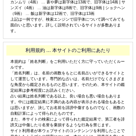
カンムリ（4画） … 蒼や夢は新字体は13画で、旧字体は14画 | サ
ンズイ（4画） … 油は新字体は8画で、旧字体は9画 | ショクヘン
（9画） … 飯は新字体は12画で、旧字体は13画
上記は一例ですが、検索エンジンで旧字体について調べてみても
面白いと思います。詳しく説明されているサイトが多数ありま
す。
利用規約 … 本サイトのご利用にあたり
本規約は「姓名判断」をご利用いただく方に守っていただくルー
ルです。
「姓名判断」は、名前の画数をもとに名前占いができるサイトと
して運営しています。専門的な占いは、名前だけでなくさまざま
な角度から鑑定されるものと思います。そのため、本サイトの鑑
定結果は参考程度にお読みください。
占い結果は姓名判断である以上、良い場合も悪い場合もありま
す。中には鑑定結果に不満のある内容が表示される場合もあると
は思いますが、決してお名前を誹謗中傷するものでなく、画数の
自動計算によって得られたものです。
また、本サイトの検索によって得られた鑑定結果で、第三者を誹
謗又は中傷したり名誉を棄損するような行為を禁じます。
サイト利用者が本ウェブサイトのコンテンンツを利用したことで