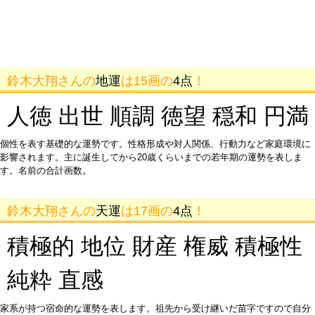
鈴木大翔さんの
地運
は15画の
4点
！
人徳 出世 順調 徳望 穏和 円満
個性を表す基礎的な運勢です。性格形成や対人関係、行動力など家庭環境に
影響されます。主に誕生してから20歳くらいまでの若年期の運勢を表しま
す。名前の合計画数。
鈴木大翔さんの
天運
は17画の
4点
！
積極的 地位 財産 権威 積極性
純粋 直感
家系が持つ宿命的な運勢を表します。祖先から受け継いだ苗字ですので自分