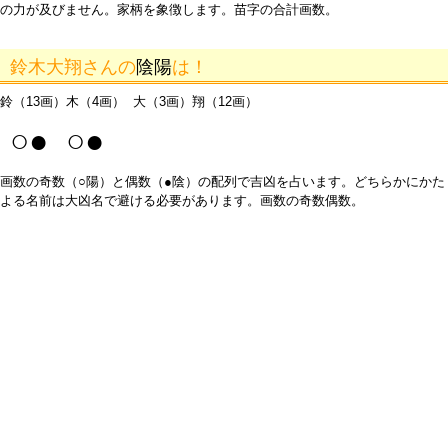
の力が及びません。家柄を象徴します。苗字の合計画数。
鈴木大翔さんの
陰陽
は！
鈴（13画）木（4画） 大（3画）翔（12画）
○● ○●
画数の奇数（○陽）と偶数（●陰）の配列で吉凶を占います。どちらかにかた
よる名前は大凶名で避ける必要があります。画数の奇数偶数。