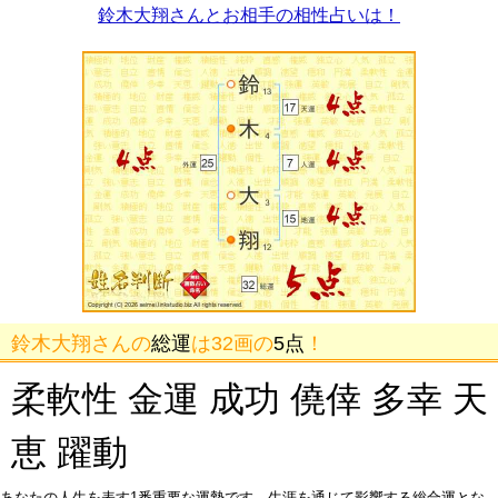
鈴木大翔さんとお相手の相性占いは！
鈴木大翔さんの
総運
は32画の
5点
！
柔軟性 金運 成功 僥倖 多幸 天
恵 躍動
あなたの人生を表す1番重要な運勢です。生涯を通じて影響する総合運とな