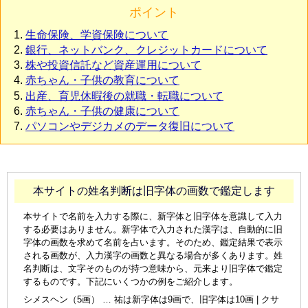
ポイント
生命保険、学資保険について
銀行、ネットバンク、クレジットカードについて
株や投資信託など資産運用について
赤ちゃん・子供の教育について
出産、育児休暇後の就職・転職について
赤ちゃん・子供の健康について
パソコンやデジカメのデータ復旧について
本サイトの姓名判断は旧字体の画数で鑑定します
本サイトで名前を入力する際に、新字体と旧字体を意識して入力
する必要はありません。新字体で入力された漢字は、自動的に旧
字体の画数を求めて名前を占います。そのため、鑑定結果で表示
される画数が、入力漢字の画数と異なる場合が多くあります。姓
名判断は、文字そのものが持つ意味から、元来より旧字体で鑑定
するものです。下記にいくつかの例をご紹介します。
シメスヘン（5画） … 祐は新字体は9画で、旧字体は10画 | クサ