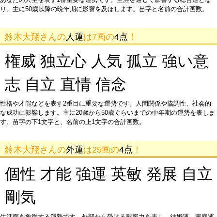
り、主に50歳以降の晩年期に影響を及ぼします。苗字と名前の合計画数。
鈴木大翔さんの
人運
は7画の
4点
！
権威 独立心 人気 孤立 強い意
志 自立 直情 信念
性格や才能などを表す2番目に重要な運勢です。人間関係や協調性、社会的
な成功に影響します。主に20歳から50歳ぐらいまでの中年期の運勢を表しま
す。苗字の下1文字と、名前の上1文字の合計画数。
鈴木大翔さんの
外運
は25画の
4点
！
個性 才能 強運 英敏 発展 自立
剛気
生活面を象徴する運勢です。外部から受ける影響力を表し、結婚運、家庭運