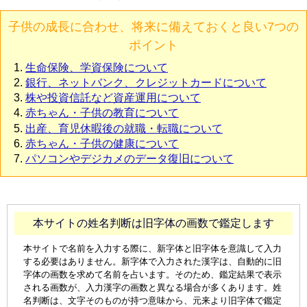
子供の成長に合わせ、将来に備えておくと良い7つの
ポイント
生命保険、学資保険について
銀行、ネットバンク、クレジットカードについて
株や投資信託など資産運用について
赤ちゃん・子供の教育について
出産、育児休暇後の就職・転職について
赤ちゃん・子供の健康について
パソコンやデジカメのデータ復旧について
本サイトの姓名判断は旧字体の画数で鑑定します
本サイトで名前を入力する際に、新字体と旧字体を意識して入力
する必要はありません。新字体で入力された漢字は、自動的に旧
字体の画数を求めて名前を占います。そのため、鑑定結果で表示
される画数が、入力漢字の画数と異なる場合が多くあります。姓
名判断は、文字そのものが持つ意味から、元来より旧字体で鑑定