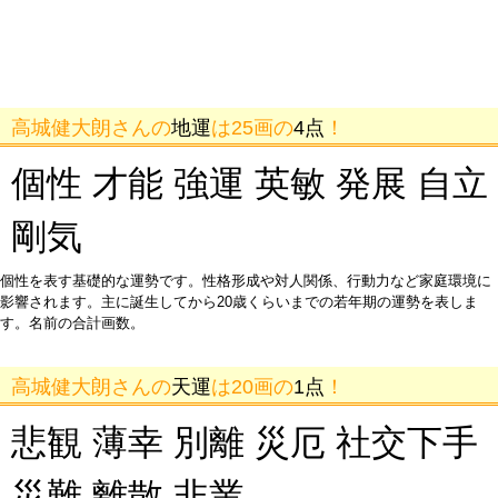
高城健大朗さんの
地運
は25画の
4点
！
個性 才能 強運 英敏 発展 自立
剛気
個性を表す基礎的な運勢です。性格形成や対人関係、行動力など家庭環境に
影響されます。主に誕生してから20歳くらいまでの若年期の運勢を表しま
す。名前の合計画数。
高城健大朗さんの
天運
は20画の
1点
！
悲観 薄幸 別離 災厄 社交下手
災難 離散 非業