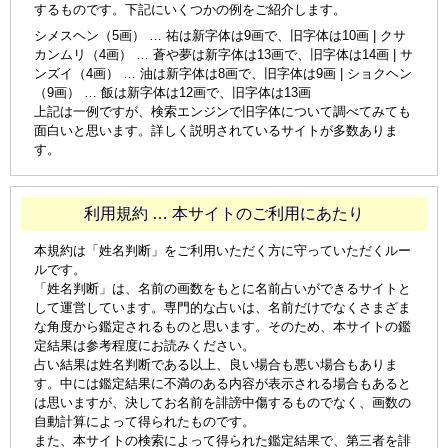
するものです。下記にいくつかの例をご紹介します。
シメスヘン（5画） … 祐は新字体は9画で、旧字体は10画 | クサ
カンムリ（4画） … 蒼や夢は新字体は13画で、旧字体は14画 | サ
ンズイ（4画） … 油は新字体は8画で、旧字体は9画 | ショクヘン
（9画） … 飯は新字体は12画で、旧字体は13画
上記は一例ですが、検索エンジンで旧字体について調べてみても
面白いと思います。詳しく説明されているサイトが多数ありま
す。
利用規約 … 本サイトのご利用にあたり
本規約は「姓名判断」をご利用いただく方に守っていただくルー
ルです。
「姓名判断」は、名前の画数をもとに名前占いができるサイトと
して運営しています。専門的な占いは、名前だけでなくさまざま
な角度から鑑定されるものと思います。そのため、本サイトの鑑
定結果は参考程度にお読みください。
占い結果は姓名判断である以上、良い場合も悪い場合もありま
す。中には鑑定結果に不満のある内容が表示される場合もあると
は思いますが、決してお名前を誹謗中傷するものでなく、画数の
自動計算によって得られたものです。
また、本サイトの検索によって得られた鑑定結果で、第三者を誹