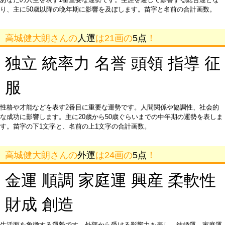
り、主に50歳以降の晩年期に影響を及ぼします。苗字と名前の合計画数。
高城健大朗さんの
人運
は21画の
5点
！
独立 統率力 名誉 頭領 指導 征
服
性格や才能などを表す2番目に重要な運勢です。人間関係や協調性、社会的
な成功に影響します。主に20歳から50歳ぐらいまでの中年期の運勢を表しま
す。苗字の下1文字と、名前の上1文字の合計画数。
高城健大朗さんの
外運
は24画の
5点
！
金運 順調 家庭運 興産 柔軟性
財成 創造
生活面を象徴する運勢です。外部から受ける影響力を表し、結婚運、家庭運