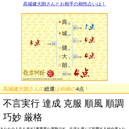
高城健大朗さんとお相手の相性占いは！
高城健大朗さんの
総運
は45画の
4点
！
不言実行 達成 克服 順風 順調
巧妙 厳格
あなたの人生を表す1番重要な運勢です。生涯を通じて影響する総合運とな