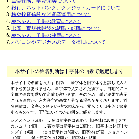
生命保険、学資保険について
銀行、ネットバンク、クレジットカードについて
株や投資信託など資産運用について
赤ちゃん・子供の教育について
出産、育児休暇後の就職・転職について
赤ちゃん・子供の健康について
パソコンやデジカメのデータ復旧について
本サイトの姓名判断は旧字体の画数で鑑定します
本サイトで名前を入力する際に、新字体と旧字体を意識して入力
する必要はありません。新字体で入力された漢字は、自動的に旧
字体の画数を求めて名前を占います。そのため、鑑定結果で表示
される画数が、入力漢字の画数と異なる場合が多くあります。姓
名判断は、文字そのものが持つ意味から、元来より旧字体で鑑定
するものです。下記にいくつかの例をご紹介します。
シメスヘン（5画） … 祐は新字体は9画で、旧字体は10画 | クサ
カンムリ（4画） … 蒼や夢は新字体は13画で、旧字体は14画 | サ
ンズイ（4画） … 油は新字体は8画で、旧字体は9画 | ショクヘン
（9画） … 飯は新字体は12画で、旧字体は13画