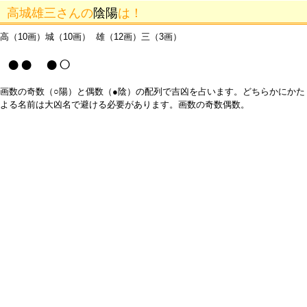
高城雄三さんの
陰陽
は！
高（10画）城（10画） 雄（12画）三（3画）
●● ●○
画数の奇数（○陽）と偶数（●陰）の配列で吉凶を占います。どちらかにかた
よる名前は大凶名で避ける必要があります。画数の奇数偶数。