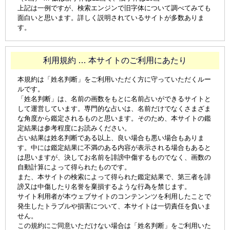
上記は一例ですが、検索エンジンで旧字体について調べてみても
面白いと思います。詳しく説明されているサイトが多数ありま
す。
利用規約 … 本サイトのご利用にあたり
本規約は「姓名判断」をご利用いただく方に守っていただくルー
ルです。
「姓名判断」は、名前の画数をもとに名前占いができるサイトと
して運営しています。専門的な占いは、名前だけでなくさまざま
な角度から鑑定されるものと思います。そのため、本サイトの鑑
定結果は参考程度にお読みください。
占い結果は姓名判断である以上、良い場合も悪い場合もありま
す。中には鑑定結果に不満のある内容が表示される場合もあると
は思いますが、決してお名前を誹謗中傷するものでなく、画数の
自動計算によって得られたものです。
また、本サイトの検索によって得られた鑑定結果で、第三者を誹
謗又は中傷したり名誉を棄損するような行為を禁じます。
サイト利用者が本ウェブサイトのコンテンンツを利用したことで
発生したトラブルや損害について、本サイトは一切責任を負いま
せん。
この規約にご同意いただけない場合は「姓名判断」をご利用いた