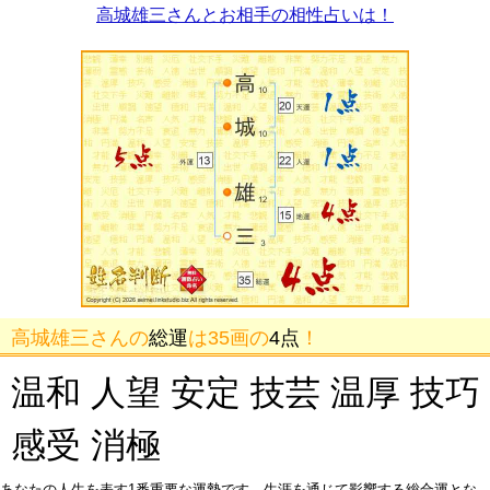
高城雄三さんとお相手の相性占いは！
高城雄三さんの
総運
は35画の
4点
！
温和 人望 安定 技芸 温厚 技巧
感受 消極
あなたの人生を表す1番重要な運勢です。生涯を通じて影響する総合運とな