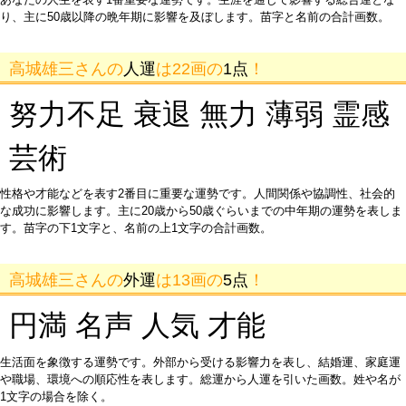
り、主に50歳以降の晩年期に影響を及ぼします。苗字と名前の合計画数。
高城雄三さんの
人運
は22画の
1点
！
努力不足 衰退 無力 薄弱 霊感
芸術
性格や才能などを表す2番目に重要な運勢です。人間関係や協調性、社会的
な成功に影響します。主に20歳から50歳ぐらいまでの中年期の運勢を表しま
す。苗字の下1文字と、名前の上1文字の合計画数。
高城雄三さんの
外運
は13画の
5点
！
円満 名声 人気 才能
生活面を象徴する運勢です。外部から受ける影響力を表し、結婚運、家庭運
や職場、環境への順応性を表します。総運から人運を引いた画数。姓や名が
1文字の場合を除く。