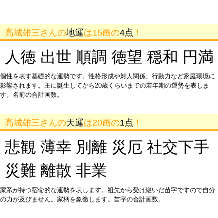
高城雄三さんの
地運
は15画の
4点
！
人徳 出世 順調 徳望 穏和 円満
個性を表す基礎的な運勢です。性格形成や対人関係、行動力など家庭環境に
影響されます。主に誕生してから20歳くらいまでの若年期の運勢を表しま
す。名前の合計画数。
高城雄三さんの
天運
は20画の
1点
！
悲観 薄幸 別離 災厄 社交下手
災難 離散 非業
家系が持つ宿命的な運勢を表します。祖先から受け継いだ苗字ですので自分
の力が及びません。家柄を象徴します。苗字の合計画数。