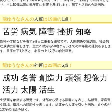
り、主に50歳以降の晩年期に影響を及ぼします。苗字と名前の合計画数。
龍ゆうなさんの
人運
は19画の
1点
！
苦労 病気 障害 挫折 知略
性格や才能などを表す2番目に重要な運勢です。人間関係や協調性、社会的
な成功に影響します。主に20歳から50歳ぐらいまでの中年期の運勢を表しま
す。苗字の下1文字と、名前の上1文字の合計画数。
龍ゆうなさんの
外運
は23画の
5点
！
成功 名誉 創造力 頭領 想像力
活力 太陽 活生
生活面を象徴する運勢です。外部から受ける影響力を表し、結婚運、家庭運
や職場、環境への順応性を表します。総運から人運を引いた画数。姓や名が
1文字の場合を除く。