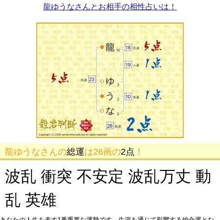
龍ゆうなさんとお相手の相性占いは！
龍ゆうなさんの
総運
は26画の
2点
！
波乱 衝突 不安定 波乱万丈 動
乱 英雄
あなたの人生を表す1番重要な運勢です。生涯を通じて影響する総合運とな