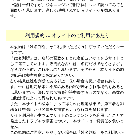
上記は一例ですが、検索エンジンで旧字体について調べてみても
面白いと思います。詳しく説明されているサイトが多数ありま
す。
利用規約 … 本サイトのご利用にあたり
本規約は「姓名判断」をご利用いただく方に守っていただくルー
ルです。
「姓名判断」は、名前の画数をもとに名前占いができるサイトと
して運営しています。専門的な占いは、名前だけでなくさまざま
な角度から鑑定されるものと思います。そのため、本サイトの鑑
定結果は参考程度にお読みください。
占い結果は姓名判断である以上、良い場合も悪い場合もありま
す。中には鑑定結果に不満のある内容が表示される場合もあると
は思いますが、決してお名前を誹謗中傷するものでなく、画数の
自動計算によって得られたものです。
また、本サイトの検索によって得られた鑑定結果で、第三者を誹
謗又は中傷したり名誉を棄損するような行為を禁じます。
サイト利用者が本ウェブサイトのコンテンンツを利用したことで
発生したトラブルや損害について、本サイトは一切責任を負いま
せん。
この規約にご同意いただけない場合は「姓名判断」をご利用いた